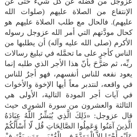
عزوجل من فضله عن كل شيء حتى عن
الإنتفاع من الصلاة عليهم (صلوات الله
عليهم). فالحال مع طلب الصلاة عليهم هو
كحال مودَّتهم التي أمر الله عزوجل رسوله
الأكرم (صلى الله عليه وآله) أن يطلبها من
الناس كأجرٍ على ما تحمَّله في تبليغ رسالات
ربِّه، ثم صَرَّحَ بأنّ هذا الأجر الذي طلبه إنما
يعود نفعه للناس أنفسهم، فهو أجرٌ للناس
في واقعه، لنتدبر معاً أيها الإخوة والأخوات
في آيات أجر المودة التالية، الأولى هي
الثالثة والعشرون من سورة الشورى حيث
قال عزوجل: «ذَلِكَ الَّذِي يُبَشِّرُ اللَّهُ عِبَادَهُ
الَّذِينَ آمَنُوا وَعَمِلُوا الصَّالِحَاتِ قُل لّا أَسْأَلُكُمْ
عَلَيْهِ أَجْرًا إِلاَّ الْمَوَدَّةَ فِي الْقُرْبَى وَمَن يَقْتَرِفْ