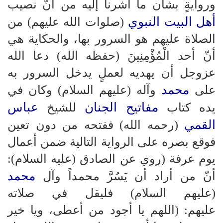
وروايةٍ بشأن ما أشرنا إليه من أنّ نصيب
أهل البيت النبوي
(صلوات الله عليهم) من
الصلاة عليهم هو السرور بها، والحكاية هي
أنّ أحد الْمُؤْمِنِينَ (حفظه الله) دعا الله
عزوجل أن يهديه لعملٍ يدخل السرور به
محمد
على
وآله (عليهم السلام) وكان في
مفاتيح الجنان
عباس
يده كتاب
للشيخ
القمي
(رحمه الله) ففتحه من دون تعين
فوقع بصره على الرواية التالية ضمن أعمال
يوم عرفة (روي عن الصادق (عليه السلام):
محمد
أنّ من أراد أن يَسُرَّ محمداً وآل
(عليهم السلام) فليقل في صلاته
عليهم: (اللهم يا أجود من أعطى، ويا خير