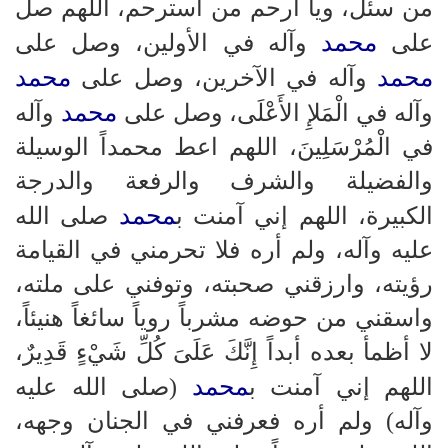
من سئل، ويا أرحم من استرحم، اللهم صل
محمد
على
وآله في الأولين، وصل على
محمد
محمد
وآله في الآخرين، وصل على
محمد
وآله في الْمَلإِ الأَعْلَى، وصل على
وآله
في الْمُرْسَلِينَ، اللهم اعط محمداً الوسيلة
والفضيلة والشرف والرفعة والدرجة
محمد
الكبيرة، اللهم إني آمنت ب
صلى الله
عليه وآله، ولم أره فلا تحرمني في القيامة
رؤيته، وارزقني صحبته، وتوفني على ملته،
واسقني من حوضه مشرباً روياً سائغاً هنيئاً،
لا أظمأ بعده أبداً إِنَّكَ عَلَىَ كُلِّ شَيْءٍ قَدِيرٌ،
محمد
اللهم إني آمنت ب
(صلى الله عليه
وآله) ولم أره فعرفني في الجنان وجهه،