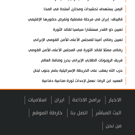
اليمن يستهدف تحشيدات ومخازن أسلحة في المخا
قاليباف: إيران في مرحلة مفصلية وتفرض حضورها الإقليمي
تعيين ذو القدر مستشارا سياسيا لقائد الثورة
تعيين رضائي أمينا للمجلس الأعلى للأمن القومي الإيراني
رضائي ممثلا لقائد الثورة في المجلس الأعلى للأمن القومي
فريق الروبوتات الطلابي الإيراني يحرز وصافة العالم
حزب الله يعقب على الخريطة الإسرائيلية بضم جنوب لبنان
العميد ابن الرضا: نعمل لإحداث ثورة صناعية دفاعية
بيان صادر عن هيئة الحشد الشعبي دعما للفياض
الاخبار
برامج الاذاعة
ايران
اسلاميات
آية الله لاريجاني: مضيق هرمز لن يعود إلى وضعه السابق
إنجاز إيراني في إنتاج فيروسات مُهندسة وراثيا لعلاج السرطان
البث المباشر
اتصل بنا
خارطة الموقع
تكريم الشهيد لاريجاني ومنحه "الجائزة الوطنية للتعليم والثقافة
من نحن
والبحوث"