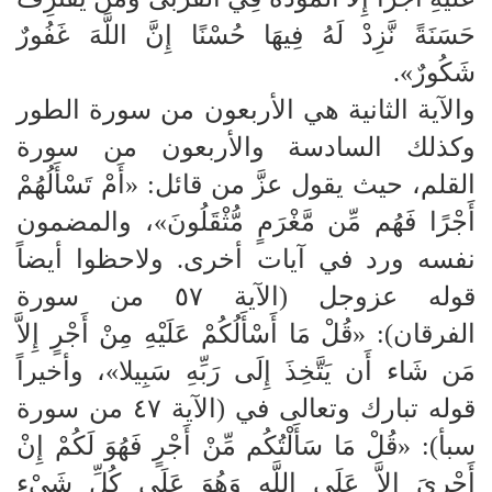
حَسَنَةً نَّزِدْ لَهُ فِيهَا حُسْنًا إِنَّ اللَّهَ غَفُورٌ
شَكُورٌ».
والآية الثانية هي الأربعون من سورة الطور
وكذلك السادسة والأربعون من سورة
القلم، حيث يقول عزَّ من قائل: «أَمْ تَسْأَلُهُمْ
أَجْرًا فَهُم مِّن مَّغْرَمٍ مُّثْقَلُونَ»، والمضمون
نفسه ورد في آيات أخرى. ولاحظوا أيضاً
قوله عزوجل (الآية ٥۷ من سورة
الفرقان): «قُلْ مَا أَسْأَلُكُمْ عَلَيْهِ مِنْ أَجْرٍ إِلاَّ
مَن شَاء أَن يَتَّخِذَ إِلَى رَبِّهِ سَبِيلا»، وأخيراً
قوله تبارك وتعالى في (الآية ٤۷ من سورة
سبأ): «قُلْ مَا سَأَلْتُكُم مِّنْ أَجْرٍ فَهُوَ لَكُمْ إِنْ
أَجْرِيَ إِلاَّ عَلَى اللَّهِ وَهُوَ عَلَى كُلِّ شَيْءٍ