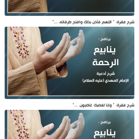
شرح فقرة: " اللهم فأذن بذلك وافتح طرقاته، ..."
شرح فقرة: " وإنا لغضبك غاضبون، ..."