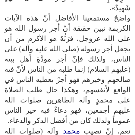
شَهِيدٌ».
واضحٌ مستمعينا الأفاضل أنّ هذه الآيات
الكريمة تبين حقيقة أنّ أجر رسول الله هو
على الله عزوجل، فرَبُّهُ هو الأكرم من أن
يجعل أجر رسوله (صلى الله عليه وآله) على
الناس، ولذلك فإنّ أجر مودَّةِ أهل بيته
(عليهم السلام) إنما طلبه من الناس لأنّ فيه
صالحهم وخيرهم فهو أجرٌ يعطيه الناس في
الواقع لأنفسهم، وهكذا حال طلب الصلاة
على محمدٍ وآله الطاهرين صلوات الله
عليهم أجمعين، فهو دعاءٌ فيه خير الناس
عموماً ولذلك كان من أفضل الذكر والدعاء.
محمد
نعم، إنّ نصيب
وآله (صلوات الله