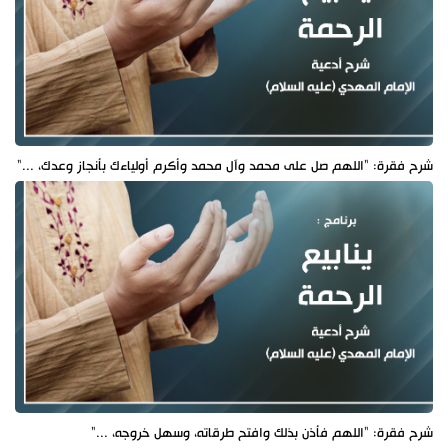
شرح فقرة: "اللهم صل على محمد وآل محمد وأكرم أولياءك بأنجاز وعدك، ..."
شرح فقرة: "اللهم فأذن بذلك وافتح طرقاته، وسهل خروجه، ..."