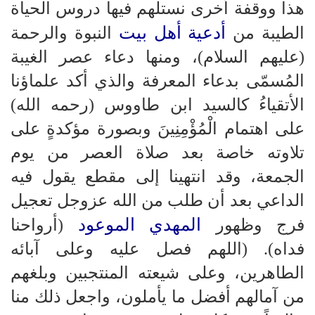
هذا ووقفة أخرى نستلهم فيها دروس الحياة
أدعية أهل بيت
الطيبة من
النبوة والرحمة
(عليهم السلام)، ومنها دعاء عصر الغيبة
المُسمّى بدعاء المعرفة والذي أكد علماؤنا
الأتقياءُ كالسيد ابن طاووس (رحمه الله)
على اهتمام الْمُؤْمِنِينَ وبصورة مؤكدةٍ على
تلاوته خاصة بعد صلاة العصر من يوم
الجمعة، وقد انتهينا إلى مقطع يقول فيه
الداعي بعد أن طلب من الله عزوجل تعجيل
المهدي الموعود
فرج وظهور
(أرواحنا
فداه). (اللهم فصل عليه وعلى آبائه
الطاهرين، وعلى شيعته المنتجبين وبلغهم
من آمالهم أفضل ما يأملون، واجعل ذلك منا