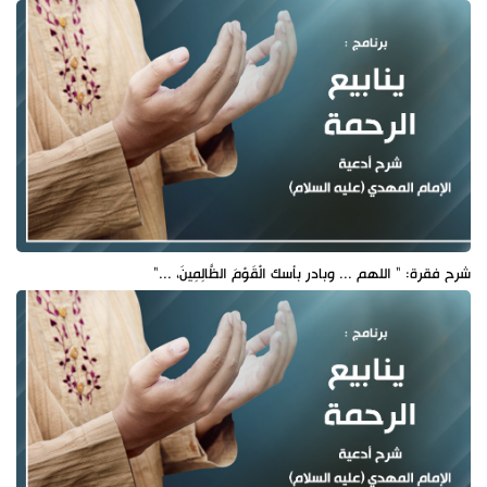
شرح فقرة: " اللهم ... وبادر بأسك الْقَوْمَ الظَّالِمِينَ، ..."