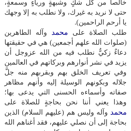
خالصاً من كل شكٍ وشبهةٍ ورياءٍ وسمعةٍ،
حتى لا نريد به غيرك، ولا نطلب به إلا وجهك
يا أرحم الراحمين).
محمد
طلب الصلاة على
وآله الطاهرين
(صلوات الله علهم أجمعين) هي في حقيقتها
دعاءٌ زكيٌّ نطلب فيه من الله عزوجل أن
يزيد في نشر أنوارهم وبركاتهم في العالمين
وفي تعريف الخلق بهم وبقربهم منه جلَّ
جلاله وبكونهم الوسيلة إليه وأنهم مظاهر
صفاته وأسماءه الحسنى التي يدعى بها؛
وهذا يعني أننا نحن بحاجةٍ للصلاة على
محمد
وآله وليس هم (عليهم السلام) الذين
بحاجة إلى أن نصلي عليهم، فقد أغناهم الله