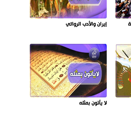
ة
إيران والأدب الروائي
لا يأتون بمثله