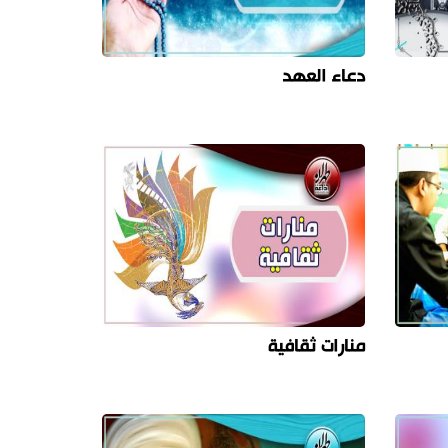
دعاء العهد
منارات ثقافية