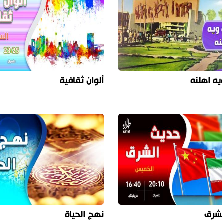
يه اهلنه
ألوان ثقافية
لشرق
نهج الحياة