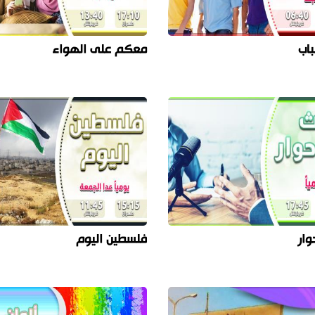
باب
معكم على الهواء
ار
فلسطين اليوم