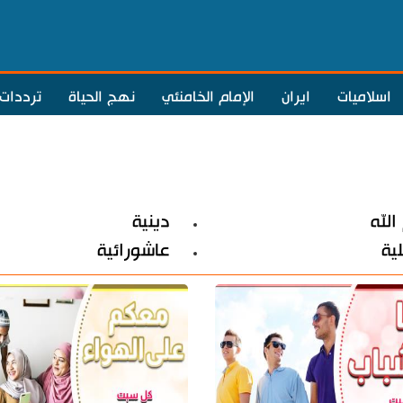
اسلاميات
ايران
الإمام الخامنئي
نهج الحياة
ترددات
الله
دينية
لية
عاشورائية