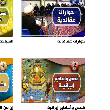
حوارات عقائدية
السياحة 
قصص وأساطير إيرانية
إن من ا