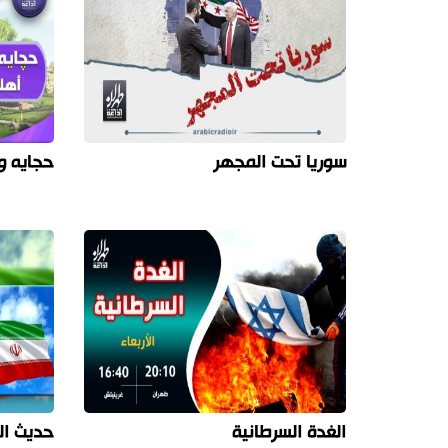
سوريا تحت المجهر
حجايه و
الغدة السرطانية
حديث ا