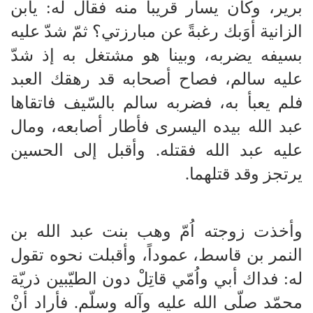
برير، وكان يسار قريباً منه فقال له: يابن
الزانية أوَبك رغبةً عن مبارزتي؟ ثمّ شدّ عليه
بسيفه يضربه، وبينا هو مشتغل به إذ شدّ
عليه سالم، فصاح أصحابه قد رهقك العبد
فلم يعبأ به، فضربه سالم بالسّيف فاتقاها
عبد الله بيده اليسرى فأطار أصابعه، ومال
عليه عبد الله فقتله. وأقبل إلى الحسين
يرتجز وقد قتلهما.
وأخذت زوجته اُمّ وهب بنت عبد الله بن
النمر بن قاسط، عموداً، وأقبلت نحوه تقول
له: فداك أبي واُمّي قاتِلْ دون الطيّبين ذريّة
محمّد صلّى الله عليه وآله وسلّم. فأراد أنْ