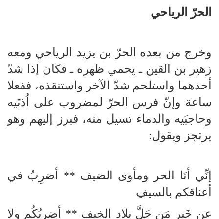
الحرّ الرياحي
وخرج من بعده الحرّ بن يزيد الرياحي ومعه
زهير بن القين ـ يحمي ظهره ـ فكان إذا شدّ
أحدهما واستلحم شدّ الآخر واستنقذه، ففعلا
ساعة وإنّ فرس الحرّ لمضروب على اُذنَيه
وحاجبَيه والدماء تسيل منه، فبرز إليهم وهو
يرتجز ويقول:
إنِّي أنَا الحر ومأوى الضيف ** أضرِبُ في
أعناقكم بالسيفِ
عن خَيرِ مَن حَلَّ بِلاد الخيف ** أضرِبُكُم ولا