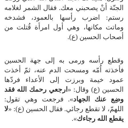
الجنّة أنْ يصحبني معك. فقال الشمر لغلامه
رستم: اضرب رأسها بالعمود، فشدخه
وماتت مكانها، وهي أول امرأة قُتلت من
أصحاب الحسين (ع).
وقطع رأسه ورمى به إلى جهة الحسين
فأخذته اُمّه ومسحت الدم عنه، ثمّ أخذت
عمود خيمة وبرزت إلى الأعداء فردّها
الحسين (ع) وقال: «
ارجعي رحمك الله فقد
وضِع عنك الجهاد
». فرجعت وهي تقول:
اللهمّ، لا تقطع رجائي. فقال الحسين (ع): «
لا
يقطع الله رجاءك
».