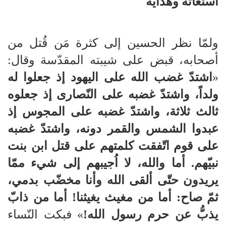
استغاثة وهداية
ولمّا نظر الحسين إلى كثرة مَن قُتل من
أصحابه، قبض على شيبته المقدّسة وقال:
«
اشتدّ غضب الله على اليهود إذ جعلوا له
ولداً، واشتدّ غضبه على النّصارى إذ جعلوه
ثالث ثلاثة، واشتدّ غضبه على المجوس إذ
عبدوا الشمس والقمر دونه، واشتدّ غضبه
على قوم اتّفقت كلمتهم على قتل ابن بنت
نبيّهم. أما والله، لا اُجيبهم إلى شيء ممّا
يريدون حتّى ألقى الله وأنا مخضّب بدمي،
ثمّ صاح: أما من مغيث يغيثنا! أما من ذابّ
يذبُّ عن حرم رسول الله!
» فبكت النّساء