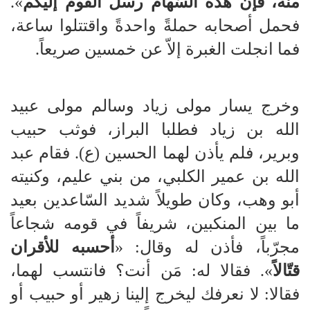
منه، فإنَّ هذه السّهام رسل القوم إليكم
».
فحمل أصحابه حملةً واحدةً واقتتلوا ساعة،
فما انجلت الغبرة إلاّ عن خمسين صريعاً.
وخرج يسار مولى زياد وسالم مولى عبيد
الله بن زياد فطلبا البراز، فوثب حبيب
وبرير، فلم يأذن لهما الحسين (ع). فقام عبد
الله بن عمير الكلبي، من بني عليم، وكنيته
أبو وهب، وكان طويلاً شديد السّاعدين بعيد
ما بين المنكبين، شريفاً في قومه شجاعاً
مجرّباً، فأذن له وقال: «
أحسبه للأقران
قتّالاً
». فقالا له: مَن أنت؟ فانتسب لهما،
فقالا: لا نعرفك ليخرج إلينا زهير أو حبيب أو