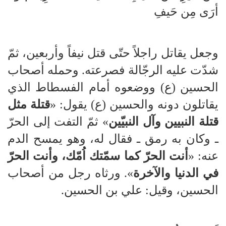
أرَى مِن حَيفِ
وجعل يقاتل راجلاً حتّى قتل نيفاً وأربعين، ثمّ
شدّت عليه الرجّالة فصرعته. وحمله أصحاب
الحسين (ع) ووضعوه أمام الفسطاط الذي
يقاتلون دونه والحسين (ع) يقول: «
قتلة مثل
قتلة النبيين وآل النبيّين
» ثمّ التفت إلى الحرّ
ـ وكان به رمق ـ فقال له، وهو يمسح الدم
عنه: «
أنت الحرّ كما سمّتك اُمّك، وأنت الحرّ
في الدنيا والآخرة
». ورثاه رجل من أصحاب
الحسين، وقيل: علي بن الحسين.