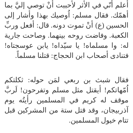
أعلم أنّي في الأثر لأحببت أنْ توصي إليَّ بما
أهمّك. فقال مسلم: اُوصيك بهذا وأشار إلى
الحسين (ع) أنْ تموت دونه. قال: أفعل وربِّ
الكعبة. وفاضت روحه بينهما. وصاحت جارية
له: وا مسلماه! يا سيّداه! يابن عوسجتاه!
فتنادى أصحاب ابن الحجاج: قتلنا مسلماً.
فقال شبث بن ربعي لمَن حوله: ثكلتكم
اُمّهاتكم! أيقتل مثل مسلم وتفرحون! لَربَّ
موقف له كريم في المسلمين رأيتُه يوم
آذربيجان، وقد قتل ستة من المشركين قبل
تتام خيول المسلمين.