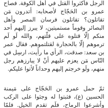
الرجل فأكثروا القتل في أهل الكوفة. فصاح
عمرو بن الحَجّاج لأصحابه: أتدرون مَن
تقاتلون؟ تقاتلون فرسان المصر وأهل
البصائر وقوماً مستميتين، لا يبرز إليهم أحد
منكم إلّا قتلوه على قلّتهم، والله لَو لَم
ترموهم إلّا بالحجارة لقتلتموهم. فقال عمر
بن سعد: صدقت، الرأي ما رأيت، ارسِل في
النّاس مَن يعزم عليهم أنْ لا يبارزهم رجل
منهم، ولَو خرجتم إليهم وحداناً لأتوا عليكم.
ثمّ حمل عمرو بن الحَجّاج على مَيمنة
الحسين (ع)، فثبتوا له وجثوا على الركب
وأشرعوا الرماح، فلَم تقدم الخيل. فلمّا