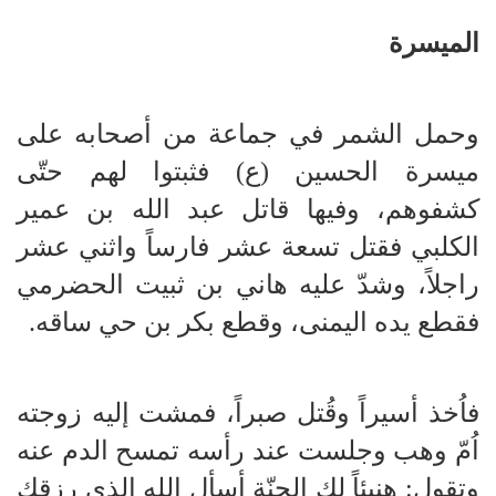
الميسرة
وحمل الشمر في جماعة من أصحابه على
ميسرة الحسين (ع) فثبتوا لهم حتّى
كشفوهم، وفيها قاتل عبد الله بن عمير
الكلبي فقتل تسعة عشر فارساً واثني عشر
راجلاً، وشدّ عليه هاني بن ثبيت الحضرمي
فقطع يده اليمنى، وقطع بكر بن حي ساقه.
فاُخذ أسيراً وقُتل صبراً، فمشت إليه زوجته
اُمّ وهب وجلست عند رأسه تمسح الدم عنه
وتقول: هنيئاً لك الجنّة أسأل الله الذي رزقك