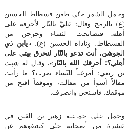
وحمل الشمر حتّى طعن فسطاط الحسين
(ع) بالرمح وقال: عليَّ بالنّار لاُحرقه على
أهله. فتصايحت النّساء وخرجن من
الفسطاط، وناداه الحسين (ع): «
يابن ذي
الجوشن، أنت تدعو بالنّار لتحرق بيتي على
أهلي؟! أحرقك الله بالنّار
». وقال له شبث
بن ربعي: أمرعباً للنّساء صرت؟ ما رأيت
مقالاً أسوأ من مقالك، وموقفاً أقبح من
موقفك. فاستحى وانصرف.
وحمل على جماعته زهير بن القين في
عشرة من أصحابه حتّى كشفوهم عن