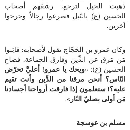
ذهبت الخيل لترجع، رشقهم أصحاب
الحسين (ع) بالنّبل فصرعوا رجالاً وجرحوا
آخرين.
وكان عمرو بن الحَجّاج يقول لأصحابه: قاتِلوا
مَن مَرق عن الدِّين وفارق الجماعة. فصاح
الحسين (ع): «
ويحك يا عمرو! أعليَّ تحرّض
النّاس؟ أنحن مرقنا من الدِّين وأنت تقيم
عليه؟! ستعلمون إذا فارقت أرواحنا أجسادنا
مَن أولى بصليّ النّار
».
مسلم بن عوسجة