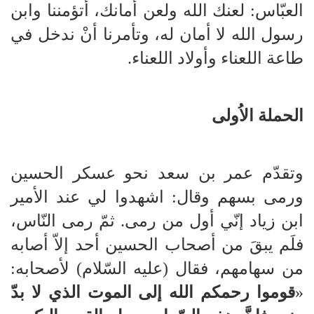
العبّاس: لعنك الله ولعن أمانك، أتؤمننا وابن
رسول الله لا أمان له، وتأمرنا أنْ ندخل في
طاعة اللعناء وأولاد اللعناء.
الحملة الاُولى
وتقدّم عمر بن سعد نحو عسكر الحسين
ورمى بسهم وقال: اشهدوا لي عند الأمير
ابن زياد إنّي أول من رمى. ثمّ رمى النّاس،
فلَم يبقَ من أصحاب الحسين أحد إلاّ أصابه
من سهامهم، فقال (عليه السّلام) لأصحابه:
«
قوموا رحمكم الله إلى الموت الذي لا بدّ