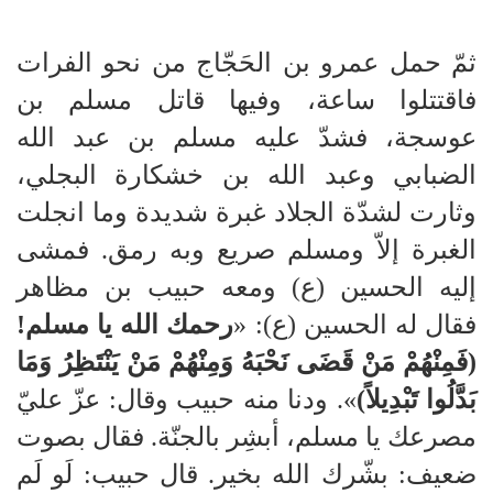
ثمّ حمل عمرو بن الحَجّاج من نحو الفرات
فاقتتلوا ساعة، وفيها قاتل مسلم بن
عوسجة، فشدّ عليه مسلم بن عبد الله
الضبابي وعبد الله بن خشكارة البجلي،
وثارت لشدّة الجلاد غبرة شديدة وما انجلت
الغبرة إلاّ ومسلم صريع وبه رمق. فمشى
إليه الحسين (ع) ومعه حبيب بن مظاهر
فقال له الحسين (ع): «
رحمك الله يا مسلم!
(فَمِنْهُمْ مَنْ قَضَى نَحْبَهُ وَمِنْهُمْ مَنْ يَنْتَظِرُ وَمَا
بَدَّلُوا تَبْدِيلاً)
». ودنا منه حبيب وقال: عزّ عليّ
مصرعك يا مسلم، أبشِر بالجنّة. فقال بصوت
ضعيف: بشّرك الله بخير. قال حبيب: لَو لَم