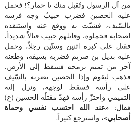
من آل الرسول وتُقبل منك يا حمار؟! فحمل
عليه الحصين فضرب حبيبُ وجه فرسه
بالسّيف، فشبّت به ووقع عنه واستنقذه
أصحابه فحملوه، وقاتلهم حبيب قتالاً شديداً،
فقتل على كبره اثنين وستّين رجلاً، وحمل
عليه بديل بن صريم فضربه بسيفه، وطعنه
آخر من تميم برمحه فسقط إلى الأرض،
فذهب ليقوم وإذا الحصين يضربه بالسّيف
على رأسه فسقط لوجهه، ونزل إليه
التميمي واحتزّ رأسه فهدّ مقتلُه الحسين (ع)
فقال: «
عند الله احتسب نفسي وحماة
أصحابي
»، واسترجع كثيراً.