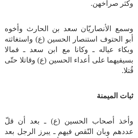
وكثر صراخهن.
وسمع الأنصاريّان سعد بن الحارث وأخوه
أبو الحتوف استنصار الحسين (ع) واستغاثته
وبكاء عياله ـ وكانا مع ابن سعد ـ فمالا
بسيفيهما على أعداء الحسين (ع) وقاتلا حتّى
قُتلا.
ثبات الميمنة
وأخذ أصحاب الحسين (ع) ـ بعد أن قلّ
عددهم وبان النّقص فيهم ـ يبرز الرجل بعد