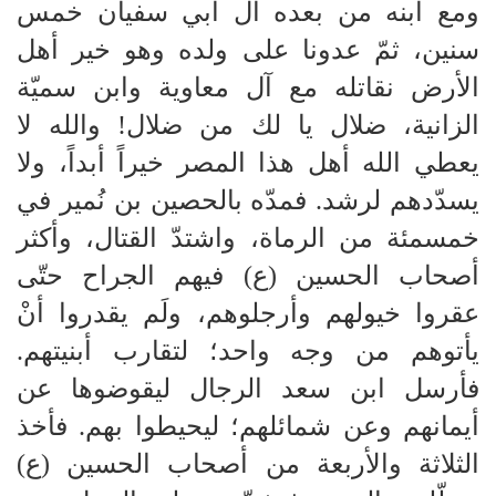
ومع ابنه من بعده آل أبي سفيان خمس
سنين، ثمّ عدونا على ولده وهو خير أهل
الأرض نقاتله مع آل معاوية وابن سميّة
الزانية، ضلال يا لك من ضلال! والله لا
يعطي الله أهل هذا المصر خيراً أبداً، ولا
يسدّدهم لرشد. فمدّه بالحصين بن نُمير في
خمسمئة من الرماة، واشتدّ القتال، وأكثر
أصحاب الحسين (ع) فيهم الجراح حتّى
عقروا خيولهم وأرجلوهم، ولَم يقدروا أنْ
يأتوهم من وجه واحد؛ لتقارب أبنيتهم.
فأرسل ابن سعد الرجال ليقوضوها عن
أيمانهم وعن شمائلهم؛ ليحيطوا بهم. فأخذ
الثلاثة والأربعة من أصحاب الحسين (ع)