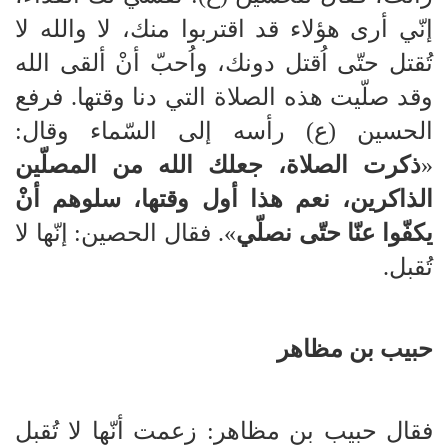
إنّي أرى هؤلاء قد اقتربوا منك، لا والله لا
تُقتل حتّى اُقتل دونك، واُحبّ أنْ ألقى الله
وقد صلّيت هذه الصلاة التي دنا وقتها. فرفع
الحسين (ع) رأسه إلى السّماء وقال:
«
ذكرت الصلاة، جعلك الله من المصلّين
الذاكرين، نعم هذا أول وقتها، سلوهم أنْ
يكفّوا عنّا حتّى نصلّي
». فقال الحصين: إنّها لا
تُقبل.
حبيب بن مظاهر
فقال حبيب بن مظاهر: زعمت أنّها لا تُقبل