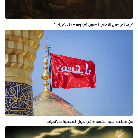
كيف تم دفن الإمام الحسين (ع) وشهداء كربلاء؟
من مواعظ سيد الشهداء (ع) حول المعصية والانحراف