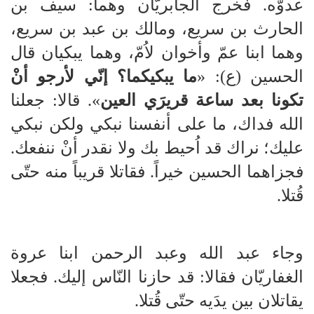
عدوّه. فخرج الجابريّان وهما: سيف بن
الحارث بن سريع، ومالك بن عبد بن سريع،
وهما ابنا عمّ وأخوان لاُمّ، وهما يبكيان قال
الحسين (ع): «
ما يبكيكما؟ إنّي لأرجو أنْ
تكونا بعد ساعة قريرَي العين
». قالا: جعلنا
الله فداك، ما على أنفسنا نبكي ولكن نبكي
عليك؛ نراك قد اُحيط بك ولا نقدر أنْ ننفعك.
فجزاهما الحسين خيراً. فقاتلا قريباً منه حتّى
قُتلا.
وجاء عبد الله وعبد الرحمن ابنا عروة
الغفاريّان فقالا: قد حازنا النّاس إليك. فجعلا
يقاتلان بين يدَيه حتّى قُتلا.