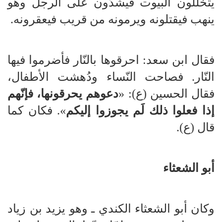
يتخلّلون البيوت فيشدّون على الرجل وهو
ينهب فيقتلونه ويرمونه من قريب فيعقرونه.
فقال ابن سعد: احرقوها بالنّار فأضرموا فيها
النّار. فصاحت النّساء ودُهشت الأطفال،
فقال الحسين (ع): «
دعوهم يحرقونها، فإنّهم
إذا فعلوا ذلك لَم يجوزوا إليكم
». فكان كما
قال (ع).
أبو الشعثاء
وكان أبو الشعثاء الكندي ـ وهو يزيد بن زياد