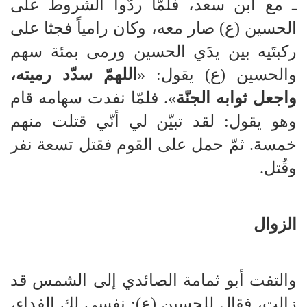
ـ مع ابن سعد، فلمّا ردّوا الشروط على
الحسين (ع) صار معه، وكان رامياً فجثا على
ركبتَيه بين يدَي الحسين ورمى بمئة سهم
والحسين (ع) يقول: «
اللهمّ سدّد رميته،
واجعل ثوابه الجنّة
». فلمّا نفدت سهامه قام
وهو يقول: لقد تبيّن لي أنّي قتلت منهم
خمسة. ثمّ حمل على القوم فقتل تسعة نفر
وقُتل.
الزوال
والتفت أبو ثمامة الصائدي إلى الشمس قد
زالت، فقال للحسين (ع): نفسي لك الفداء،