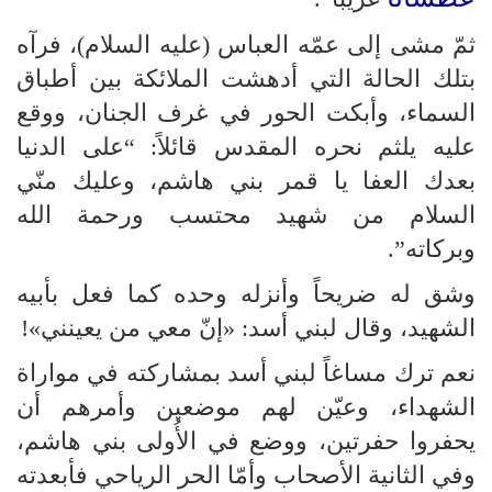
ثمّ مشى إلى عمّه العباس (عليه السلام)، فرآه
بتلك الحالة التي أدهشت الملائكة بين أطباق
السماء، وأبكت الحور في غرف الجنان، ووقع
عليه يلثم نحره المقدس قائلاً: “على الدنيا
بعدك العفا يا قمر بني هاشم، وعليك منّي
السلام من شهيد محتسب ورحمة الله
وبركاته”.
وشق له ضريحاً وأنزله وحده كما فعل بأبيه
الشهيد، وقال لبني أسد: «إنّ معي من يعينني»!
نعم ترك مساغاً لبني أسد بمشاركته في مواراة
الشهداء، وعيّن لهم موضعين وأمرهم أن
يحفروا حفرتين، ووضع في الأُولى بني هاشم،
وفي الثانية الأصحاب وأمّا الحر الرياحي فأبعدته