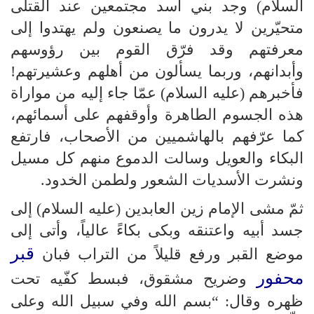
السلام) وجد بني أسد مجتمعين عند القتلى
متحيّرين لا يدرون ما يصنعون ولم يهتدوا إلى
معرفتهم وقد فرّق القوم بين رؤوسهم
وأبدانهم، وربما يسألون من أهلهم وعشيرتهم!
فأخبرهم (عليه السلام) عمّا جاء إليه من مواراة
هذه الجسوم الطاهرة وأوقفهم على أسمائهم،
كما عرّفهم بالهاشميين من الأصحاب، فارتفع
البكاء والعويل وسالت الدموع منهم كل مسيل
ونشرت الأسديات الشعور ولطمن الخدود.
ثمّ مشى الإمام زين العابدين (عليه السلام) إلى
جسد أبيه واعتنقه وبكى بكاءً عالياً، وأتى إلى
قبر
موضع القبر ورفع قليلاً من التراب فبان
محفور
وضريح مشقوق، فبسط كفّيه تحت
ظهره وقال: “بسم الله وفي سبيل الله وعلى