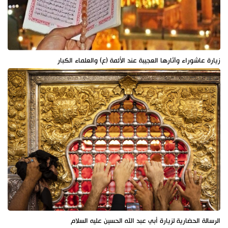
زيارة عاشوراء وآثارها العجيبة عند الأئمة (ع) والعلماء الكبار
الرسالة الحضارية لزيارة أبي عبد الله الحسين عليه السلام