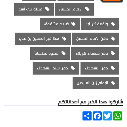
الامام الحسين
قبيلة بني أسد
واقعة كربلاء
ضريح مشقوق
دفن الامام الحسين
هذا قبر الحسين بن علي
دفن شهداء كربلاء
قتلوه عطشاناً
دفن الشهداء
دفن سيد الشهداء
الامام زين العابدين
شاركوا هذا الخبر مع أصدقائكم
Share
Facebook
Twitter
WhatsApp