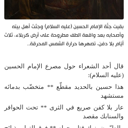
بقيت جثّة الإمام الحسين (عليه السلام) وجثث أهل بيته
وأصحابه بعد واقعة الطف مطروحة على أرض كربلاء، ثلاث
أيّام بلا دفن، تصهرها حرارة الشمس المحرقة..
قال أحد الشعراء حول مصرع الإمام الحسين
(عليه السلام):
هذا حسين بالحديد مقطّع ** متخضّب بدمائه
مستشهد
عار بلا كفن صريع في الثرى ** تحت الحوافر
والسنابك مقصد
والطيّبون بنوك قتلى حوله ** فوق التراب ذبائح