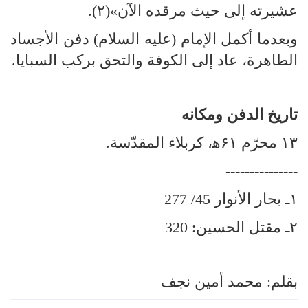
عشيرته إلى حيث مرقده الآن»(۲).
وبعدما أكمل الإمام (عليه السلام) دفن الأجساد
الطاهرة، عاد إلى الكوفة والتحق بركب السبايا.
تاريخ الدفن ومكانه
۱۳ محرّم ۶۱ﻫ، كربلاء المقدّسة.
---------------
۱ـ بحار الأنوار 45/ 277
۲ـ مقتل الحسين: 320
بقلم: محمد أمين نجف