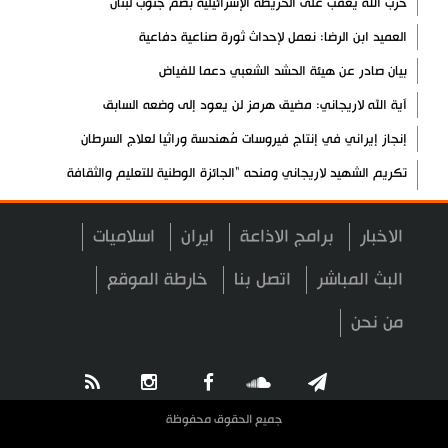
حزب الله يعقب على الخريطة الإسرائيلية بضم جنوب لبنان
العميد ابن الرضا: نعمل لإحداث ثورة صناعية دفاعية
بيان صادر عن هيئة الحشد الشعبي دعما للفياض
آية الله لاريجاني: مضيق هرمز لن يعود إلى وضعه السابق
إنجاز إيراني في إنتاج فيروسات مُهندسة وراثيا لعلاج السرطان
تكريم الشهيد لاريجاني ومنحه "الجائزة الوطنية للتعليم والثقافة
والبحوث"
آخر مستجدات الإبادة الجماعية في غزة
الاخبار
برامج الاذاعة
ايران
اسلاميات
"حماس": نتمسك بالاتفاق مع الوسطاء والأولوية للتنفيذ
البث المباشر
اتصل بنا
خارطة الموقع
الشيخ صبري يحذر من حزام استيطاني يعزل الأقصى عن القدس
من نحن
"روس آتوم": عودة 5 خبراء روس إلى محطة بوشهر النووية
تعرف على أسباب تسارع شيخوخة القلب
مفتي عُمان يدعو إلى نبذ الفتن ووحدة الصف بين المسلمين
جميع الحقوق محفوظة
قائد إيراني: أمن الحدود مستقر بفضل وجود وحدات التدخل السريع