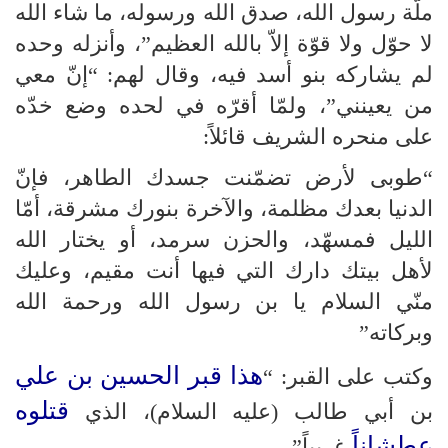
ملّة رسول الله، صدق الله ورسوله، ما شاء الله
لا حوّل ولا قوّة إلاّ بالله العظيم”، وأنزله وحده
لم يشاركه بنو أسد فيه، وقال لهم: “إنّ معي
من يعينني”، ولمّا أقرّه في لحده وضع خدّه
على منحره الشريف قائلاً:
“طوبى لأرض تضمّنت جسدك الطاهر، فإنّ
الدنيا بعدك مظلمة، والآخرة بنورك مشرقة، أمّا
الليل فمسهّد، والحزن سرمد، أو يختار الله
لأهل بيتك دارك التي فيها أنت مقيم، وعليك
منّي السلام يا بن رسول الله ورحمة الله
وبركاته”
هذا قبر الحسين بن علي
وكتب على القبر: “
قتلوه
بن أبي طالب (عليه السلام)، الذي
عطشاناً
غريباً”.