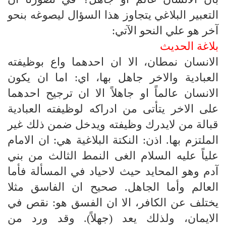
التعبير البلاغي يتجاوز هذا السؤال ليصوغه بنحو
آخر هو علي النحو الآتي:
بلاغة الحديث
الانسان نمطان، الا ان احدهما واع بوظيفته
العبادية والاخر جاهل بها، اي: اما ان يكون
الانسان عالماً او جاهلاً الا ان ترجيح احدهما
على الاخر يتأتى من ادراكه لوظيفته العبادية
قبالة من لايدرك وظيفته ويدخل ضمن ذلك غير
الملتزم بها. اذن: النكتة البلاغية هي: ان الامام
علياً عليه السلام الغى النمط الثالث من بني
آدم وهو المحايد حيث لاحياد في المسألة فأما
العالم وأما الجاهل. صحيح ان الفاسق مثلا
يختلف عن الكافر، الا ان الفسق هو: نقص في
الايمان، ولذلك يعد (جهلاً). وقد ورد من