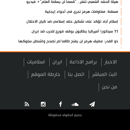
هيئة الحشد الشعبي تنشر.. "قسما لن يسقط العلم"+ فيديو
مسقط: مفاوضات هرمز تجري في أجواء إيجابية
إسلام آباد تؤكد على تشكيل حلف إسلامي ضد كيان الاحتلال
11 سيناتورا أميركيا يطالبون بوقف فوري للحرب ضد إيران
ذو القدر: مضيق هرمز لن يفتح طالما لم تصحح واشنطن سلوكها
حرس الثورة: فتح مضيق هرمز مرهون بقبول الشروط الإيرانية
إيجئي: نقدر جهود الصحفيين وتصديهم لمحاولات العدو الرامية إلى
الاخبار
برامج الاذاعة
ايران
اسلاميات
التزييف
البث المباشر
اتصل بنا
خارطة الموقع
ولايتي: على القوات الأجنبية مغادرة المنطقة
من نحن
مسؤول يمني: معادلة الحصار بالحصار مستمرة حتى تحقق أهدافها
أطراف خارجية توسلت بالعراق لضمان عدم الرد على الاعتداءات
الرئيس بزشكيان: ينبغي إدانة العقلية السائدة اليوم في واشنطن
جميع الحقوق محفوظة
قاليباف يشيد بمهمة الصحفيين في الدفاع عن الاقتدار الثقافي للشعب
معادلة جديدة لـ "صنعاء".. "التصعيد بالتصعيد"+ فيديو