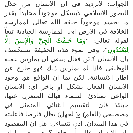
الجواب: لاترديد في ان الانسان من خلال
التصور الاسلامي لايشكل موجوداً محايداً بقدر
ما يجسد موجوداً خلقه الله تعالى لممارسة
الخلافة في الارض اي: الممارسة العبادية تبعاً
لقوله تعالى: "
وَمَا خَلَقْتُ الْجِنَّ وَالْإِنسَ إِلَّا
لِيَعْبُدُونِ
"، وفي ضوء هذه الحقيقة نستكشف
بان الانسان كائن فعال ينبغي ان يمارس عمله
الوظيفي فاذا لم يمارس ذلك فهو خارج عن
اطار الانسانية، لكن بما ان الواقع هو: وجود
الانسان الفعال بشكل او بآخر اي: الانسان
الواعي بمبادئ السماء قبالة المنعزل عنها،
حينئذ فان التقسيم الثنائي المتمثل في
مصطلحي (العلم) و(الجهل) يظل فارضا فاعليته
في هذا الميدان. اذن نتساءل: هل ان المقصود
بان الانسان عالم أو جاهل؟ في تصورنا ان