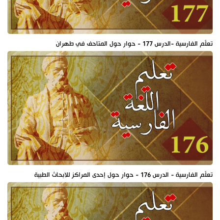
تعلّم الفارسية -الدرس 177 - حوار حول المتاحف في طهران
تعلّم الفارسية - الدرس 176 - حوار حول إحدى المراكز للابحاث الطبية