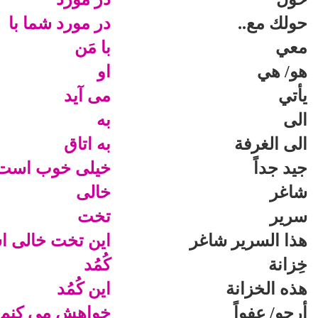
حولك مع..
در مورد شما با
معي
با مَن
هو/ هي
او
يأتي
مى آيد
الى
به
الى الغرفة
به اتاق
جيد جداً
خيلى خوب است
شاغر
خالى
سرير
تخت
هذا السرير شاغر
اين تخت خالى 
خِزانة
كُمُد
هذه الخزانة
اين كُمُد
أرجو/ عفواً
خواهش مى كنم