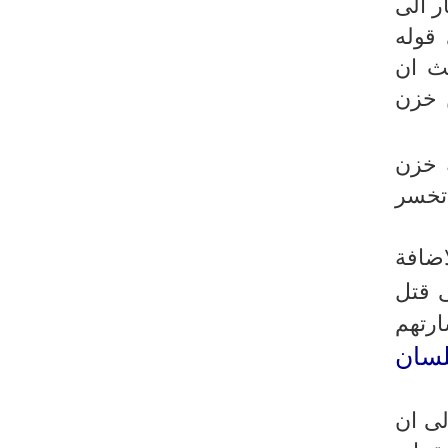
ر الى
رئيس بلدية طهران يلتقي مع متولي
 قوله
العتبة الحسينية ومحافظ كربلاء
يث ان
تقرير مصور.. مراسم عزاء الأربعين بجوار
ن خزن
مكان استشهاد الإمام الشهيد
فريق طبي إيراني ينقذ حياة طفل عراقي
بأعجوبة+ فيديو
 خزن
الشيخ قاسم: المقاومة مستمرة ما دام
تخسر
الاحتلال موجودا
حمادة: إيران تشكل لاعبا رئيسا على
اضافة
خارطة العالم
ى قتل
حشود مليونية تواصل مراسيم الزيارة
ارتهم
الأربعينية في كربلاء
لسان
اللجنة التجارية المشتركة بين إيران
وباكستان تبدأ أعمالها
لى ان
بدء مسيرات إحياء زيارة الأربعين في