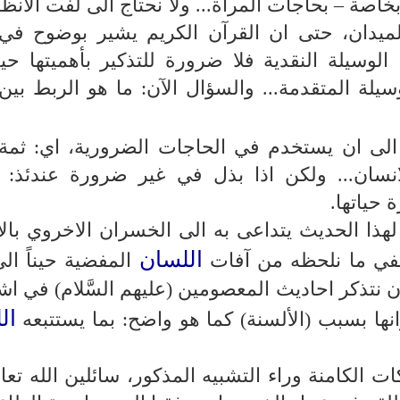
خاصة – بحاجات المرأة... ولا نحتاج الى لفت الانظا
الميدان، حتى ان القرآن الكريم يشير بوضوح في
ا الوسيلة النقدية فلا ضرورة للتذكير بأهميتها ح
سيلة المتقدمة... والسؤال الآن: ما هو الربط بي
ى ان يستخدم في الحاجات الضرورية، اي: ثمة
انسان... ولكن اذا بذل في غير ضرورة عندئذ: 
حياتها.
لهذا الحديث يتداعى به الى الخسران الاخروي بال
اللسان
يكفي ما نلحظه من آفات
المفضية حيناً ال
نتذكر احاديث المعصومين (عليهم السَّلام) في اش
ال
 وانها بسبب (الألسنة) كما هو واضح: بما يستتبعه
ات الكامنة وراء التشبيه المذكور، سائلين الله تعا