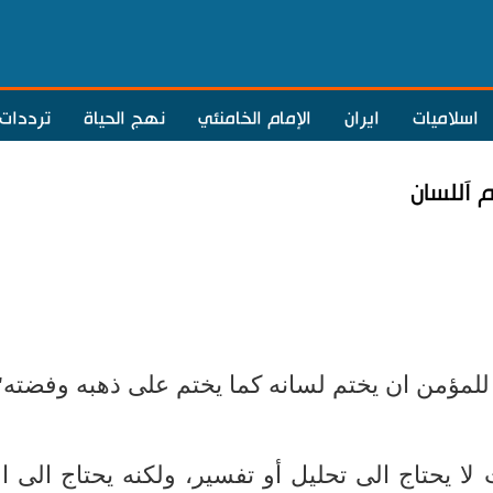
اسلاميات
ايران
الإمام الخامنئي
نهج الحياة
ترددات
م آللسان
 للمؤمن ان يختم لسانه كما يختم على ذهبه وفضته"
لا يحتاج الى تحليل أو تفسير، ولكنه يحتاج الى ال