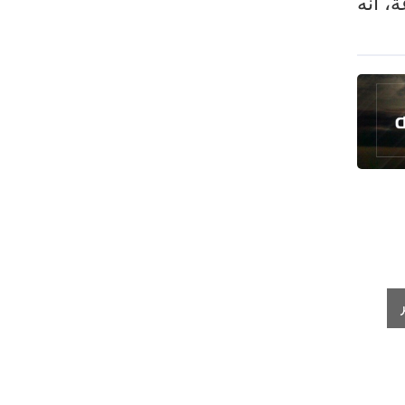
، انه
طهران وعموم إيران+ صور وفيديوهات