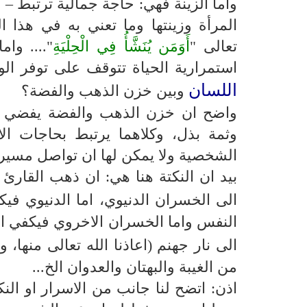
واما الزينة فهي: حاجة جمالية ترتبط – ب
المرأة وزينتها وما تعني به في هذا 
تعالى "
أَوَمَن يُنَشَّأُ فِي الْحِلْيَةِ
".... وام
استمرارية الحياة تتوقف على توفر الو
اللسان
وبين خزن الذهب والفضة؟
واضح ان خزن الذهب والفضة يفضي ال
وثمة بذل، وكلاهما يرتبط بحاجات ال
الشخصية ولا يمكن لها ان تواصل مسيرة 
بيد ان النكتة هنا هي: ان ذهب القارئ 
الى الخسران الدنيوي، اما الدنيوي ف
النفس واما الخسران الاخروي فيكفي ان 
الى نار جهنم (اعاذنا الله تعالى منها،
من الغيبة والبهتان والعدوان الخ...
اذن: اتضح لنا جانب من الاسرار او النك