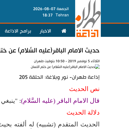
الجمعة 07-08-2026
18:37
Tehran
الاخبار
برامج الاذاعة
حديث الامام الباقر(عليه السَّلام) عن خت
الثلاثاء 5 نوفمبر 2019 - 10:50 بتوقيت طهران
إذاعة طهران- نور وبلاغة: الحلقة 205
نص الحديث
قال الامام الباقر (عليه السَّلام)
: "ينبغي
دلالة الحديث
الحديث المتقدم (تشبيه) له ألفته بحيث 