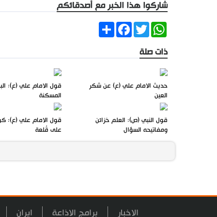
شاركوا هذا الخبر مع أصدقائكم
Share
Facebook
Twitter
WhatsApp
ذات صلة
حديث الامام علي (ع) عن شكر
قول الامام علي (ع): الب
العين
المسكنة
قول النبي (ص): العلم خزائن
قول الامام علي (ع): كن 
ومفاتيحه السؤال
على قُلعة
الاخبار
برامج الاذاعة
ايران