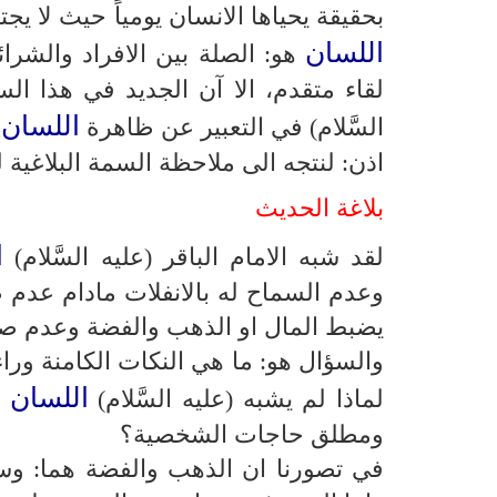
بحقيقة يحياها الانسان يومياً حيث لا يج
اللسان
هو: الصلة بين الافراد والشرا
لقاء متقدم، الا آن الجديد في هذا الس
اللسان
السَّلام) في التعبير عن ظاهرة
و
اذن: لنتجه الى ملاحظة السمة البلاغية ل
بلاغة الحديث
ا
لقد شبه الامام الباقر (عليه السَّلام)
وعدم السماح له بالانفلات مادام عدم ض
يضبط المال او الذهب والفضة وعدم صر
والسؤال هو: ما هي النكات الكامنة وراء 
اللسان
لماذا لم يشبه (عليه السَّلام)
ب
ومطلق حاجات الشخصية؟
في تصورنا ان الذهب والفضة هما: وسيلة