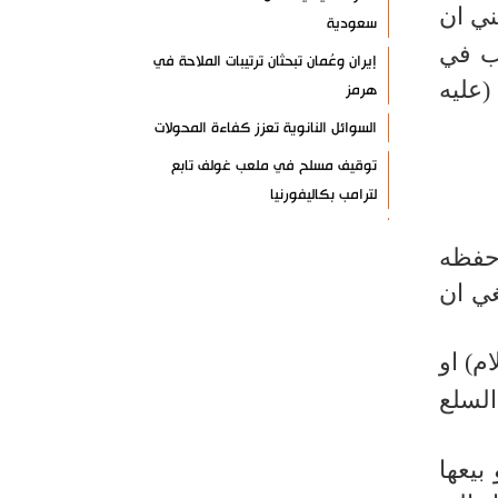
ني ان
سعودية
نب في
إيران وعُمان تبحثان ترتيبات الملاحة في
(عليه
هرمز
السوائل النانوية تعزز كفاءة المحولات
توقيف مسلح في ملعب غولف تابع
لترامب بكاليفورنيا
البرازيل تخفّض علاقاتها مع الأرجنتين
حفظه
وتندد بتصعيد أميركي
غي ان
علي السيد: صمت الحكومة يضعف موقف
لبنان
م) او
انخفاض حاد في مخزون الصواريخ
السلع
الأمريكية
العراق يعلن نجاح خطة زيارة الأربعين
بيعها
رضائي: إيران جاهزة للدفاع عن سيادتها