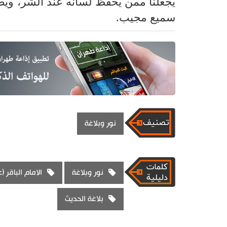
يجعلنا ممن يحفظ لسانه عند الشر، ويطل
سميع مجيب.
نور وبلاغة
نور وبلاغة
الامام الباقر (ع
بلاغة الحديث