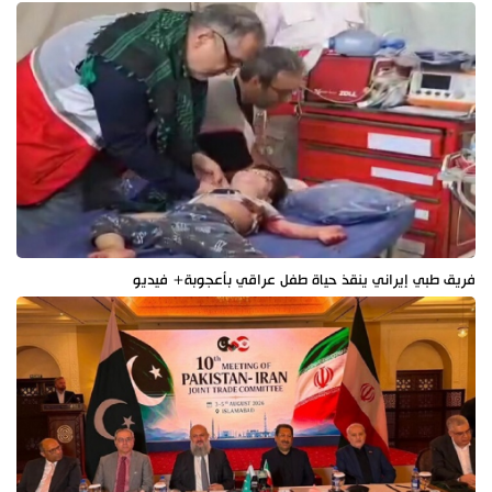
فريق طبي إيراني ينقذ حياة طفل عراقي بأعجوبة+ فيديو