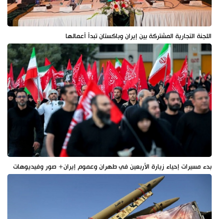
اللجنة التجارية المشتركة بين إيران وباكستان تبدأ أعمالها
بدء مسيرات إحياء زيارة الأربعين في طهران وعموم إيران+ صور وفيديوهات