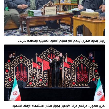
رئيس بلدية طهران يلتقي مع متولي العتبة الحسينية ومحافظ كربلاء
تقرير مصور.. مراسم عزاء الأربعين بجوار مكان استشهاد الإمام الشهيد