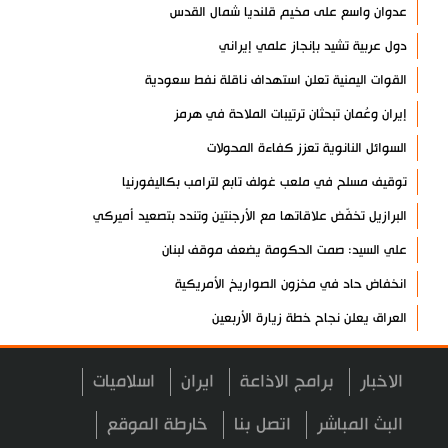
عدوان واسع على مخيم قلنديا شمال القدس
دول عربية تشيد بإنجاز علمي إيراني
القوات اليمنية تعلن استهداف ناقلة نفط سعودية
إيران وعُمان تبحثان ترتيبات الملاحة في هرمز
السوائل النانوية تعزز كفاءة المحولات
توقيف مسلح في ملعب غولف تابع لترامب بكاليفورنيا
البرازيل تخفّض علاقاتها مع الأرجنتين وتندد بتصعيد أميركي
علي السيد: صمت الحكومة يضعف موقف لبنان
انخفاض حاد في مخزون الصواريخ الأمريكية
العراق يعلن نجاح خطة زيارة الأربعين
رضائي: إيران جاهزة للدفاع عن سيادتها
الاخبار
برامج الاذاعة
ايران
اسلاميات
رئيس بلدية طهران يلتقي مع متولي العتبة الحسينية ومحافظ كربلاء
تقرير مصور.. مراسم عزاء الأربعين بجوار مكان استشهاد الإمام
البث المباشر
اتصل بنا
خارطة الموقع
الشهيد