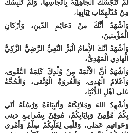
لَمْ تُنَجِّسْكَ الْجاهِلِيَّةُ بِاَنْجاسِها، وَلَمْ تُلْبِسْكَ
مِنْ مُدْلَهِمّاتِ ثِيَابِها،
وَاَشْهَدُ أنَّكَ مِنْ دَعائِمِ الدّينِ، وَأرْكانِ
الْمُؤْمِنينَ،
وَأشْهَدُ اَنَّكَ الاِْمامُ الْبَرُّ التَّقِيُّ الرَّضِيُّ الزَّكِيُّ
الْهادِي الْمَهْدِىُّ،
وَاَشْهَدُ أنَّ الاَْئِّمَةَ مِنْ وُلْدِكَ كَلِمَةُ التَّقْوى،
وَأعْلامُ الْهُدى، وَالْعُروَةُ الْوُثْقى، وَالْحُجَّةُ
عَلى اَهْلِ الدُّنْيَا،
وَاُشْهِدُ اللهَ وَمَلائِكَتَهُ وَأنْبِيَاءَهُ وَرُسُلَهُ أنّي
بِكُمْ مُؤْمِنٌ وَبِاِيَابِكُمْ، مُوقِنٌ بِشَرايـِعِ ديني
وَخَواتيمِ عَمَلي، وَقَلْبي لِقَلْبِكُمْ سِلْمٌ وَأمْري