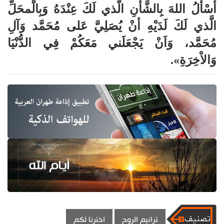
أسْألُ اللهَ بِالشَّأنِ الَّذي لَكَ عِنْدَهُ وَبِالَْمحَلِّ
الَّذي لَكَ لَدَيْهِ أنْ يُصَلِيَّ عَلى مُحَمَّد وَآلِ
مُحَمَّد، وَاَنْ يَجْعَلَني مَعَكُمْ فِي الدُّنْيَا
وَالاْخِرَةِ».
ترانيم الروح
اخترنا لكم