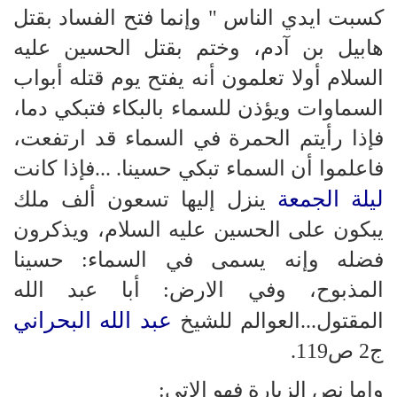
كسبت ايدي الناس " وإنما فتح الفساد بقتل
هابيل بن آدم، وختم بقتل الحسين عليه
السلام أولا تعلمون أنه يفتح يوم قتله أبواب
السماوات ويؤذن للسماء بالبكاء فتبكي دما،
فإذا رأيتم الحمرة في السماء قد ارتفعت،
فاعلموا أن السماء تبكي حسينا. ...فإذا كانت
ليلة الجمعة
ينزل إليها تسعون ألف ملك
يبكون على الحسين عليه السلام، ويذكرون
فضله وإنه يسمى في السماء: حسينا
المذبوح، وفي الارض: أبا عبد الله
عبد الله البحراني
المقتول...العوالم للشيخ
ج2 ص119.
واما نص الزيارة فهو الاتي: