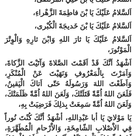
اَلسَّلامُ عَلَيْكَ يَا بْنَ فاطِمَةَ الزَّهْراءِ،
اَلسَّلامُ عَلَيْكَ يَا بْنَ خَديجَةَ الْكُبْرى،
اَلسَّلامُ عَلَيْكَ يَا ثارَ اللهِ وَابْنَ ثارِهِ وَالْوِتْرَ
الْمَوْتُورَ،
اَشْهَدُ اَنَّكَ قَدْ اَقَمْتَ الصَّلاةَ وَآتَيْتَ الزَّكاةَ،
وَاَمَرْتَ بِالْمَعْرُوفِ وَنَهَيْتَ عَنْ الْمُنْكَرِ،
وَاَطَعْتَ اللهَ وَرَسُولَهُ حَتّى اَتاكَ الْيَقينُ،
فَلَعَنَ اللهُ اُمَّةً قَتَلَتْكَ، وَلَعَنَ اللهُ اُمَّةً ظَلَمَتْكَ،
وَلَعَنَ اللهُ اُمَّةً سَمِعَتْ بِذلِكَ فَرَضِيَتْ بِهِ،
يَا مَوْلايَ يَا أبا عَبْدِاللهِ، أشْهَدُ أنَّكَ كُنْتَ نُوراً
فِي الاَْصْلابِ الشّامِخَةِ، وَالاَْرْحامِ الْمُطَهَّرَةِ،