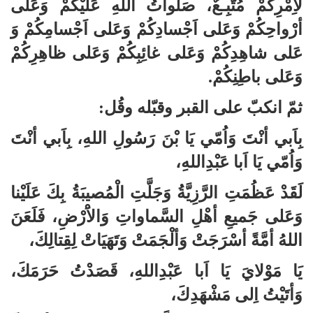
لاَِمْرِكُمْ مُتَّبِـعٌ، صَلَواتُ اللهِ عَلَيْكُمْ وَعَلى
أرْواحِكُمْ وَعَلى اَجْسادِكُمْ وَعَلى اَجْسامِكُمْ وَ
عَلى شاهِدِكُمْ وَعَلى غائِبِكُمْ وَعَلى ظاهِرِكُمْ
وَعَلى باطِنِكُمْ.
ثمّ انكبّ على القبر وقبّله وقُل:
بِاَبي أنْتَ وَاُمّي يَا بْنَ رَسُولِ اللهِ، بِاَبي أنْتَ
وَاُمّي يَا اَبا عَبْدِاللهِ،
لَقَدْ عَظُمَتِ الرَّزِيَّةُ وَجَلَّتِ الْمُصيبَةُ بِكَ عَلَيْنا
وَعَلى جَميعِ أهْلِ السَّماواتِ وَالاَْرْضِ، فَلَعَنَ
اللهُ أمَّةً أسْرَجَتْ وَألْجَمَتْ وَتَهَيَاتْ لِقِتالِكَ،
يَا مَوْلايَ يَا اَبا عَبْدِاللهِ، قَصَدْتُ حَرَمَكَ،
وَأتَيْتُ اِلى مَشْهَدِكَ،