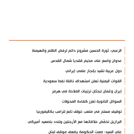
آخر الأخبار
الأكثر مشاهدة
الزعبي: ثورة الحسين مشروع دائم لرفض الظلم والهيمنة
عدوان واسع على مخيم قلنديا شمال القدس
دول عربية تشيد بإنجاز علمي إيراني
القوات اليمنية تعلن استهداف ناقلة نفط سعودية
إيران وعُمان تبحثان ترتيبات الملاحة في هرمز
السوائل النانوية تعزز كفاءة المحولات
توقيف مسلح في ملعب غولف تابع لترامب بكاليفورنيا
البرازيل تخفّض علاقاتها مع الأرجنتين وتندد بتصعيد أميركي
علي السيد: صمت الحكومة يضعف موقف لبنان