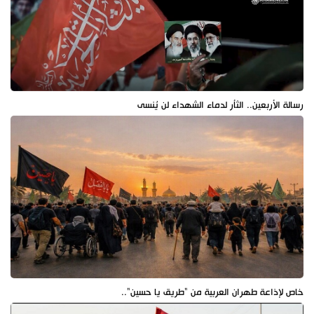
رسالة الأربعين.. الثأر لدماء الشهداء لن يُنسى
خاص لإذاعة طهران العربية من "طريق يا حسين"..