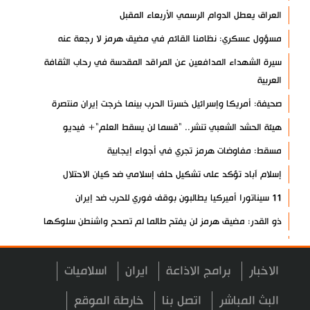
العراق يعطل الدوام الرسمي الأربعاء المقبل
مسؤول عسكري: نظامنا القائم في مضيق هرمز لا رجعة عنه
سيرة الشهداء المدافعين عن المراقد المقدسة في رحاب الثقافة
العربية
صحيفة: أمريكا وإسرائيل خسرتا الحرب بينما خرجت إيران منتصرة
هيئة الحشد الشعبي تنشر.. "قسما لن يسقط العلم"+ فيديو
مسقط: مفاوضات هرمز تجري في أجواء إيجابية
إسلام آباد تؤكد على تشكيل حلف إسلامي ضد كيان الاحتلال
11 سيناتورا أميركيا يطالبون بوقف فوري للحرب ضد إيران
ذو القدر: مضيق هرمز لن يفتح طالما لم تصحح واشنطن سلوكها
حرس الثورة: فتح مضيق هرمز مرهون بقبول الشروط الإيرانية
إيجئي: نقدر جهود الصحفيين وتصديهم لمحاولات العدو الرامية إلى
الاخبار
برامج الاذاعة
ايران
اسلاميات
التزييف
البث المباشر
اتصل بنا
خارطة الموقع
ولايتي: على القوات الأجنبية مغادرة المنطقة