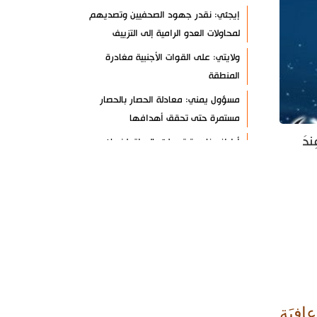
إيجئي: نقدر جهود الصحفيين وتصديهم
لمحاولات العدو الرامية إلى التزييف
ولايتي: على القوات الأجنبية مغادرة
المنطقة
مسؤول يمني: معادلة الحصار بالحصار
مستمرة حتى تحقق أهدافها
دَ
أطراف خارجية توسلت بالعراق لضمان عدم
الرد على الاعتداءات
الرئيس بزشكيان: ينبغي إدانة العقلية
السائدة اليوم في واشنطن
قاليباف يشيد بمهمة الصحفيين في
الدفاع عن الاقتدار الثقافي للشعب
معادلة جديدة لـ "صنعاء".. "التصعيد
بالتصعيد"+ فيديو
افِيَةٍ
حرس الثورة: واشنطن وتل أبيب فشلتا في