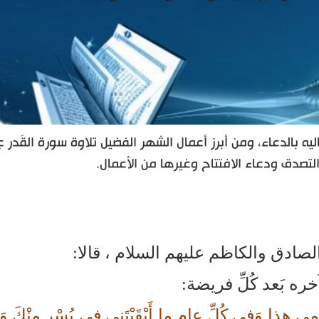
ه بالدعاء، ومن أبرز أعمال الشهر الفضيل تلاوة سورة القَدر عِن
 والتصدق ودعاء الافتتاح وغيرها من الأعمال.
صادق والكاظم عليهم‌ السلام ، قالا:
ه بَعد كُلِّ فريضة:
مِي هذا وَفِي كُلِّ عامٍ ما أَبْقَيْتَنِي فِي يُسْرٍ مِنْكَ وَع