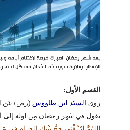
يعد شهر رمضان المبارك فرصة لاغتنام أيامه وليالي
الإفطار، وتلاوة سورة حَّم الدّخان في كُل لَيلَة،
القسم الأول:
السيّد ابن طاووس
روى
(رض) عَن ال
تقول في شَهر رمضان مِن أوله إلى آخر
اللهُمَّ ارْزُقْنِي حَجَّ بَيْتِك الحَرامِ فِي عا