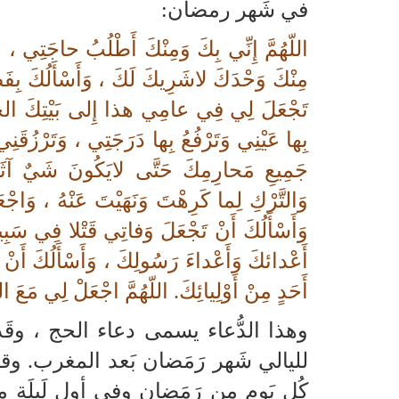
في شَهر رمضان:
اللّهُمَّ إِنِّي بِكَ وَمِنْكَ أَطْلُبُ حاجَتِي ،
مِنْكَ وَحْدَكَ لاشَرِيكَ لَكَ ، وَأَسْأَلُكَ بِفَضْ
تَجْعَلَ لِي فِي عامِي هذا إِلى بَيْتِكَ الحَرامِ
بِها عَيْنِي وَتَرْفُعُ بِها دَرَجَتِي ، وَتَرْزُقَ
جَمِيعِ مَحارِمِكَ حَتَّى لايَكُونَ شَيٌ آثَر
وَالتَّرْكِ لِما كَرِهْتَ وَنَهَيْتَ عَنْهُ ، وَاجْ
وَأَسْأَلُكَ أَنْ تَجْعَلَ وَفاتِي قَتْلا فِي سَبِيلِك
أَعْدائكَ وَأَعْداءَ رَسُولِكَ ، وَأَسْأَلُكَ أَنْ 
أَحَدٍ مِنْ أَوْلِيائِكَ. اللّهُمَّ اجْعَلْ لِي مَ
وهذا الدُّعاء يسمى دعاء الحج ، وقَد
لليالي شَهر رَمَضان بَعد المغرب. وقا
كُل يَوم مِن رَمَضان وفي أول لَيلَة 