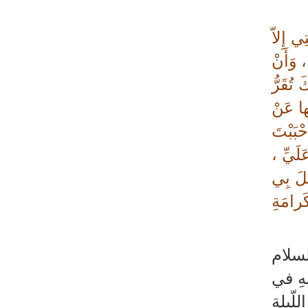
ي إِلاّ
 وَأَنْ
تُقَرُّ
ها عَنْ
بَبْتَ
لَيِّ ،
تُلَ بِي
َرامَةِ
لسلام
هِ في
لّيلة