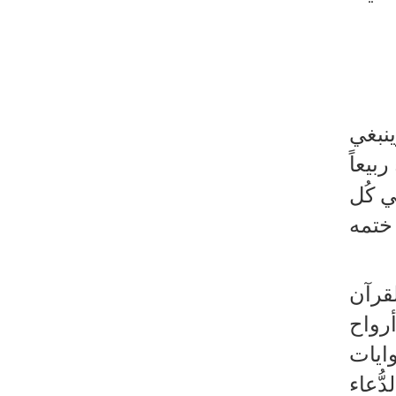
ينبغي
بيعاً
ي كُل
 ختمه
لقرآن
أرواح
وايات
ُّعاء