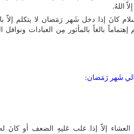
ّ اللهُ.
لام كانَ إذا دخل شَهر رَمَضان لا يتكلم إلاّ با
إهتماماً بالغاً بالمأثور مِن العبادات ونوافل ال
الي شَهر رَمَضان:
العشاء إلاّ إذا غلب عَليهِ الضعف أو كانَ ل