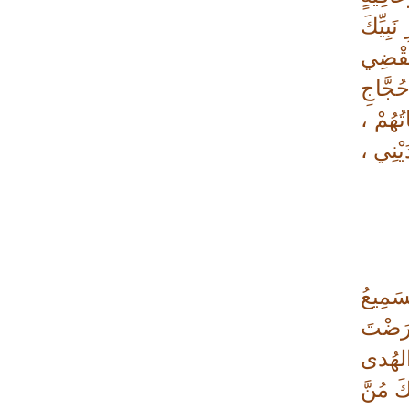
تحقيق مؤامراتهما ضد إيران
بِيِّكَ
طهران: الاتفاق مع عُمان لا يعني إعادة
تَقْضِي
فتح مضيق هرمز
حُجَّاجِ
أنصار الله: لا أمان للقوات السعودية
ُهُمْ ،
ومرتزقتها على الأراضي اليمنية
يْنِي ،
الرئيس بزشكيان: لن نخضع للضغوط
والترهيب
تألق إيراني في الأولمبياد العالمي للذكاء
الاصطناعي
الزعبي: ثورة الحسين مشروع دائم لرفض
الظلم والهيمنة
سَمِيعُ
عدوان واسع على مخيم قلنديا شمال
فَرَضْتَ
القدس
 الهُدى
دول عربية تشيد بإنجاز علمي إيراني
كَ مُنَّ
القوات اليمنية تعلن استهداف ناقلة نفط