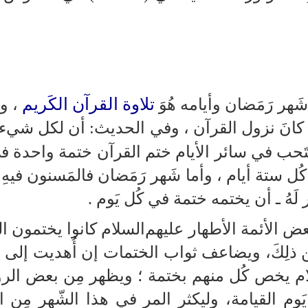
تلاوة القرآن الكَريم
َهر رَمَضان وأيامه هُوَ
، و
ه كانَ نزول القرآن ، وفي الحديث: أن لكل شيء ر
ستَحب في سائر الأيام ختم القرآن ختمة واحدة ف
كُل ستة أيام ، وأما شَهر رَمَضان فالمَسنون فيهِ
لَهُ ـ أن يختمه ختمة في كُل يَوم .
 الأئمة الأطهار عليهم‌السلام كانوا يختمون ا
ن ذلِكَ، ويضاعف ثواب الختمات إن أُهديت إلى 
لام يخص كُل منهم بختمة ؛ ويظهر مِن بعض الر
م القيامة، وليكثر المر في هذا الشّهر مِن الد