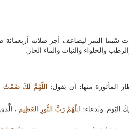
ات سّيما التمر ليضاعف أجر صلاته أربعمائة 
والرطب والحلواء والنبات والماء الحار.
ر المأثورة منها: أن يَقول:
اللّهُمَّ لَكَ صُمْتُ 
كَ اليَوم. ولدعاء:
اللّهُمَّ رَبَّ النُّورِ العَظِيمِ
، الَّذي