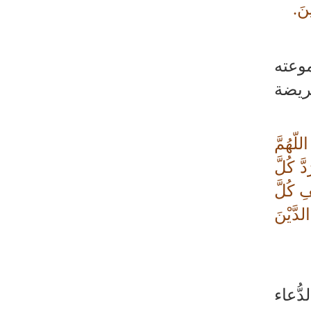
ينَ.
سعودية
إيران وعُمان تبحثان ترتيبات الملاحة في
هرمز
وعته
فريضة
للّهُمَّ
َ كُلَّ
ِ كُلَّ
لدَّيْنَ
ُّعاء