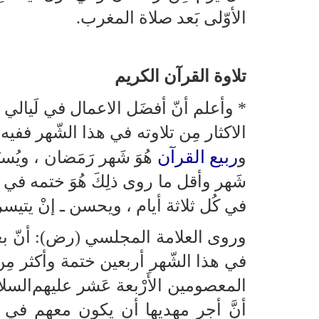
الأوّلى بَعد صلاة المغرب.
تلاوة القرآن الكريم
* وأعلم أنّ أفضَل الاعمال في لَيالي ش
الاكثار مِن تلاوته في هذا الشّهر ففي
ربيع القرآن
و
هُوَ شَهر رَمَضان ، ويُ
شَهر وأقل ما روى ذلِكَ هُوَ ختمه في 
في كُل ثلاثة أيام ، ويحسن ـ إنْ يتيسر 
وروى العلامة المجلسي (رض): أنّ بعض
في هذا الشّهر أربعين ختمة وأكثر مِ
المعصومين الأَرْبعة عَشر عليهم‌الس
أنَّ أجر مهديها أن يكون معهم في يَو