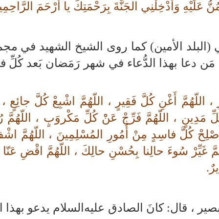
ُّ عَلَيْهِ وَأَدْخِلْنِي الجَنَّةَ بِرَحْمَتِكَ يا أَرْحَمَ الرَّاحِمِ
(البلد الأمين) كما روى الشيخ الشهيد في مجم
: مَن دعا بهذا الدُّعاء في شهر رَمَضان بَعد كُلِّ 
 اللّهُمَّ أَغْنِ كُلَّ فَقِيرٍ ، اللّهُمَّ اشْبِعْ كُلَّ جائِعٍ ، ا
مَدِينٍ ، اللّهُمَّ فَرِّجْ عَنْْ كُلِّ مَكْروَبٍ ، اللّهُمَّ رُدّ
 أَصْلِحْ كُلَّ فاسِدٍ مِنْ أُمُورِ المُسْلِمِينَ ، اللّهُمَّ اشْف
ُمَّ غَيِّرْ سُوءَ حالِنا بِحُسْنِ حالِكَ ، اللّهُمَّ اقْضِ عَنّا ا
يرٌ.
ر ، قال: كانَ الصادق عليه‌السلام يدعو بهذا الد