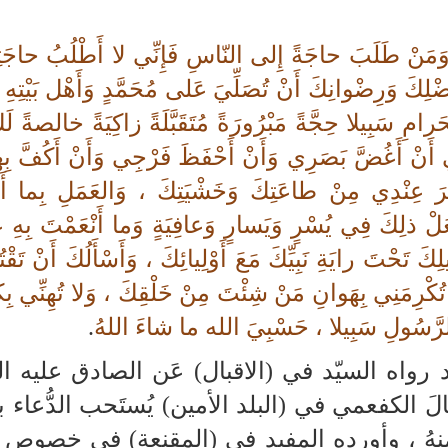
 وَمَنْ طَلَبَ حاجَةً إِلى النّاسِ فَإِنِّي لا أَطْلُبُ حاجَتِ
لِكَ وَرِضْوانِكَ أَنْ تُصَلِّيَ عَلى مُحَمَّدٍ وَأَهْل بَيْتِهِ ،
 سَبِيلا حِجَّةً مَبْرُورَةً مُتَقَبَّلَةً زاكِيَةً خالصةً لَكَ 
نِي أَنْ أَغُضَّ بَصَرِي وَأَنْ أَحْفَظَ فَرْجِي وَأَنْ أَكُفَّ بِ
َ عِنْدِي مِنْ طاعَتِكَ وَخَشْيَتِكَ ، وَالعَمَلِ بِما أَحْ
عَلْ ذلِكَ فِي يُسْرٍ وَيَسارٍ وَعافِيَةٍ وَما أَنْعَمْتَ بِهِ عَ
َ تَحْتَ رايَةِ نَبِيِّكَ مَعَ أَوْلِيائِكَ ، وَأَسْأَلُكَ أَنْ تَقْ
تُكْرِمَنِي بِهَوانِ مَنْ شِئْتَ مِنْ خَلْقِكَ ، وَلا تُهِنِّي بِك
عَ الرَّسُولِ سَبِيلا ، حَسْبِيَ الله ما شاءَ اللهُ
.
 رواه السيّد في (الاقبال) عَن الصادق عليه‌ ا
لَ الكفعمي في (البلد الأمين) يُستَحب الدُّعاء ب
مِنهُ ، وأورده المفيد في (المقنعة) في خصوص ال