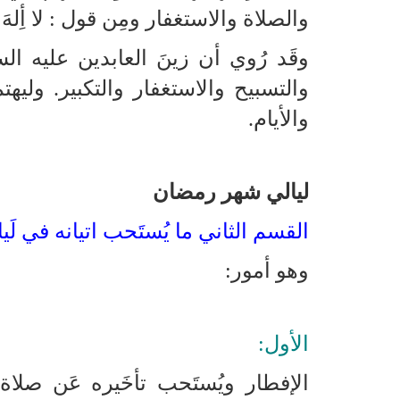
والصلاة والاستغفار ومِن قول : لا أِلهَ إِلا
وقَد رُوي أن زينَ العابدين عليه‌ الس
والتسبيح والاستغفار والتكبير. وليهتم 
والأيام.
ليالي شهر رمضان
القسم الثاني ما يُستَحب اتيانه في لَي
وهو أمور:
الأول:
الإفطار ويُستَحب تأخَيره عَن صلاة 