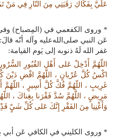
عَلَيَّ بِفَكَاكِ رَقَبَتِي مِنَ النّارِ فِي مَنْ تَمُن
* وروى الكفعمي في (المِصباح) وفي 
عَن النبي صلى‌الله‌عليه‌ وآله أنّه قالَ
غفر الله لَهُ ذنوبه إلى يَوم القيامة:
اللّهُمَّ أَدْخِلْ عَلى أَهْلِ القُبُورِ السُّرُورِ ،
اكْسُ كُلَّ عُرْيانٍ ، اللّهُمَّ اقْضِ دَيْنَ كُلِّ 
غَرِيبٍ ، اللّهُمَّ فُكَّ كُلَّ أَسِيرٍ ، اللّهُمَّ
مَرِيضٍ ، اللَّهُمَّ سُدَّ فَقْرَنا بِغِناكَ ، اللّه
وَأَغْنِنِا مِنَ الفَقْرِ إِنَّكَ عَلى كُلِّ شَيٍْ قَدِْ
* وروى الكليني في الكافي عَن أبي بصي