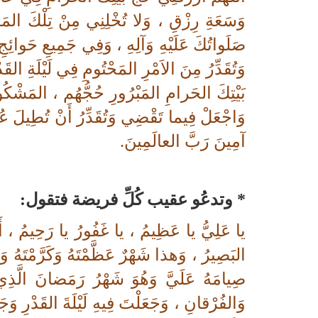
وَسَعَةِ رِزْقِ ، وَلا تُخْلِنِي مِنْ تِلْكَ المَوا
صَلَواتُكَ عَلَيْهِ وَآلِهِ ، وَفِي جَمِيعِ حَوائِجِ
وَتُقَدِّرُ مِنَ الاَمْرِ المَحْتُومِ فِي لَيْلَةِ القَد
بَيْتِكَ الحَرامِ المَبْرُورِ حُجُّهُم ، المَشْكُورِ
وَاجْعَلْ فِيما تَقْضِي وَتُقَدِّرُ أَنْ تُطِيلَ عُم
آمِينَ رَبَّ العالَمِينَ.
* وتدعُو عقيب كُلِّ فريضة فتقول:
يا عَلِيُّ يا عَظِيمُ ، يا غَفُورُ يا رَحِيمُ ، أَ
البَصِيرُ ، وَهذا شَهْرٌ عَظَّمْتَهُ وَكَرَّمْتَهُ و
صِيامَهُ عَلَيَّ وَهُوَ شَهْرُ رَمَضانَ الَّذِ
وَالفُرْقانِ ، وَجَعَلْتَ فِيهِ لَيْلَةَ القَدْرِ وَجَ