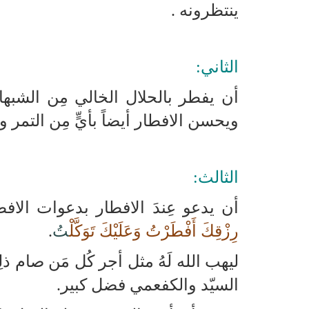
ينتظرونه .
الثاني:
أن يفطر بالحلال الخالي مِن الشبه
ويحسن الافطار أيضاً بأيٍّ مِن التمر 
الثالث:
أن يدعو عِندَ الافطار بدعوات الافطا
رِزْقِكَ أَفْطَرْتُ وَعَلَيْكَ تَوَكَّلْ
تُ
.
ليهب الله لَهُ مثل أجر كُل مَن صام ذلِ
السيّد والكفعمي فضل كبير.