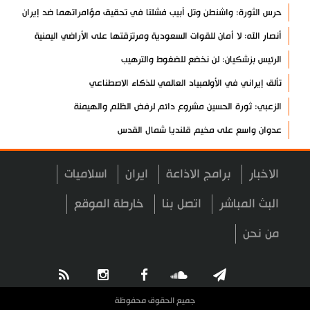
حرس الثورة: واشنطن وتل أبيب فشلتا في تحقيق مؤامراتهما ضد إيران
أنصار الله: لا أمان للقوات السعودية ومرتزقتها على الأراضي اليمنية
الرئيس بزشكيان: لن نخضع للضغوط والترهيب
تألق إيراني في الأولمبياد العالمي للذكاء الاصطناعي
الزعبي: ثورة الحسين مشروع دائم لرفض الظلم والهيمنة
عدوان واسع على مخيم قلنديا شمال القدس
دول عربية تشيد بإنجاز علمي إيراني
الاخبار
برامج الاذاعة
ايران
اسلاميات
القوات اليمنية تعلن استهداف ناقلة نفط سعودية
إيران وعُمان تبحثان ترتيبات الملاحة في هرمز
البث المباشر
اتصل بنا
خارطة الموقع
السوائل النانوية تعزز كفاءة المحولات
من نحن
توقيف مسلح في ملعب غولف تابع لترامب بكاليفورنيا
البرازيل تخفّض علاقاتها مع الأرجنتين وتندد بتصعيد أميركي
علي السيد: صمت الحكومة يضعف موقف لبنان
جميع الحقوق محفوظة