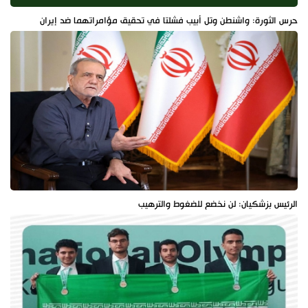
حرس الثورة: واشنطن وتل أبيب فشلتا في تحقيق مؤامراتهما ضد إيران
الرئيس بزشكيان: لن نخضع للضغوط والترهيب