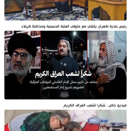
رئيس بلدية طهران يلتقي مع متولي العتبة الحسينية ومحافظ كربلاء
فيديو خاص.. شكرا لشعب العراق الكريم