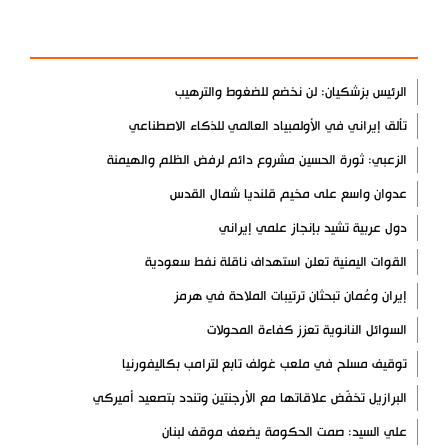
الأكثر مشاهدة
الرئيس بزشكيان: لن نخضع للضغوط والترهيب
تألق إيراني في الأولمبياد العالمي للذكاء الاصطناعي
الزعبي: ثورة الحسين مشروع دائم لرفض الظلم والهيمنة
عدوان واسع على مخيم قلنديا شمال القدس
دول عربية تشيد بإنجاز علمي إيراني
القوات اليمنية تعلن استهداف ناقلة نفط سعودية
إيران وعُمان تبحثان ترتيبات الملاحة في هرمز
السوائل النانوية تعزز كفاءة المحولات
توقيف مسلح في ملعب غولف تابع لترامب بكاليفورنيا
البرازيل تخفّض علاقاتها مع الأرجنتين وتندد بتصعيد أميركي
علي السيد: صمت الحكومة يضعف موقف لبنان