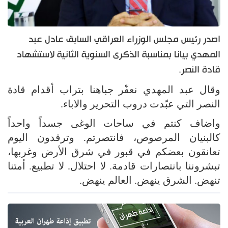
اصدر رئيس مجلس الوزراء العراقي السابق عادل عبد
المهدي بيانا بمناسبة الذكرى السنوية الثانية لاستشهاد
قادة النصر.
وقال عبد المهدي نعفّر جباهنا بتراب أقدام قادة
النصر التي عبّدت دروب التحرير والاباء.
واضاف كنتم في ساحات الوغى جسداً واحداً
كالبنيان المرصوص، فانتصرتم. وترقدون اليوم
تعانقون بعضكم في قبور في شرق الأرض وغربها،
تبشروننا بانتصارات قادمة. لا احتلال. لا تطبيع. أمتنا
تنهض. الشرق ينهض. العالم ينهض.