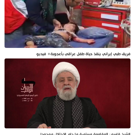
فريق طبي إيراني ينقذ حياة طفل عراقي بأعجوبة+ فيديو
الشيخ قاسم: المقاومة مستمرة ما دام الاحتلال موجودا