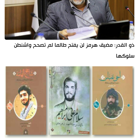
ذو القدر: مضيق هرمز لن يفتح طالما لم تصحح واشنطن
سلوكها