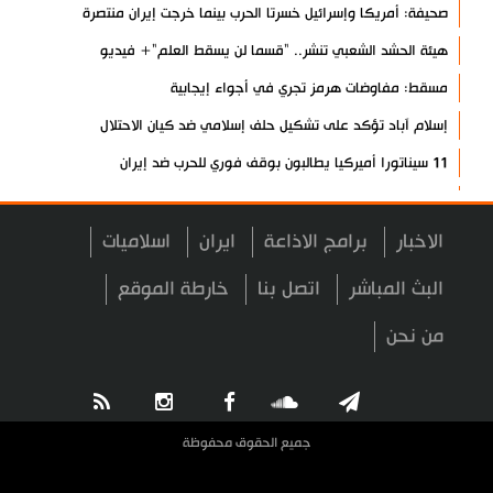
صحيفة: أمريكا وإسرائيل خسرتا الحرب بينما خرجت إيران منتصرة
هيئة الحشد الشعبي تنشر.. "قسما لن يسقط العلم"+ فيديو
مسقط: مفاوضات هرمز تجري في أجواء إيجابية
إسلام آباد تؤكد على تشكيل حلف إسلامي ضد كيان الاحتلال
11 سيناتورا أميركيا يطالبون بوقف فوري للحرب ضد إيران
ذو القدر: مضيق هرمز لن يفتح طالما لم تصحح واشنطن سلوكها
حرس الثورة: فتح مضيق هرمز مرهون بقبول الشروط الإيرانية
الاخبار
برامج الاذاعة
ايران
اسلاميات
إيجئي: نقدر جهود الصحفيين وتصديهم لمحاولات العدو الرامية إلى
البث المباشر
اتصل بنا
خارطة الموقع
التزييف
من نحن
ولايتي: على القوات الأجنبية مغادرة المنطقة
مسؤول يمني: معادلة الحصار بالحصار مستمرة حتى تحقق أهدافها
أطراف خارجية توسلت بالعراق لضمان عدم الرد على الاعتداءات
جميع الحقوق محفوظة
الرئيس بزشكيان: ينبغي إدانة العقلية السائدة اليوم في واشنطن
قاليباف يشيد بمهمة الصحفيين في الدفاع عن الاقتدار الثقافي للشعب