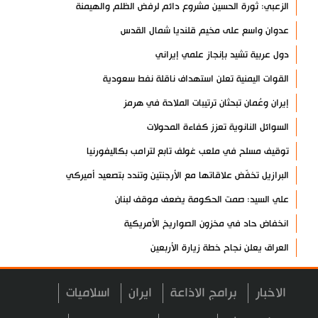
الزعبي: ثورة الحسين مشروع دائم لرفض الظلم والهيمنة
عدوان واسع على مخيم قلنديا شمال القدس
دول عربية تشيد بإنجاز علمي إيراني
القوات اليمنية تعلن استهداف ناقلة نفط سعودية
إيران وعُمان تبحثان ترتيبات الملاحة في هرمز
السوائل النانوية تعزز كفاءة المحولات
توقيف مسلح في ملعب غولف تابع لترامب بكاليفورنيا
البرازيل تخفّض علاقاتها مع الأرجنتين وتندد بتصعيد أميركي
علي السيد: صمت الحكومة يضعف موقف لبنان
انخفاض حاد في مخزون الصواريخ الأمريكية
العراق يعلن نجاح خطة زيارة الأربعين
رضائي: إيران جاهزة للدفاع عن سيادتها
الاخبار
برامج الاذاعة
ايران
اسلاميات
رئيس بلدية طهران يلتقي مع متولي العتبة الحسينية ومحافظ كربلاء