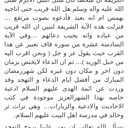
الله عليه واله وسلم هل الله قريب حتى اناجيه
بهمس ام انه بعيد فأدعوه بصوت مرتفع …
فنزلت هذه الآية الشريفة لتبين ان الله قريب
من عباده وانه يجيب دعائهم …وفي الآية
السادسة عشرة من سوره قاف تعبير عن هذا
القرب حيث يقول عز و جل ( ونحن اقرب اليه
من حبل الوريد )… ثم ان الدعاء لايختص بزمان
دون اخر و مكان دون غيره لكن شهررمضان
المبارك من أفضل ايام الدعاء و التهجد وقد
وردت عن ائمة الهدى عليهم السلام ادعية
خاصه بهذا الشهرالعزيز موجودة في كتب
الاحاديث والادعية والزيارات… وهي تراث ثر
وخالد في مدرسة اهل البيت عليهم السلام.
نسأل الله تعالى ان يمن علينا بروح التهجد