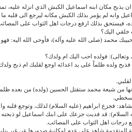
 ان يذبح مكان ابنه اسماعيل الكبش الذي انزله عليه، تم
عيل وانه لم يؤمر بذلك الكبش مكانه ليرجع الى قلبه ما 
ببده، فيستحق بذلك ارفع درجات اهل الثواب على المصائب
ب خلقي اليك؟
بيبك محمد (صلى الله عليه وآله)، فأوحى الله اليه: فهو
وتعالى): فولده احب اليك ام ولدك؟
 فذبح ولده ظلماً على يد اعدائه اوجع لقلبك ام ذبح ولدك
لقلبي.
انها من شيعة محمد ستقتل الحسين (ولده) من بعده ظلماً
 سخطي.
لشاهد: فجزع ابراهيم (عليه السلام) لذلك، وتوجع قلبه وا
ه السلام): قد فديت جزعك على ابنك اسماعيل لو ذبحته 
 درجات اهل الثواب على المصائب.
اية المتقدمة شاهد على عدم امكانية صدورها عن غير ينابي