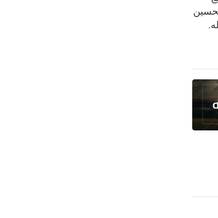
الحسين
ه.