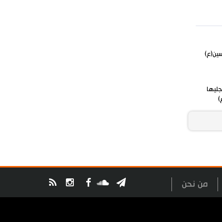
سين(ع)
جليها
)
من نحن