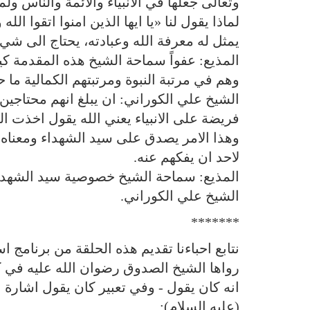
وتعالى جعلها في الانبياء والائمة والناس ول
لماذا يقول لنا «يا ايها الذين امنوا اتقوا ال
يمثل له معرفة الله وعبادته، يحتاج الى شي
المذيع: عفواً سماحة الشيخ هذه المقدمة كي
وهم في مرتبة النبوة ومرتبتهم الكمالية ما 
الشيخ علي الكوراني: ان يبلغ انهم محتاجين و
فريضة على الانبياء يعني الله يقول اخذت الم
وهذا الامر يصدق على سيد الشهداء ومعناه ا
لاحد ان يفكهم عنه.
المذيع: سماحة الشيخ خصوصية سيد الشهداء 
الشيخ علي الكوراني.
*******
نتابع احباءنا تقديم هذه الحلقة من برنامج اس
رواها الشيخ الصدوق رضوان الله عليه في كتا
انه كان يقول - وفي تعبير كان يقول اشارة ال
(عليه السلام):