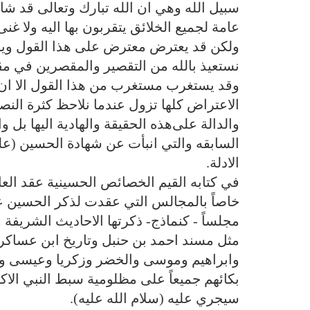
سبيل الله وهي ان الله تبارك وتعالى قد شا
عامة لجميع الخلائق يتقربون بها اليه ولا غنى
ولكن قد يعترض معترض على هذا القول ويرى ف
نستعيذ بالله من التقصير والمقصرين في م
وقد يستغرب مستغرب من هذا القول الا ان ل
الاعتراض كلها تزول عندما نلاحظ كثرة ال
والدالة على‌هذه الحقيقة والهادية اليها بل
السابقه والتي انبأت عن شهادة الحسين (علي
الادلة.
في كتابه القيم الخصائص الحسينية عقد العال
خاصاً بالمجالس التي عقدت لذكر الحسين عل
مجلساً - كنماذج- ذكرتها الاحاديث الشريفة و
مثل مسند احمد بن حنبل وتاريخ ابن عساكر و
وابراهيم وموسى والخضر وزكريا وعيسى وحوار
بكائهم جميعاً على مظلومية سبط النبي الاكر
سيجري عليه (سلام الله عليه).