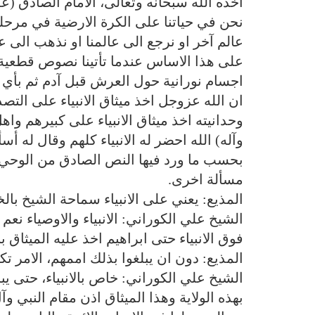
اخذه الله سبحانه وتعالى، الامام الصادق (
نحن في حياتنا على الكرة الارضية في مرحلة
عالم آخر او نرجع الى عالمنا او نذهب الى ع
على هذا الاساس عندما تأتينا نصوص قطعية ص
اجسام نورانية حول العرش قبل آدم ثم بأ
ان الله عزوجل اخذ ميثاق الانبياء على التص
وحدانيته اخذ ميثاق الانبياء على كبيرهم واه
وآله) الله احضر له الانبياء كلهم وقال له أ
بحسب ما ورد فيها النص الصادق من الوحي، ا
مسألة اخرى.
المذيع: يعني على الانبياء سماحة الشيخ ب
الشيخ علي الكوراني: الانبياء والاوصياء نع
فوق الانبياء حتى ابراهيم اخذ عليه الميثاق ب
المذيع: دون ان يبلغوا بذلك اممهم، الامر 
الشيخ علي الكوراني: خاص بالانبياء، حتى 
بهذه الولاية وهذا الميثاق اذن مقام النبي وآل