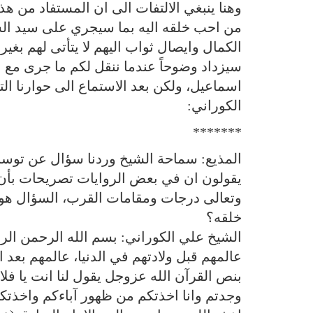
وهنا ينبغي الالتفات الى ان المستفاد من هذه
من احب خلقه اليه بما سيجري على سيد الشه
الكمال وايصال ثواب اليهم لا يتأتى لهم بغي
سيزداد وضوحاً عندما ننقل لكم ما جرى مع ابر
اسماعيل، ولكن بعد الاستماع الى حوارنا ا
الكوراني:
*******
المذيع: سماحة الشيخ وردنا سؤال عن توسلات 
يقولون ان في بعض الروايات تصريحات بأن ب
وتعالى درجات ومقامات القرب، السؤال هو عن
خلقه؟
الشيخ علي الكوراني: بسم الله الرحمن الرح
عالمهم قبل ولادتهم في الدنيا، عالمهم بعد ا
بنص القرآن الله عزوجل يقول لنا انت يا فل
وجدتم وانا اخذتكم من ظهور آباءكم واخذتك