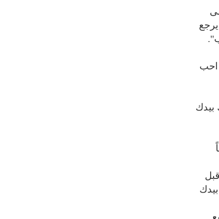
نى
يرجع
".
 احب
 بيدك
قبل
بيدك
ع