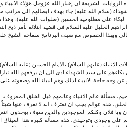
 الروايات الشريفة ان إخبار الله عزوجل هؤلاء الانبياء و
داء (سلام الله عليه) جاء بهدف ايصالهم الى مراتب م
ر البكاء على مظلومية الحسين (صلوات الله عليه)، وهذا م
اهيم الخليل عليه السلام في قضية ابتلائه بأمر ذبح ابنه
لتالي وبهذا الخصوص مع ضيف البرنامج سماحة الشيخ عل
الانبياء (عليهم السلام) بالامام الحسين (عليه السلام)
كاءهم على سيد الشهداء ادى الى ان يرفعهم الله تبار
 وجه حاجة الانبياء لذلك وهم انبياء الله وصفوته على
يم، مسألة عالم الانبياء وعالمهم قبل الخلق المعروف،
لخلق، هذه عوالم يجب ان نعترف انه لا نعرف عنها شيئاً مث
ان ويا فلان وكلكم الموجودين والذين سوف يوجدون انتم
م على وجودي وتوحيدي، هذه مسألة كبيرة هذا الميثاق ا