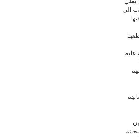
 يعني
طهران وعموم إيران+ صور وفيديوهات
هب الى
يها
طعية
 عليه
هم
ابهم
ون
بحانه