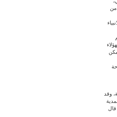
،
 من
بياء
ؤلاء
مكن
حة
ة، وقد
مدية
 قال