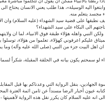
ماذا ربطنا بالانبياء ممكن ان يقول ان تتكلموا مباشرة معي
له وابتغوا اليه الوسيلة»، هذا طلب يعني الانسان يحتاج الى
ء مجسد يتعلم منه.
ف نطبقها على قضية سيد الشهداء (عليه السلام) وان الان
حاجتهم الى البكاء على سيد الشهداء؟
لكن النبي واهله هؤلاء طبقة فوق الانبياء، لما ان ولايتهم
يثاق عليكم اعرفوني كهؤلاء، تعلموا من هؤلاء، توسلوا به
ن اهل البيت جزء من النبي (صلى الله عليه وآله) وما ي
لو سمحتم يكون بيانه في الحلقة المقبلة، شكراً لسما
وة‌ الجهادين، بنقل الرواية التي وعدناكم بها قبل المقابل
به عيون أخبار الرضا مسنداً عن ثامن ائمة‌ العترة المح
ى انه عليه السلام كان يكرر نقل هذه الرواية لأهميتها -