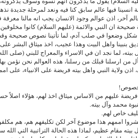
عليه السلام) يقول ما يذكرون انهم نسوه وسوف يذكرونه،
 انسينا فيها عالم سابق كنا فيه ونعد لمرحلة جديدة نذ
الم آخر، اذن عوالم وجود الانسان يجب انه مالنا معرفة ف
حيحة ان النبي والائمة (عليهم السلام) كانوا مخلوقين
ي شكل وضعوا في صلب آدم، لما تأتينا نصوص صحيحة وق
ديق بنبينا واهل البيت وهذا عجيب، اخذ ميثاق البشر على
ل بيته، لما نجد ان في الاسراء والمعراج للبني (صلى الله
سأل من ارسلنا قبلك من رسلنا، هذه العوالم نحن نؤمن بها
ذن ولاية النبي واهل بيته فريضة على الانبياء، على امم
الخصوص!
م فريضة عليهم من الاساس ميثاق اخذ لهم، هؤلاء اصلاً حس
نبوة محمد وآل بيته.
تكليف خاص لهم.
يبشروا اممهم هذا موضوع آخر لكن تكليفهم هم، هم مكلف
 بيته مقام عظيم، لماذا هذه الحالة التراتبية التي الله س