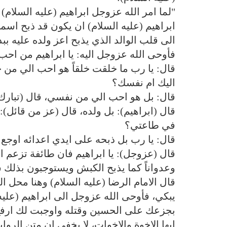
"لما امر الله عزوجل ابراهيم (عليه السلام)
ابراهيم (عليه السلام) ان يكون قد ذبح اسما
الى قلب الوالد الذي يذبح اعز ولده عليه 
فأوحى الله عزوجل اليه: يا ابراهيم من اح
قال: يا رب ما خلقت خلقاً هو احب الي من ح
اليك ام نفسك؟
قال: بل هو احب الي من نفسي، قال (تبارك 
قال (ابراهيم): بل ولده، قال (عز من قائل):
في طاعتي؟
قال: يا رب بل ذبحه على ايدي اعدائه اوجع 
قال (عزوجل): يا ابراهيم فان طائفة‌ تزعم 
وعدواناً كما يذبح الكبش ويستوجبون بذلك
قال الامام الرضا (عليه السلام) وهنا محل ا
يبكي، فأوحى الله عزوجل الى ابراهيم (علي
بجزعك على الحسين وقتله واوجبت لك ارفع
ايها الاخوة والاخوات، لا يخفى ان متن الرو