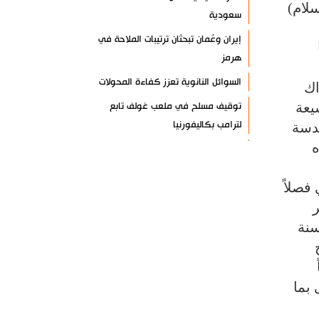
سلام)
سعودية
إيران وعُمان تبحثان ترتيبات الملاحة في
هرمز
السوائل النانوية تعزز كفاءة المحولات
اك
يعة
توقيف مسلح في ملعب غولف تابع
لترامب بكاليفورنيا
قدسة
ه
البرازيل تخفّض علاقاتها مع الأرجنتين
وتندد بتصعيد أميركي
فصلاً
علي السيد: صمت الحكومة يضعف موقف
ر
لبنان
سنة
انخفاض حاد في مخزون الصواريخ
الأمريكية
العراق يعلن نجاح خطة زيارة الأربعين
 بما
رضائي: إيران جاهزة للدفاع عن سيادتها