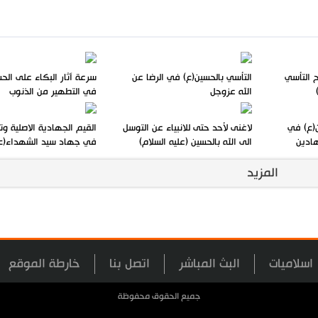
ح التأسي
التأسي بالحسين(ع) في الرضا عن
سرعة آثار البكاء على الح
الله عزوجل
في التطهير من الذنوب
(ع) في
لاغنى لأحد حتى للانبياء عن التوسل
القيم الجهادية الاصلية وت
هادين
الى الله بالحسين (عليه السلام)
في جهاد سيد الشهداء(ع
المزيد
اسلاميات
البث المباشر
اتصل بنا
خارطة الموقع
جميع الحقوق محفوظة