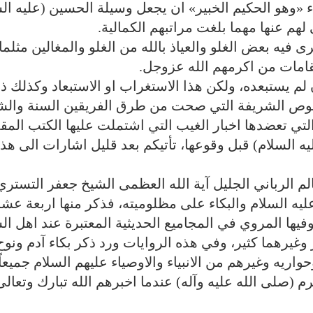
ء «وهو الحكيم الخبير» ان يجعل وسيلة الحسين (عليه ال
 لهم عنها مهما بلغت مراتبهم الكمالية.
يه بعض الغلو والعياذ بالله من الغلو والمغالين مثلما
قامات من اكرمهم الله عزوجل.
م يستبعده، ولكن هذا الاستغراب او الاستبعاد وكذلك ذ
نصوص الشريفة التي صحت من طرق الفريقين السنة والش
 والتي تعضدها اخبار الغيب التي اشتملت عليها الكتب الم
ه السلام) قبل وقوعها، تأتيكم بعد قليل اشارات الى هذ
م الرباني الجليل آية الله العظمى الشيخ جعفر التستري 
يه السلام والبكاء على مظلوميته، فذكر منها اربعة عش
فيها المروي في المجاميع الحديثية المعتبرة‌ عند اهل ال
غيرهما كثير، وفي هذه الروايات ورد ذكر بكاء آدم ونوح
يه وغيرهم من الانبياء والاوصياء عليهم السلام جميعاً
م (صلى الله عليه وآله) عندما اخبرهم الله تبارك وتعالى