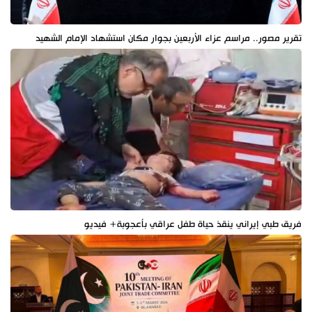
تقرير مصور.. مراسم عزاء الأربعين بجوار مكان استشهاد الإمام الشهيد
فريق طبي إيراني ينقذ حياة طفل عراقي بأعجوبة+ فيديو