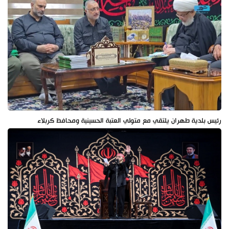
رئيس بلدية طهران يلتقي مع متولي العتبة الحسينية ومحافظ كربلاء