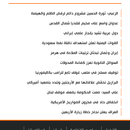
الزعبي: ثورة الحسين مشروع دائم لرفض الظلم والهيمنة
عدوان واسع على مخيم قلنديا شمال القدس
دول عربية تشيد بإنجاز علمي إيراني
القوات اليمنية تعلن استهداف ناقلة نفط سعودية
إيران وعُمان تبحثان ترتيبات الملاحة في هرمز
السوائل النانوية تعزز كفاءة المحولات
توقيف مسلح في ملعب غولف تابع لترامب بكاليفورنيا
البرازيل تخفّض علاقاتها مع الأرجنتين وتندد بتصعيد أميركي
علي السيد: صمت الحكومة يضعف موقف لبنان
انخفاض حاد في مخزون الصواريخ الأمريكية
العراق يعلن نجاح خطة زيارة الأربعين
رضائي: إيران جاهزة للدفاع عن سيادتها