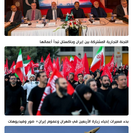
اللجنة التجارية المشتركة بين إيران وباكستان تبدأ أعمالها
بدء مسيرات إحياء زيارة الأربعين في طهران وعموم إيران+ صور وفيديوهات