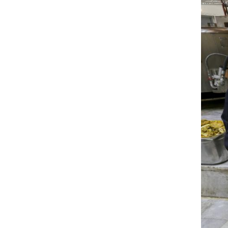
الاصطناعي
الزعبي: ثورة الحسين مشروع دائم لرفض
الظلم والهيمنة
عدوان واسع على مخيم قلنديا شمال
القدس
دول عربية تشيد بإنجاز علمي إيراني
القوات اليمنية تعلن استهداف ناقلة نفط
سعودية
إيران وعُمان تبحثان ترتيبات الملاحة في
هرمز
السوائل النانوية تعزز كفاءة المحولات
توقيف مسلح في ملعب غولف تابع
لترامب بكاليفورنيا
البرازيل تخفّض علاقاتها مع الأرجنتين
وتندد بتصعيد أميركي