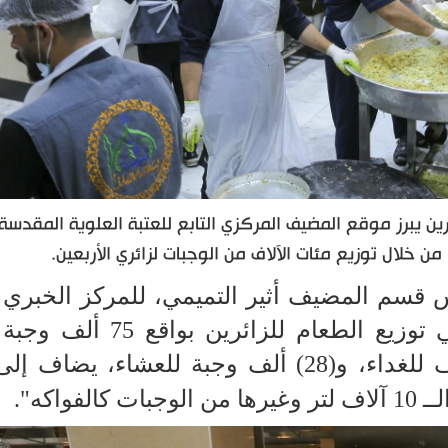
ين يبرز موقع المضيف المركزي التابع للعتبة العلوية المقدسة
 خلال توزيع مئات الآلاف من الوجبات لزائري الأربعين.
قسم المضيف أثير التميمي، للمركز الخبري قائ
يُعد موقع المضيف المنفذ الأكبر في توزيع الطعام للزائري
بمعدل (16) ألف للفطور، و(32) ألف للغداء، و(28) ألف وجبة للعشاء، ي
كالفواكه".