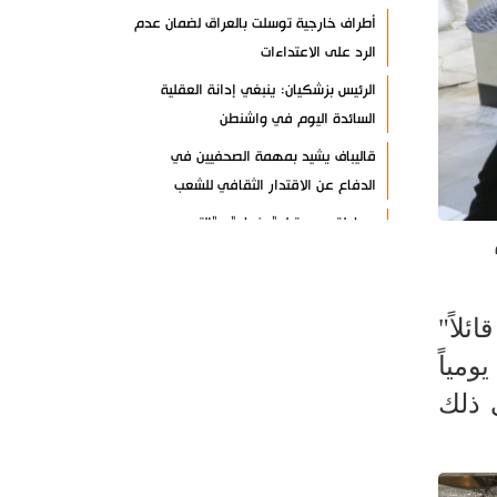
أطراف خارجية توسلت بالعراق لضمان عدم
الرد على الاعتداءات
الرئيس بزشكيان: ينبغي إدانة العقلية
السائدة اليوم في واشنطن
قاليباف يشيد بمهمة الصحفيين في
الدفاع عن الاقتدار الثقافي للشعب
معادلة جديدة لـ "صنعاء".. "التصعيد
بالتصعيد"+ فيديو
حرس الثورة: واشنطن وتل أبيب فشلتا في
تحقيق مؤامراتهما ضد إيران
لاً"
أنصار الله: لا أمان للقوات السعودية
ن بواقع 75 ألف وجبة يومياً
ومرتزقتها على الأراضي اليمنية
ضاف إلى ذلك
الرئيس بزشكيان: لن نخضع للضغوط
والترهيب
تألق إيراني في الأولمبياد العالمي للذكاء