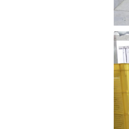
علي السيد: صمت الحكومة يضعف موقف
لبنان