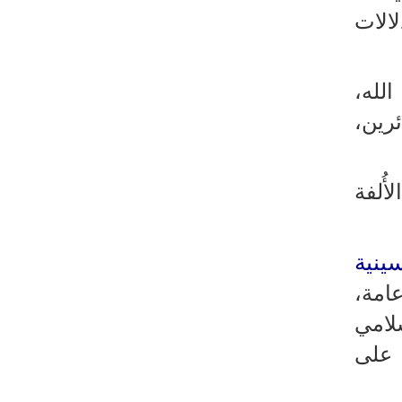
رئيس بلدية طهران يلتقي مع متولي
الات
العتبة الحسينية ومحافظ كربلاء
تقرير مصور.. مراسم عزاء الأربعين بجوار
مكان استشهاد الإمام الشهيد
لله،
فريق طبي إيراني ينقذ حياة طفل عراقي
ئرين،
بأعجوبة+ فيديو
الشيخ قاسم: المقاومة مستمرة ما دام
أُلفة
الاحتلال موجودا
حمادة: إيران تشكل لاعبا رئيسا على
خارطة العالم
ينية
حشود مليونية تواصل مراسيم الزيارة
امة،
الأربعينية في كربلاء
سلامي
اللجنة التجارية المشتركة بين إيران
 على
وباكستان تبدأ أعمالها
بدء مسيرات إحياء زيارة الأربعين في