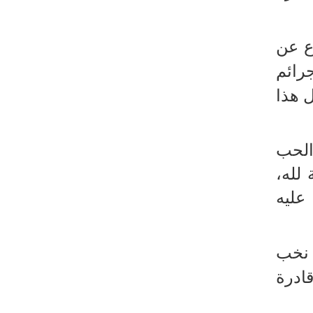
ع عن
ائم
 هذا
الحب
لله،
عليه
نخب
ادرة