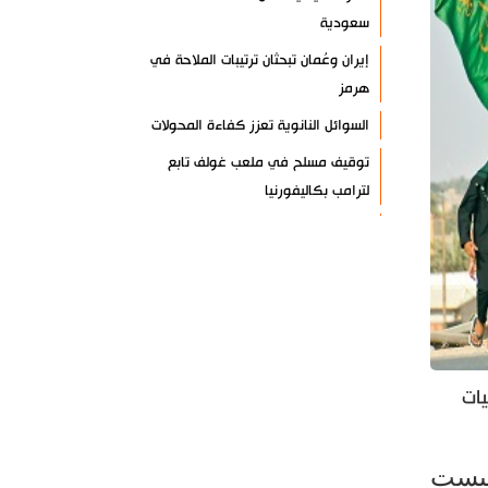
سعودية
إيران وعُمان تبحثان ترتيبات الملاحة في
هرمز
السوائل النانوية تعزز كفاءة المحولات
توقيف مسلح في ملعب غولف تابع
لترامب بكاليفورنيا
البرازيل تخفّض علاقاتها مع الأرجنتين
وتندد بتصعيد أميركي
علي السيد: صمت الحكومة يضعف موقف
لبنان
انخفاض حاد في مخزون الصواريخ
الأمريكية
يات
العراق يعلن نجاح خطة زيارة الأربعين
رضائي: إيران جاهزة للدفاع عن سيادتها
ليست