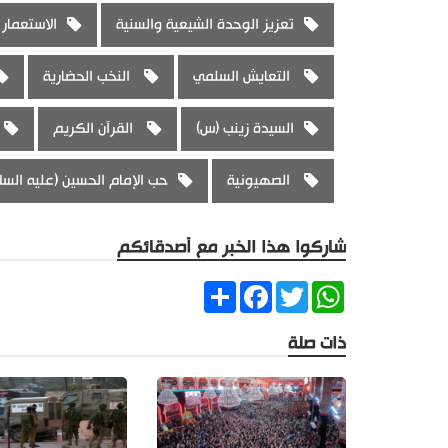
تعزيز الوحدة الشيعية والسنية
الاستعمار 
التعايش السلمي
النخب الحضارية
السيدة زينب (س)
القرآن الكريم
الصهيونية
حب الإمام الحسين (عليه السل
شاركوا هذا الخبر مع أصدقائكم
Share
Facebook
Twitter
WhatsApp
ذات صلة