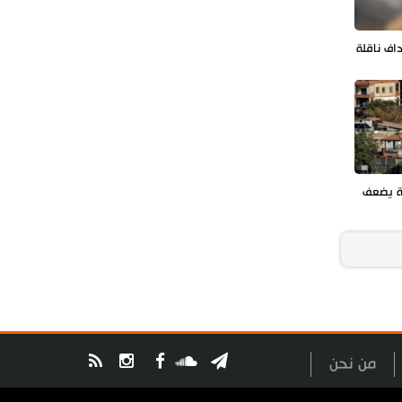
داف ناقلة
ة يضعف
من نحن