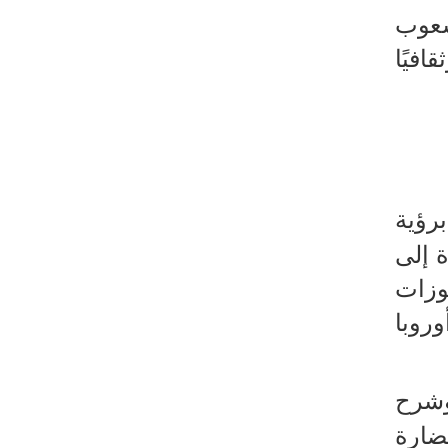
طهران وعموم إيران+ صور وفيديوهات
شعوب
افيًا
رؤية
 إلى
وزات
وروبا
وشرح
ارة