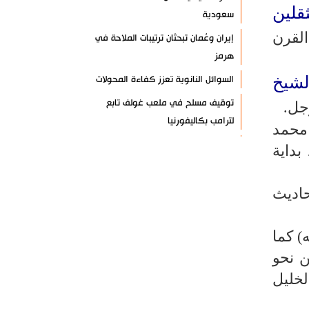
قلين
سعودية
لقرن
إيران وعُمان تبحثان ترتيبات الملاحة في
هرمز
لشيخ
السوائل النانوية تعزز كفاءة المحولات
توقيف مسلح في ملعب غولف تابع
جل.
لترامب بكاليفورنيا
 محمد
البرازيل تخفّض علاقاتها مع الأرجنتين
نذ بداية
وتندد بتصعيد أميركي
علي السيد: صمت الحكومة يضعف موقف
حاديث
لبنان
انخفاض حاد في مخزون الصواريخ
) كما
الأمريكية
ن نحو
العراق يعلن نجاح خطة زيارة الأربعين
لخليل
رضائي: إيران جاهزة للدفاع عن سيادتها