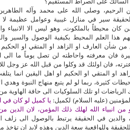
لسالك على الصراط المستقيم؟
ن الرحيم، وصلى الله على محمد وآله الطاهرين
الحقيقة سير في منازل غيبية وعوامل عظيمة لا
من كان محيطاً بالملكوت، وهو ليس الا الانبياء و
هم هذا العلم المحيط بكيفية الوصول والسير وا
 من شأن العارف او الزاهد او المتقي او الحكيم 
يرة فان معرفته واحاطته لن تصل يوماً ما الى 
ء وعترته، فان اولئك قد وكلوا من قبل الله عز وجل لل
اهد او المتقي او الحكيم او اهل اليقين انما يتلف
ت كثيرة، ربما لو لم يتبع منهاج النبوة وهدي ال
لك الرياضات او تلك السلوكيات الى حافة الهاوية م
لمؤمنين (عليه السلام) لكميل:
يا كميل لو كان في 
ن انبياء الله لهلك ذلك المؤمن، لان الدين من 
 والدين في الحقيقة يرتبط بالوصول الى زلف ا
للحقيقة وللواقعية سعة الدين وهذه لابد ان تؤخذ من