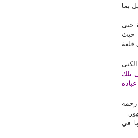
رئيس بلدية طهران يلتقي مع متولي
ل بما
العتبة الحسينية ومحافظ كربلاء
تقرير مصور.. مراسم عزاء الأربعين بجوار
 حتى
مكان استشهاد الإمام الشهيد
للهجرة في دمشق حيث
فريق طبي إيراني ينقذ حياة طفل عراقي
 قلعة
بأعجوبة+ فيديو
الشيخ قاسم: المقاومة مستمرة ما دام
لكنى
الاحتلال موجودا
 تلك
حمادة: إيران تشكل لاعبا رئيسا على
عباده
خارطة العالم
حشود مليونية تواصل مراسيم الزيارة
رحمه
الأربعينية في كربلاء
ور.
اللجنة التجارية المشتركة بين إيران
ها في
وباكستان تبدأ أعمالها
بدء مسيرات إحياء زيارة الأربعين في