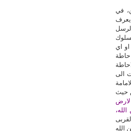
، في
 يعرف
الرسل
لسلوك
او اي
احاطة
احاطة
ت الى
امامة
ن حيث
الارض
الله،
لقربى
 الله