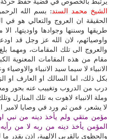
يرتبط بالخصوص في قضية حفظ حركة ا
الشيخ محمد السند
: بسم الله الرحم
الحقيقة ان العروج والتعالي هو في 
طريقها وسننها وجوادها واوديتها، الا 
واوصيائهم، لان الله عز وجل قد اودع
والعروج الى تلك المقامات، ومهما بلغ
مقام من هذه المقامات المعنوية الكب
الانبياء لا سيما سيد الانبياء والاوصيا
بكل ذلك، اما السالك او العارف او الز
درب من الدروب وتغييب عنه بحور ومحيطا
وملة الانبياء لاهوت به تلك المنازل وت
لا يشعر، فمن ثم ورد في وصايا لامير ا
مؤمن متقي ولم يأخذ دينه من نبي او م
المؤمن يأخذ دينه من ربه لا من رأيه
،
والحظوى بالقربى الالهية، اذن بقدر ما 