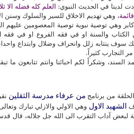
دت لدينا في الحديث النبوي:
العلم كله فضله الا ثل
ائمة
، وهي تهديم الاخلاق للسير والسلوك وسنن الان
كابر وهي توصية نبوية توصية المعصومين عليهم ال
الكتاب والسنة او في فقه الفروع او في فقه ا
ذلك سوف ينتابه زلل وانحراف وضلال وابتداع واحد
 التجارب كثيراً.
السند، وشكراً لكم احبائنا وانتم تتابعون ما تب
من عرفاء مدرسة الثقلين
الحلقة من برنامج
نقر
الشهيد الاول
رف
وهي الاولي والازلي تبارك وتعالى
 لبعض آداب التقرب الى الله جل جلاله، قال قدس