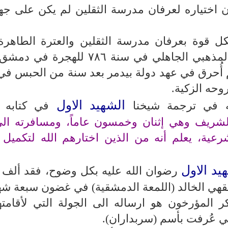
 اختياره لعرفان مدرسة الثقلين لم يكن على جه
ل قوة بعرفان مدرسة الثقلين والعترة الطاهرة
استشهد مظلوماً بفتوى ائمة التعصب المذهبي الجاهلي في سنة ۷۸٦ 
م أُحرق في عهد دولة بيدمر بعد سنة من الحبس في
وحه الزكية.
الشهيد الاول
ه في ترجمة شيخنا
في كتابه ا
شريف وهي إثنان وخمسون عاماً، ومسافرته الى
شرعية، يعلم أنه من الذين اختارهم الله لتكميل 
يد الاول
رضوان الله عليه بكل وضوح، فقد ألف 
فقهي الخالد (اللمعة الدمشقية) في غضون سبعة شه
ر المؤرخون هو ارساله الى الجولة التي لأقامت
تي عُرفت بأسم (سربداران).