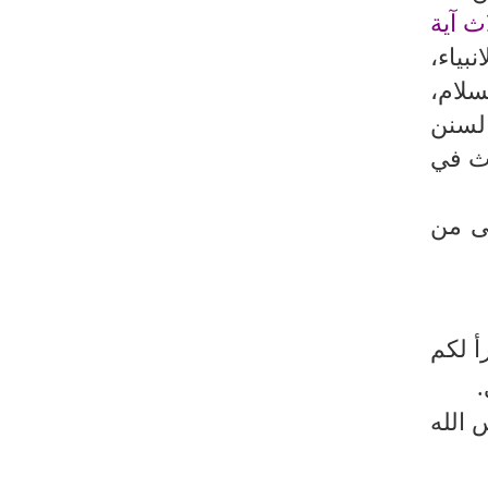
اث آية
بياء،
سلام،
لسنن
اث في
قى من
أ لكم
.
 الله