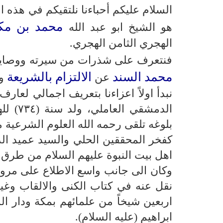
السلام عليكم أحباءنا نلتقيكم في هذه
محمد بن مك
هو الشيخ ابو عبد الله
الهجري الثامن الهجري.
فنتعرف على شذرات من سيرته ووصاياه 
محمد السند
الالتزام بالشريعة
عن
و
نبدأ اولاً اعزاءنا بتعريف اجمالي لعارف
الدمشق
بلوغه تلقى رحمه الله العلوم الشرعية من
كفخر المحققين الحلي والسيد عميد الدي
اهل بيت النبوة عليهم السلام من طرق 
وكان الى جانب واسع الاطلاع على مرويا
نقل عنه في كتاب الكنى والالقاب وغي
اربعين شيخاً من علمائهم بمكة ودار 
ابراهيم (عليه السلام).