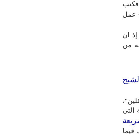
طهران وعموم إيران+ صور وفيديوهات
فكتب
ج عمل
إذ ان
ه من
لشيخ
لين"،
 التي
شريعة
 فيما