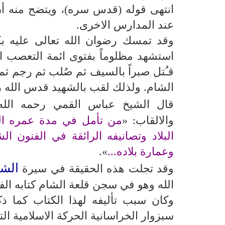
انتهى قوله (قدس سره)، ويتضح منه أن
عند المدارس الاخرى.
وقد تمسك رضوان الله تعالى عليه بك
قـُتل صبراً بالسيف ثم صُلب ثم رجم ث
الشام. ولذلك لقب بالشهيد قدس الله ر
قال الشيخ عباس القمي رحمه الل
والالقاب: «
من تأمل في مدة عمره ال
البلاد وتصانيفه الرائقة في الفنون ال
وعمارة بلاده...
».
الشه
وقد تجلت هذه الحقيقة في سيرة
الله وهو في سجن قلعة الشام كتابه ال
وكان سبب تأليفه لهذا الكتاب كما ذك
سبزوار الخراسانية الحركة الاسلامية ال