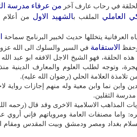
من عرفاء مدرسة الث
 الحلقة في رحاب عارف آخر
ي العاملي
الشهيد الاول
الملقب ب
من أعلام ا
ا
العرفانية يتخللها حديث لخبير البرنامج سماحة
الاستقامة
حفظ
في السير والسلوك الى الله عزو
 هذه الحلقة، فهو الشيخ الاجل الافقه ابو عبد الله
ي العاملي، ولد سنة (۷۳٤) للهجرة، وتوجه لطلب العلوم والمعارف الدينية م
 تلامذة العلامة الحلي (رضوان الله عليه).
ن وابن نما وابن معية وله منهم إجازات رواية لا
مدرسة الثقلين.
ت المذاهب الاسلامية الاخرى وقد قال (رحمه الله
ره: واما مصنفات العامة ومروياتهم فإني أروي ع
السلام بغداد ومصر ودمشق وبيت المقدس ومقام ا