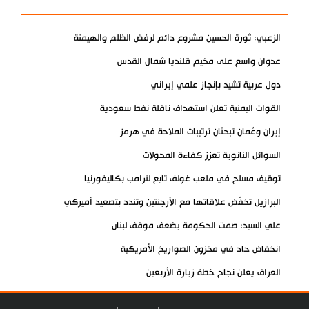
الزعبي: ثورة الحسين مشروع دائم لرفض الظلم والهيمنة
عدوان واسع على مخيم قلنديا شمال القدس
دول عربية تشيد بإنجاز علمي إيراني
القوات اليمنية تعلن استهداف ناقلة نفط سعودية
إيران وعُمان تبحثان ترتيبات الملاحة في هرمز
السوائل النانوية تعزز كفاءة المحولات
توقيف مسلح في ملعب غولف تابع لترامب بكاليفورنيا
البرازيل تخفّض علاقاتها مع الأرجنتين وتندد بتصعيد أميركي
علي السيد: صمت الحكومة يضعف موقف لبنان
انخفاض حاد في مخزون الصواريخ الأمريكية
العراق يعلن نجاح خطة زيارة الأربعين
رضائي: إيران جاهزة للدفاع عن سيادتها