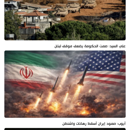
علي السيد: صمت الحكومة يضعف موقف لبنان
أيوب: صمود إيران أسقط رهانات واشنطن