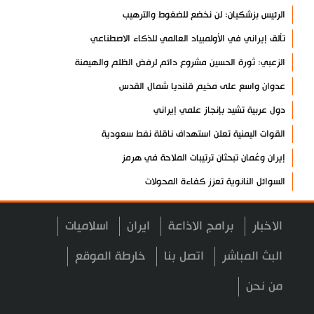
الرئيس بزشكيان: لن نخضع للضغوط والترهيب
تألق إيراني في الأولمبياد العالمي للذكاء الاصطناعي
الزعبي: ثورة الحسين مشروع دائم لرفض الظلم والهيمنة
عدوان واسع على مخيم قلنديا شمال القدس
دول عربية تشيد بإنجاز علمي إيراني
القوات اليمنية تعلن استهداف ناقلة نفط سعودية
إيران وعُمان تبحثان ترتيبات الملاحة في هرمز
السوائل النانوية تعزز كفاءة المحولات
توقيف مسلح في ملعب غولف تابع لترامب بكاليفورنيا
الاخبار
برامج الاذاعة
ايران
اسلاميات
البرازيل تخفّض علاقاتها مع الأرجنتين وتندد بتصعيد أميركي
علي السيد: صمت الحكومة يضعف موقف لبنان
البث المباشر
اتصل بنا
خارطة الموقع
انخفاض حاد في مخزون الصواريخ الأمريكية
من نحن
العراق يعلن نجاح خطة زيارة الأربعين