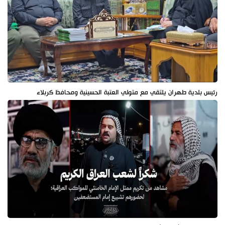
رئيس بلدية طهران يلتقي مع متولي العتبة الحسينية ومحافظ كربلاء