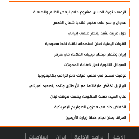
الزعبي: ثورة الحسين مشروع دائم لرفض الظلم والهيمنة
عدوان واسع على مخيم قلنديا شمال القدس
دول عربية تشيد بإنجاز علمي إيراني
القوات اليمنية تعلن استهداف ناقلة نفط سعودية
إيران وعُمان تبحثان ترتيبات الملاحة في هرمز
السوائل النانوية تعزز كفاءة المحولات
توقيف مسلح في ملعب غولف تابع لترامب بكاليفورنيا
البرازيل تخفّض علاقاتها مع الأرجنتين وتندد بتصعيد أميركي
علي السيد: صمت الحكومة يضعف موقف لبنان
انخفاض حاد في مخزون الصواريخ الأمريكية
العراق يعلن نجاح خطة زيارة الأربعين
رضائي: إيران جاهزة للدفاع عن سيادتها
الاخبار
برامج الاذاعة
ايران
اسلاميات
رئيس بلدية طهران يلتقي مع متولي العتبة الحسينية ومحافظ كربلاء