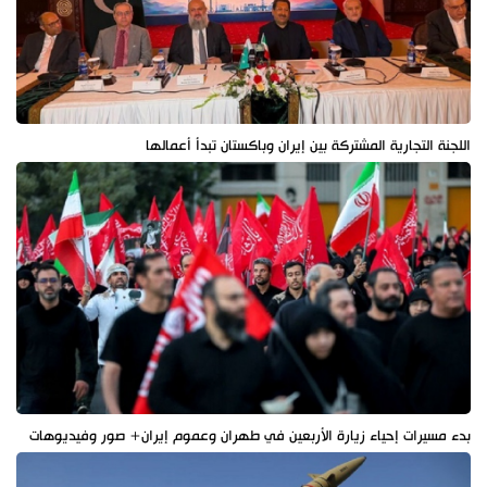
اللجنة التجارية المشتركة بين إيران وباكستان تبدأ أعمالها
بدء مسيرات إحياء زيارة الأربعين في طهران وعموم إيران+ صور وفيديوهات