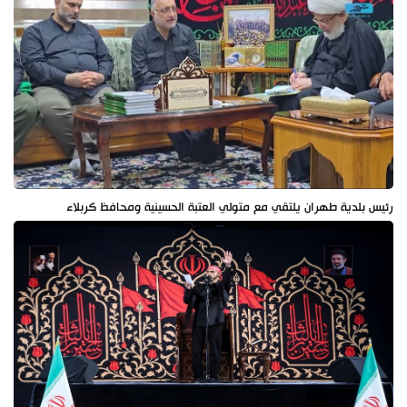
رئيس بلدية طهران يلتقي مع متولي العتبة الحسينية ومحافظ كربلاء