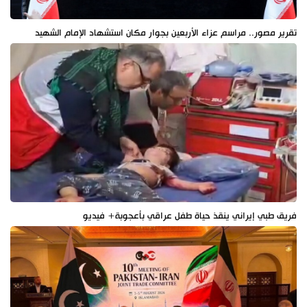
تقرير مصور.. مراسم عزاء الأربعين بجوار مكان استشهاد الإمام الشهيد
فريق طبي إيراني ينقذ حياة طفل عراقي بأعجوبة+ فيديو