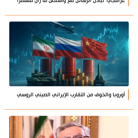
عراقجي: تبادل الرسائل مع واشنطن ما زال مستمرا
أوروبا والخوف من التقارب الإيراني الصيني الروسي