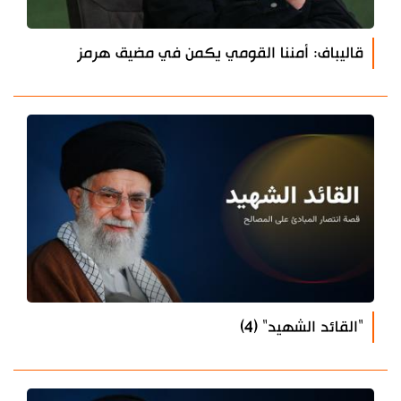
قاليباف: أمننا القومي يكمن في مضيق هرمز
"القائد الشهيد" (4)