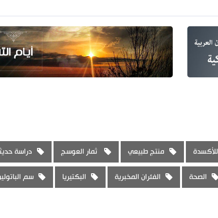
للأكسدة
منتج طبيعي
ثمار العوسج
دراسة حديث
الصحة
الفئران المخبرية
البكتيريا
سم الباتولين