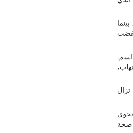
رئيس بلدية طهران يلتقي مع متولي
العتبة الحسينية ومحافظ كربلاء
تقرير مصور.. مراسم عزاء الأربعين بجوار
ينما
مكان استشهاد الإمام الشهيد
خفضت
فريق طبي إيراني ينقذ حياة طفل عراقي
بأعجوبة+ فيديو
لسم.
الشيخ قاسم: المقاومة مستمرة ما دام
الاحتلال موجودا
تهاب،
حمادة: إيران تشكل لاعبا رئيسا على
خارطة العالم
 تزال
حشود مليونية تواصل مراسيم الزيارة
الأربعينية في كربلاء
اللجنة التجارية المشتركة بين إيران
ف بـ Lycium barbarum، تحوي
وباكستان تبدأ أعمالها
 صحة
بدء مسيرات إحياء زيارة الأربعين في