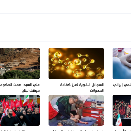
لمي إيراني
السوائل النانوية تعزز كفاءة
علي السيد: صمت الحكوم
المحولات
موقف لبنان