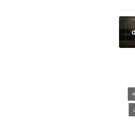
طهران وعموم إيران+ صور وفيديوهات
ة