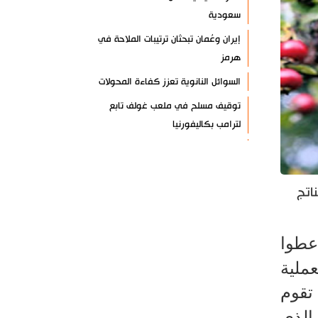
سعودية
إيران وعُمان تبحثان ترتيبات الملاحة في
هرمز
السوائل النانوية تعزز كفاءة المحولات
توقيف مسلح في ملعب غولف تابع
لترامب بكاليفورنيا
البرازيل تخفّض علاقاتها مع الأرجنتين
وتندد بتصعيد أميركي
 الناتج
علي السيد: صمت الحكومة يضعف موقف
لبنان
انخفاض حاد في مخزون الصواريخ
عطوا
الأمريكية
خضع لعملية
العراق يعلن نجاح خطة زيارة الأربعين
 تقوم
رضائي: إيران جاهزة للدفاع عن سيادتها
الذي