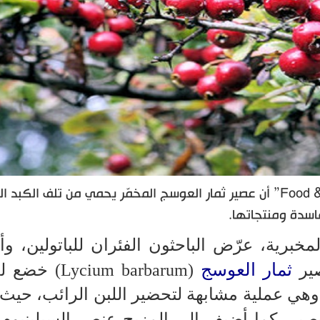
أظهرت دراسة حديثة نشرتها مجلة “Food & Function” أن عصير ثمار العوسج المخمّر يحمي من تلف الكبد
اسدة ومنتجاتها.
برية، عرّض الباحثون الفئران للباتولين، وأ
ثمار العوسج
ير
(Lycium barbarum) 
 وهي عملية مشابهة لتحضير اللبن الرائب، حيث
عصير، كما أضيف إلى المزيج عنصر السيلينيوم 