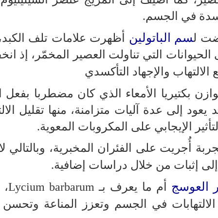
كسدة في الجسم.
سم الباتولين
ضت ل
أظهرت علامات تلف الكبد، ب
لحيوانات التي تناولت العصير المخمّر، إذ ان
الالتهاب والإجهاد التأكسدي
زن بكتيريا الأمعاء الذي كان مضطربا بفعل ا
د يعود إلى عدة آليات متزامنة، منها تقليل الال
تأثير الإيجابي على المكروبات المعوية.
ربة أُجريت على الفئران المخبرية، وبالتالي لا
إلى إثبات من خلال دراسات إضافية.
 العوسج
أم ما يعر
لالتهابات في الجسم وتعزز المناعة وتحسن