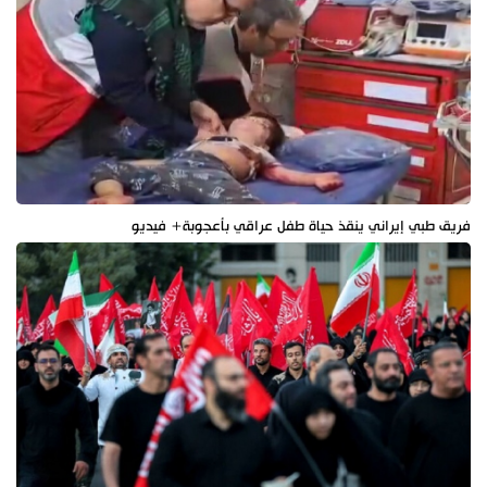
فريق طبي إيراني ينقذ حياة طفل عراقي بأعجوبة+ فيديو