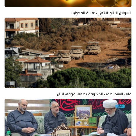
السوائل النانوية تعزز كفاءة المحولات
علي السيد: صمت الحكومة يضعف موقف لبنان