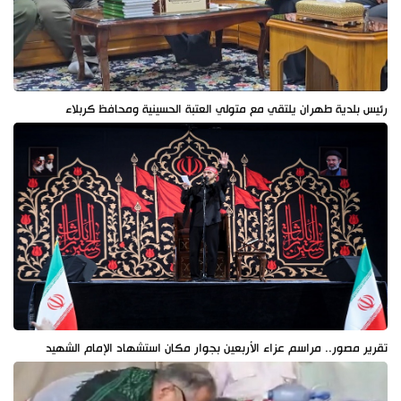
رئيس بلدية طهران يلتقي مع متولي العتبة الحسينية ومحافظ كربلاء
تقرير مصور.. مراسم عزاء الأربعين بجوار مكان استشهاد الإمام الشهيد