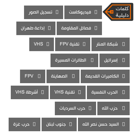
فيديوكاست
تسجيل الصور
فصائل المقاومة
إذاعة طهران
شبكة المنار
تقنية FPV
VHS
إسرائيل
الطائرات المسيرة
الكاميرات القديمة
الصهاينة
FPV
الحرب النفسية
تقنية VHS
أشرطة VHS
حزب الله
حرب السرديات
السيد حسن نصر الله
جنوب لبنان
حرب غزة