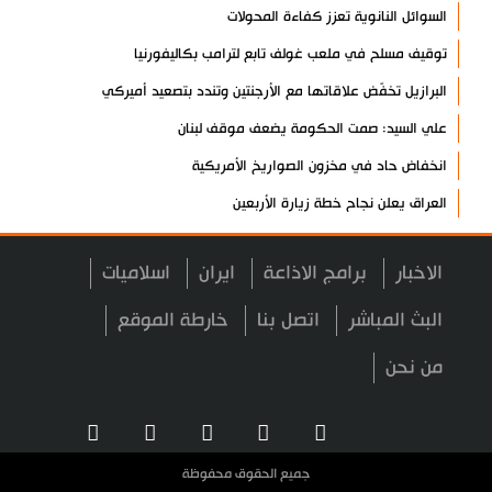
السوائل النانوية تعزز كفاءة المحولات
توقيف مسلح في ملعب غولف تابع لترامب بكاليفورنيا
البرازيل تخفّض علاقاتها مع الأرجنتين وتندد بتصعيد أميركي
علي السيد: صمت الحكومة يضعف موقف لبنان
انخفاض حاد في مخزون الصواريخ الأمريكية
العراق يعلن نجاح خطة زيارة الأربعين
رضائي: إيران جاهزة للدفاع عن سيادتها
الاخبار
برامج الاذاعة
ايران
اسلاميات
رئيس بلدية طهران يلتقي مع متولي العتبة الحسينية ومحافظ كربلاء
تقرير مصور.. مراسم عزاء الأربعين بجوار مكان استشهاد الإمام
البث المباشر
اتصل بنا
خارطة الموقع
الشهيد
من نحن
فريق طبي إيراني ينقذ حياة طفل عراقي بأعجوبة+ فيديو
الشيخ قاسم: المقاومة مستمرة ما دام الاحتلال موجودا
حمادة: إيران تشكل لاعبا رئيسا على خارطة العالم
جميع الحقوق محفوظة