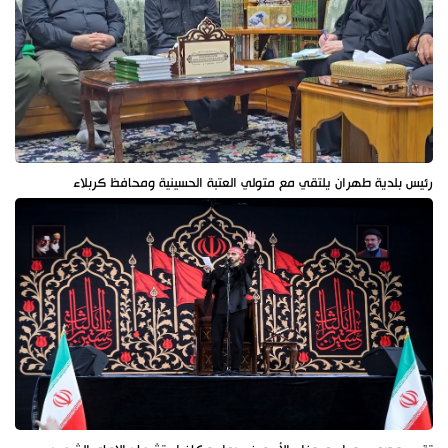
رئيس بلدية طهران يلتقي مع متولي العتبة الحسينية ومحافظ كربلاء