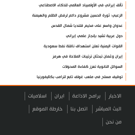
تألق إيراني في الأولمبياد العالمي للذكاء الاصطناعي
الزعبي: ثورة الحسين مشروع دائم لرفض الظلم والهيمنة
عدوان واسع على مخيم قلنديا شمال القدس
دول عربية تشيد بإنجاز علمي إيراني
القوات اليمنية تعلن استهداف ناقلة نفط سعودية
إيران وعُمان تبحثان ترتيبات الملاحة في هرمز
السوائل النانوية تعزز كفاءة المحولات
توقيف مسلح في ملعب غولف تابع لترامب بكاليفورنيا
البرازيل تخفّض علاقاتها مع الأرجنتين وتندد بتصعيد أميركي
الاخبار
برامج الاذاعة
ايران
اسلاميات
علي السيد: صمت الحكومة يضعف موقف لبنان
انخفاض حاد في مخزون الصواريخ الأمريكية
البث المباشر
اتصل بنا
خارطة الموقع
العراق يعلن نجاح خطة زيارة الأربعين
من نحن
رضائي: إيران جاهزة للدفاع عن سيادتها