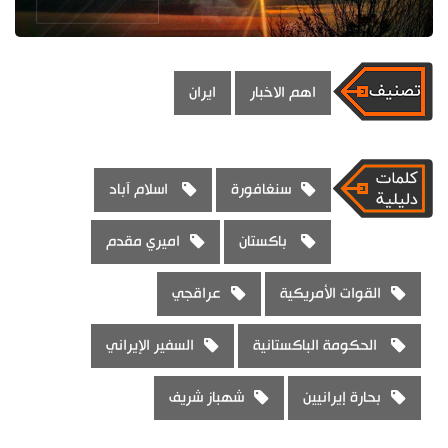
اهم الاخبار
ايران
سنغافورة
اسلام آباد
باكستان
اميري مقدم
القوات الأمريكية
عراقجي
الحكومة الباكستانية
السفير الإيراني
بحارة إيرانيين
شهباز شريف