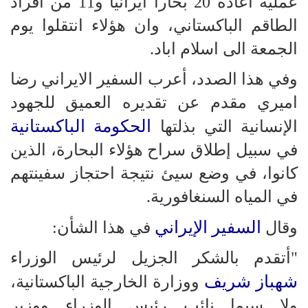
عملية اعادة 20 بحارا ايرانيا و11 من افراد
الطاقم الباكستاني، وان هؤلاء انتقلوا يوم
الجمعة الى اسلام اباد.
وفي هذا الصدد، أعرب السفير الايراني رضا
اميري مقدم عن تقديره العميق للجهود
الحكومة الباكستانية
الإنسانية التي بذلتها
في سبيل إطلاق سراح هؤلاء البحارة، الذين
كانوا، في وضع سيئ نتيجة احتجاز سفينتهم
في المياه السنغافورية.
السفير الإيراني
وقال
في هذا الشأن:
"أتقدم بالشكر الجزيل لرئيس الوزراء
شهباز شريف
ووزارة الخارجية الباكستانية،
ولا سيما نائب رئيس الوزراء ووزير