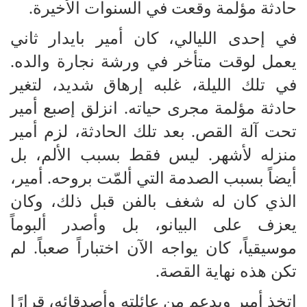
حادثة مؤلمة وقعت في السنوات الأخيرة.
في إحدى الليالي، كان أمير بايدار ثاني
يعمل لوقت متأخر في ورشة نجارة والده.
في تلك الليلة، غلبه إرهاق شديد، لتغير
حادثة مؤلمة مجرى حياته. انزلق إصبع أمير
تحت آلة القص. بعد تلك الحادثة، لزم أمير
منزله لأشهر. ليس فقط بسبب الألم، بل
أيضاً بسبب الصدمة التي ألمّت بروحه. أمير،
الذي كان له شغف بالفن قبل ذلك، وكان
يعزف على البيانو، بل وأصدر ألبوماً
موسيقياً، كان يواجه الآن اختباراً صعباً. لم
تكن هذه نهاية القصة.
اتخذ أمير وبدعم من عائلته وأصدقائه، قرارًا