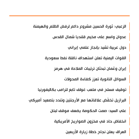
الأكثر مشاهدة
الزعبي: ثورة الحسين مشروع دائم لرفض الظلم والهيمنة
عدوان واسع على مخيم قلنديا شمال القدس
دول عربية تشيد بإنجاز علمي إيراني
القوات اليمنية تعلن استهداف ناقلة نفط سعودية
إيران وعُمان تبحثان ترتيبات الملاحة في هرمز
السوائل النانوية تعزز كفاءة المحولات
توقيف مسلح في ملعب غولف تابع لترامب بكاليفورنيا
البرازيل تخفّض علاقاتها مع الأرجنتين وتندد بتصعيد أميركي
علي السيد: صمت الحكومة يضعف موقف لبنان
انخفاض حاد في مخزون الصواريخ الأمريكية
العراق يعلن نجاح خطة زيارة الأربعين