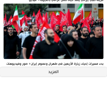
فريق طبي إيراني ينقذ حياة طفل عراقي بأعجوبة+ فيديو
بدء مسيرات إحياء زيارة الأربعين في طهران وعموم إيران+ صور وفيديوهات
المزيد
آخر الأخبار