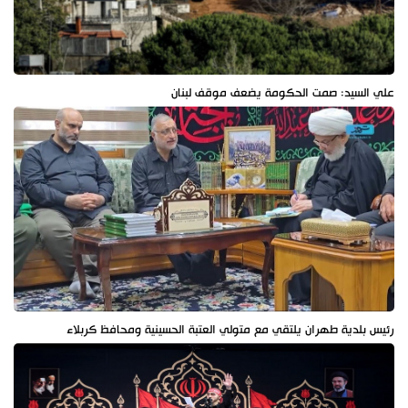
علي السيد: صمت الحكومة يضعف موقف لبنان
رئيس بلدية طهران يلتقي مع متولي العتبة الحسينية ومحافظ كربلاء