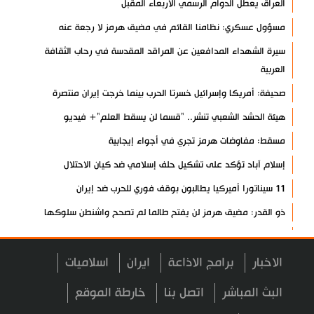
العراق يعطل الدوام الرسمي الأربعاء المقبل
مسؤول عسكري: نظامنا القائم في مضيق هرمز لا رجعة عنه
سيرة الشهداء المدافعين عن المراقد المقدسة في رحاب الثقافة
العربية
صحيفة: أمريكا وإسرائيل خسرتا الحرب بينما خرجت إيران منتصرة
هيئة الحشد الشعبي تنشر.. "قسما لن يسقط العلم"+ فيديو
مسقط: مفاوضات هرمز تجري في أجواء إيجابية
إسلام آباد تؤكد على تشكيل حلف إسلامي ضد كيان الاحتلال
11 سيناتورا أميركيا يطالبون بوقف فوري للحرب ضد إيران
ذو القدر: مضيق هرمز لن يفتح طالما لم تصحح واشنطن سلوكها
حرس الثورة: فتح مضيق هرمز مرهون بقبول الشروط الإيرانية
إيجئي: نقدر جهود الصحفيين وتصديهم لمحاولات العدو الرامية إلى
الاخبار
برامج الاذاعة
ايران
اسلاميات
التزييف
البث المباشر
اتصل بنا
خارطة الموقع
ولايتي: على القوات الأجنبية مغادرة المنطقة