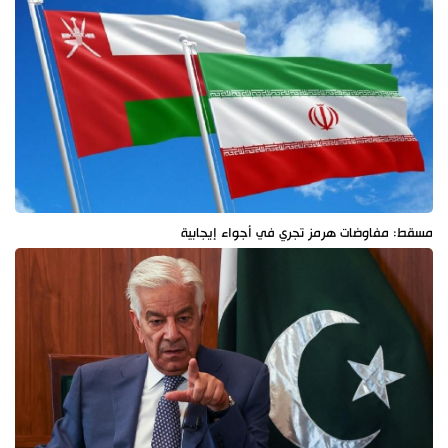
مسقط: مفاوضات هرمز تجري في أجواء إيجابية