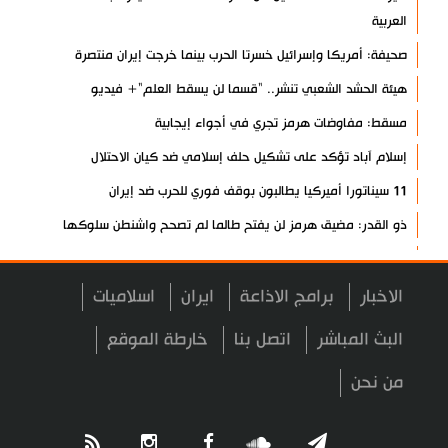
العربية
صحيفة: أمريكا وإسرائيل خسرتا الحرب بينما خرجت إيران منتصرة
هيئة الحشد الشعبي تنشر.. "قسما لن يسقط العلم"+ فيديو
مسقط: مفاوضات هرمز تجري في أجواء إيجابية
إسلام آباد تؤكد على تشكيل حلف إسلامي ضد كيان الاحتلال
11 سيناتورا أميركيا يطالبون بوقف فوري للحرب ضد إيران
ذو القدر: مضيق هرمز لن يفتح طالما لم تصحح واشنطن سلوكها
حرس الثورة: فتح مضيق هرمز مرهون بقبول الشروط الإيرانية
إيجئي: نقدر جهود الصحفيين وتصديهم لمحاولات العدو الرامية إلى
الاخبار
برامج الاذاعة
ايران
اسلاميات
التزييف
البث المباشر
اتصل بنا
خارطة الموقع
ولايتي: على القوات الأجنبية مغادرة المنطقة
من نحن
مسؤول يمني: معادلة الحصار بالحصار مستمرة حتى تحقق أهدافها
أطراف خارجية توسلت بالعراق لضمان عدم الرد على الاعتداءات