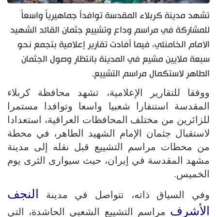
تشهد مدينة كربلاء المقدسة توافداً جماهيرياً واسعاً
للمشاركة في مراسم وداع وتشييع جثمان القائد الشهيد
الامام الخامنئي، فيما أفادت تقارير إعلامية بتجمع نحو
سبعة ملايين مشيع في المدينة بانتظار وصول الجثمان
الطاهر لاستكمال مراسم التشييع.
ووفقا للتقارير الإعلامية، تشهد محافظة كربلاء
المقدسة استنفارا شعبيا واسعا وتوافدا مستمرا
للزائرين من مختلف المحافظات العراقية، استعدادا
لاستقبال جثمان الإمام الشهيد الطاهر، في محطة
من محطات مراسم التشييع قبل نقله إلى مدينة
مشهد المقدسة في إيران، حيث سيوارى الثرى يوم
الخميس.
النجف
وفي السياق ذاته، تتواصل في مدينة
الأشرف
مراسم التشييع الشعبي الحاشدة، التي