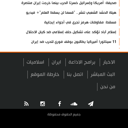
صحيفة: أمريكا وإسرائيل خسرتا الحرب بينما خرجت إيران منتصرة
هيئة الحشد الشعبي تنشر.. "قسما لن يسقط العلم"+ فيديو
مسقط: مفاوضات هرمز تجري في أجواء إيجابية
إسلام آباد تؤكد على تشكيل حلف إسلامي ضد كيان الاحتلال
11 سيناتورا أميركيا يطالبون بوقف فوري للحرب ضد إيران
ذو القدر: مضيق هرمز لن يفتح طالما لم تصحح واشنطن سلوكها
حرس الثورة: فتح مضيق هرمز مرهون بقبول الشروط الإيرانية
الاخبار
برامج الاذاعة
ايران
اسلاميات
إيجئي: نقدر جهود الصحفيين وتصديهم لمحاولات العدو الرامية إلى
البث المباشر
اتصل بنا
خارطة الموقع
التزييف
من نحن
ولايتي: على القوات الأجنبية مغادرة المنطقة
مسؤول يمني: معادلة الحصار بالحصار مستمرة حتى تحقق أهدافها
أطراف خارجية توسلت بالعراق لضمان عدم الرد على الاعتداءات
جميع الحقوق محفوظة
الرئيس بزشكيان: ينبغي إدانة العقلية السائدة اليوم في واشنطن
قاليباف يشيد بمهمة الصحفيين في الدفاع عن الاقتدار الثقافي للشعب