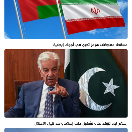
مسقط: مفاوضات هرمز تجري في أجواء إيجابية
إسلام آباد تؤكد على تشكيل حلف إسلامي ضد كيان الاحتلال