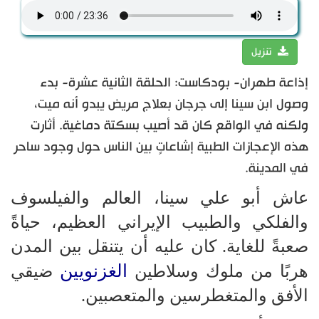
تنزيل
إذاعة طهران- بودكاست: الحلقة الثانية عشرة- بدء
وصول ابن سينا ​​إلى جرجان بعلاج مريض يبدو أنه ميت،
ولكنه في الواقع كان قد أصيب بسكتة دماغية. أثارت
هذه الإعجازات الطبية إشاعاتٍ بين الناس حول وجود ساحر
في المدينة.
عاش أبو علي سينا، العالم والفيلسوف
والفلكي والطبيب الإيراني العظيم، حياةً
صعبةً للغاية. كان عليه أن يتنقل بين المدن
الغزنويين
هربًا من ملوك وسلاطين
ضيقي
الأفق والمتغطرسين والمتعصبين.