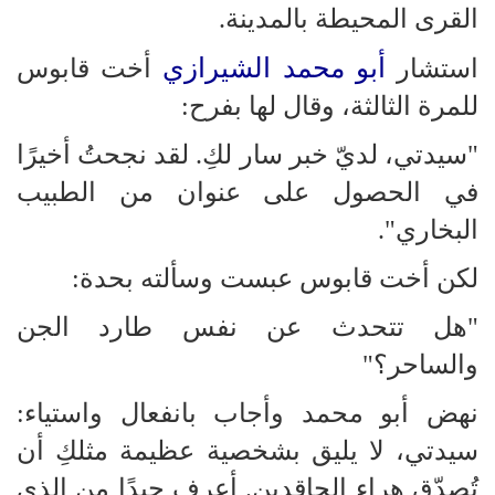
القرى المحيطة بالمدينة.
أبو محمد الشيرازي
استشار
أخت قابوس
للمرة الثالثة، وقال لها بفرح:
"سيدتي، لديّ خبر سار لكِ. لقد نجحتُ أخيرًا
في الحصول على عنوان من الطبيب
البخاري".
لكن أخت قابوس عبست وسألته بحدة:
"هل تتحدث عن نفس طارد الجن
والساحر؟"
نهض أبو محمد وأجاب بانفعال واستياء:
سيدتي، لا يليق بشخصية عظيمة مثلكِ أن
تُصدّق هراء الحاقدين. أعرف جيدًا من الذي