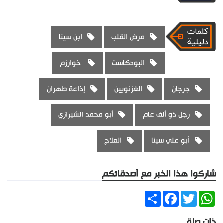
مرض القلب
ابن سينا
البودكاست
خوارزم
جرجان
الغزنويين
إذاعة طهران
رجل ذو ألف عام
أبو محمد الشيرازي
أبو علي سينا
العلاج
شاركوا هذا الخبر مع أصدقائكم
Share
Facebook
Twitter
WhatsApp
ذات صلة