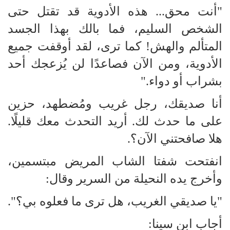
"أنت محق... هذه الأدوية قد تقتل حتى
الشخص السليم، فما بالك بهذا الجسد
المتألم والهش! كما ترى، لقد أوقفت جميع
الأدوية، ومن الآن فصاعدًا لن يُزعجك أحد
بشراب أو دواء."
أنا صديقك، رجل غريب ومُضطهد، حزين
على ما حدث لك. أريد التحدث معك قليلًا.
هلا صافحتني الآن؟.
انفتحت شفتا الشاب المريض مبتسمين،
وأخرج يده النحيلة من السرير وقال:
"يا صديقي الغريب، هل ترى ما فعلوه بي؟".
أجاب ابن سينا: