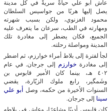
عاش أبو علي حياةً سريةً في كل مدينة
يصل إليها هربًا من جواسيس السلطان
محمود الغزنوي، ولكن بسبب شهرته
ومهارته في الطب، سرعان ما يتعرف عليه
الجميع، فكان يضطر إلى مغادرة تلك
المدينة ومواصلة رحلته.
لجأ لفترة إلى بلاط أمراء خوارزم، ثم اضطر
خوارزم
إلى مغادرة
إلى جرجان. في عام
٤٠٢ هـ، بينما كان الأمير قابوس بن
وشَمگير، رابع ملوك الزيّارة، يقضي
أبو علي
السنوات الأخيرة من حكمه، وصل
سينا
​​إلى جرجان.
كان قابوس أديبًا وشاعرًا، وعاش في بلاطه