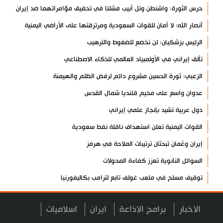
حرس الثورة: واشنطن وتل أبيب فشلتا في تحقيق مؤامراتهما ضد إيران
أنصار الله: لا أمان للقوات السعودية ومرتزقتها على الأراضي اليمنية
الرئيس بزشكيان: لن نخضع للضغوط والترهيب
تألق إيراني في الأولمبياد العالمي للذكاء الاصطناعي
الزعبي: ثورة الحسين مشروع دائم لرفض الظلم والهيمنة
عدوان واسع على مخيم قلنديا شمال القدس
دول عربية تشيد بإنجاز علمي إيراني
القوات اليمنية تعلن استهداف ناقلة نفط سعودية
إيران وعُمان تبحثان ترتيبات الملاحة في هرمز
السوائل النانوية تعزز كفاءة المحولات
توقيف مسلح في ملعب غولف تابع لترامب بكاليفورنيا
البرازيل تخفّض علاقاتها مع الأرجنتين وتندد بتصعيد أميركي
الاخبار
برامج الاذاعة
ايران
اسلاميات
علي السيد: صمت الحكومة يضعف موقف لبنان