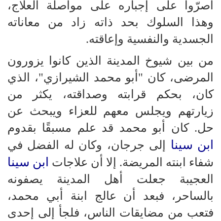
أصرّوا على إجباره على مواصلة العلاج،
وهذا السلوك بحد ذاته زاد من معاناته
الجسدية والنفسية وإعاقته.
من بين شيوخ المدينة الذين كانوا يزورون
المرضى، كان "أبو محمد الشيرازي"، الذي
كان، بحكم قرابته وصداقته، يكثر من
زيارتهم ويجلس معهم للعزاء ويبحث عن
حل. كان أبو محمد قد علم مسبقًا بقدوم
ابن سينا
​​إلى جرجان، وكان له الفضل في
ابن سينا
شفاء ابنته المريضة. إلا أن علاجات
​​العجيبة جعلت أهل المدينة يصفونه
بالساحر، فبعد أن عالج ابنة أبي محمد،
فتعب من مضايقات الناس، فلجأ إلى إحدى