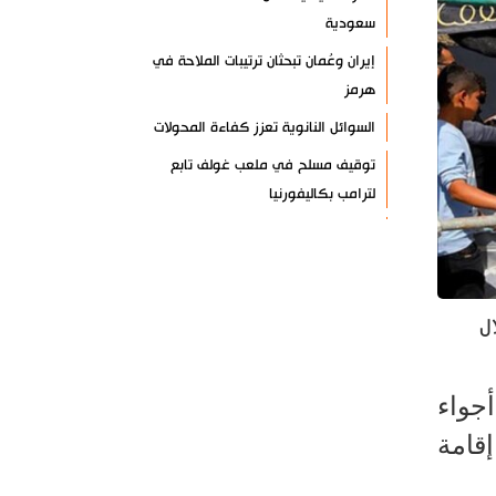
سعودية
إيران وعُمان تبحثان ترتيبات الملاحة في
هرمز
السوائل النانوية تعزز كفاءة المحولات
توقيف مسلح في ملعب غولف تابع
لترامب بكاليفورنيا
البرازيل تخفّض علاقاتها مع الأرجنتين
وتندد بتصعيد أميركي
علي السيد: صمت الحكومة يضعف موقف
ل
لبنان
انخفاض حاد في مخزون الصواريخ
الأمريكية
أجواء
العراق يعلن نجاح خطة زيارة الأربعين
قامة
رضائي: إيران جاهزة للدفاع عن سيادتها