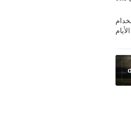
لخدام
أيام