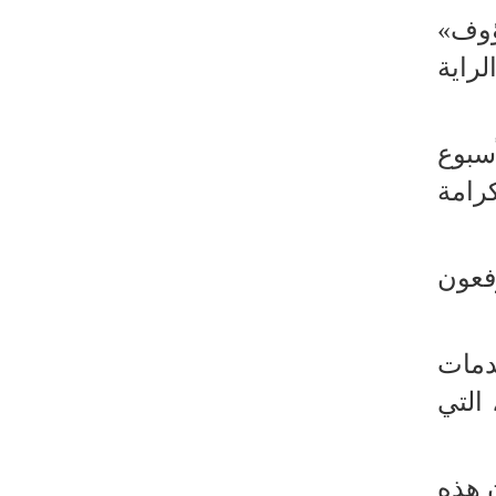
طهران وعموم إيران+ صور وفيديوهات
ؤوف»
راية
سبوع
كرامة
فعون
دمات
 التي
ن هذه