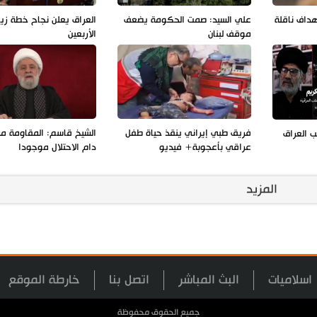
هداف ناقلة
علي السيد: صمت الحكومة يضعف
العراق يعلن نجاح خطة زيا
موقف لبنان
الأربعين
فريق طبي إيراني ينقذ حياة طفل
الشيخ قاسم: المقاومة مس
 العراق
عراقي بأعجوبة+ فيديو
دام الاحتلال موجودا
المزيد
اسلاميات
البث المباشر
اتصل بنا
خارطة الموقع
جميع الحقوق محفوظة