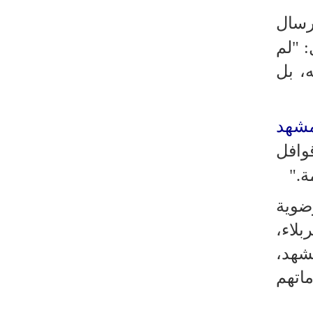
رئيس بلدية طهران يلتقي مع متولي
رسال
العتبة الحسينية ومحافظ كربلاء
: "لم
تقرير مصور.. مراسم عزاء الأربعين بجوار
مكان استشهاد الإمام الشهيد
، بل
فريق طبي إيراني ينقذ حياة طفل عراقي
بأعجوبة+ فيديو
شهد
الشيخ قاسم: المقاومة مستمرة ما دام
وافل
الاحتلال موجودا
ة."
حمادة: إيران تشكل لاعبا رئيسا على
خارطة العالم
ضوية
حشود مليونية تواصل مراسيم الزيارة
لاء،
الأربعينية في كربلاء
شهد،
اللجنة التجارية المشتركة بين إيران
اتهم
وباكستان تبدأ أعمالها
بدء مسيرات إحياء زيارة الأربعين في