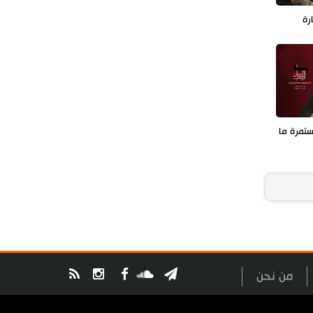
رة
تمرة ما
من نحن