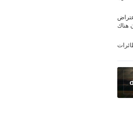
ومرتزقتها على الأراضي اليمنية
الرئيس بزشكيان: لن نخضع للضغوط
عتراض
والترهيب
 هناك
تألق إيراني في الأولمبياد العالمي للذكاء
الاصطناعي
ائرات
الزعبي: ثورة الحسين مشروع دائم لرفض
الظلم والهيمنة
عدوان واسع على مخيم قلنديا شمال
القدس
دول عربية تشيد بإنجاز علمي إيراني
القوات اليمنية تعلن استهداف ناقلة نفط
سعودية
إيران وعُمان تبحثان ترتيبات الملاحة في
هرمز
السوائل النانوية تعزز كفاءة المحولات