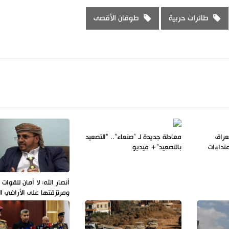
طائرات حربية
طوفان الأقصى
عراق
معادلة جديدة لـ "صنعاء".. "التصعيد
عتداءات
بالتصعيد"+ فيديو
أنصار الله: لا أمان للقوات
ومرتزقتها على الأراضي ال