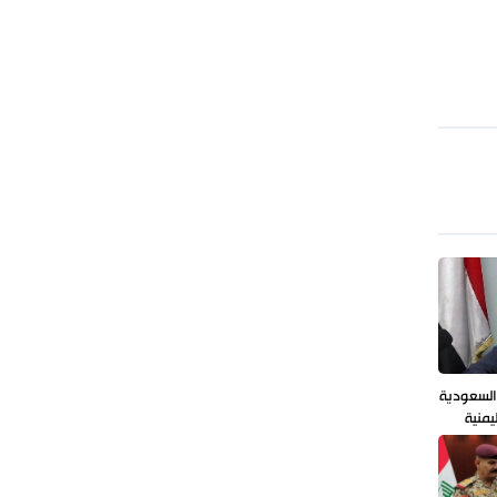
توقيف مسلح في ملعب غولف تابع
لترامب بكاليفورنيا
 السعودية
يمنية