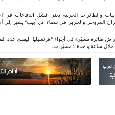
روحيات والطائرات الحربية يعني فشل الدفاعات في ا
ان المروحي والحربي في سماء "تل أبيب" يشير إلى أن
تراض طائرة مسيّرة في أجواء "هرتسيليا" ليصبح عدد الط
ساعة واحدة 5 مسيّرات.