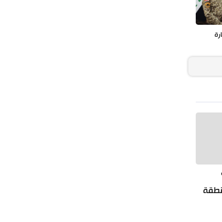
رة
منطقة