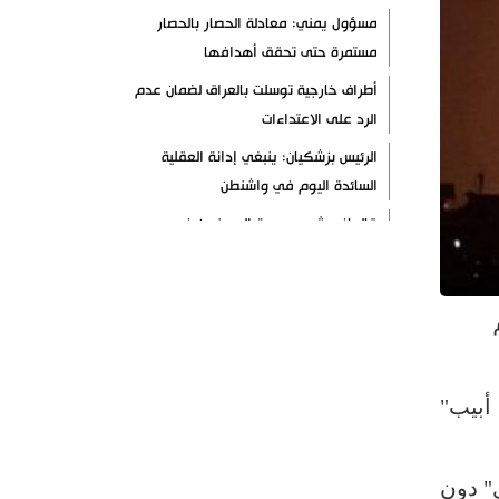
مسؤول يمني: معادلة الحصار بالحصار
مستمرة حتى تحقق أهدافها
أطراف خارجية توسلت بالعراق لضمان عدم
الرد على الاعتداءات
الرئيس بزشكيان: ينبغي إدانة العقلية
السائدة اليوم في واشنطن
قاليباف يشيد بمهمة الصحفيين في
الدفاع عن الاقتدار الثقافي للشعب
معادلة جديدة لـ "صنعاء".. "التصعيد
بالتصعيد"+ فيديو
حرس الثورة: واشنطن وتل أبيب فشلتا في
تحقيق مؤامراتهما ضد إيران
أبيب"
طهران: الاتفاق مع عُمان لا يعني إعادة
فتح مضيق هرمز
" دون
أنصار الله: لا أمان للقوات السعودية