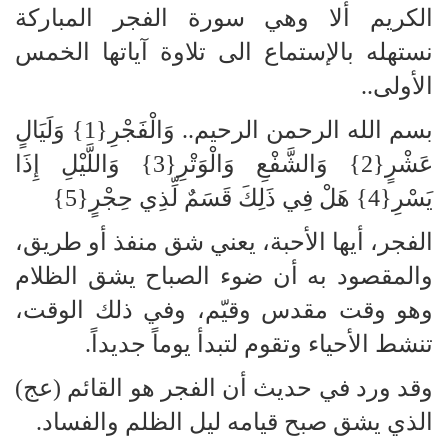
الكريم ألا وهي سورة الفجر المباركة
نستهله بالإستماع الى تلاوة آياتها الخمس
الأولى..
بسم الله الرحمن الرحيم.. وَالْفَجْرِ{1} وَلَيَالٍ
عَشْرٍ{2} وَالشَّفْعِ وَالْوَتْرِ{3} وَاللَّيْلِ إِذَا
يَسْرِ{4} هَلْ فِي ذَلِكَ قَسَمٌ لِّذِي حِجْرٍ{5}
الفجر، أيها الأحبة، يعني شق منفذ أو طريق،
والمقصود به أن ضوء الصباح يشق الظلام
وهو وقت مقدس وقيّم، وفي ذلك الوقت،
تنشط الأحياء وتقوم لتبدأ يوماً جديداً.
وقد ورد في حديث أن الفجر هو القائم (عج)
الذي يشق صبح قيامه ليل الظلم والفساد.