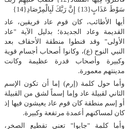
سَوْطَ عَذَابٍ{13} إِنَّ رَبَّكَ لَبِالْمِرْصَادِ{14}
أيها الأطائب، كان قوم عاد فريقين، عاد
القديمة وعاد الجديدة؛ بدليل الآية "عاد
الأولى" وقد قنطوا منطقة الأحقاف بعد
النبي النوح (ع)، وكانوا أصحاب أجسام قوية
وكبيرة وأصحاب قدرة عظيمة وكانت
مدينتهم معمورة.
وأما حول كلمة (إرم) إما أن تكون الإسم
الثاني لقبيلة عاد وإما إسماً لشق من القبيلة
أو إسم منطقة كان قوم عاد يعيشون فيها إذ
كان لمساكنهم أعمدة مرتفعة وكبيرة.
وأما كلمة "جابوا" تعني تقطيع الصخر،