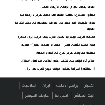
العراق يعطل الدوام الرسمي الأربعاء المقبل
مسؤول عسكري: نظامنا القائم في مضيق هرمز لا رجعة عنه
سيرة الشهداء المدافعين عن المراقد المقدسة في رحاب الثقافة
العربية
صحيفة: أمريكا وإسرائيل خسرتا الحرب بينما خرجت إيران منتصرة
هيئة الحشد الشعبي تنشر.. "قسما لن يسقط العلم"+ فيديو
مسقط: مفاوضات هرمز تجري في أجواء إيجابية
إسلام آباد تؤكد على تشكيل حلف إسلامي ضد كيان الاحتلال
11 سيناتورا أميركيا يطالبون بوقف فوري للحرب ضد إيران
ذو القدر: مضيق هرمز لن يفتح طالما لم تصحح واشنطن سلوكها
حرس الثورة: فتح مضيق هرمز مرهون بقبول الشروط الإيرانية
الاخبار
برامج الاذاعة
ايران
اسلاميات
إيجئي: نقدر جهود الصحفيين وتصديهم لمحاولات العدو الرامية إلى
البث المباشر
اتصل بنا
خارطة الموقع
التزييف