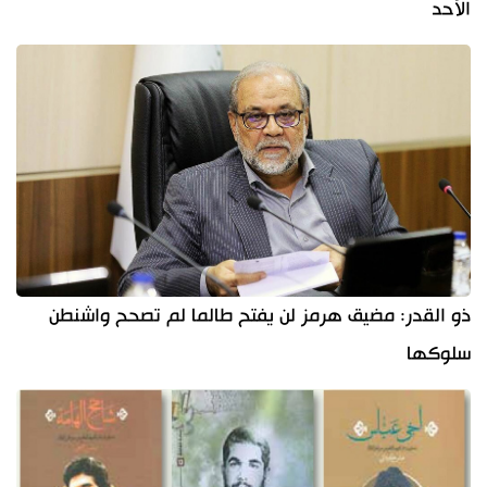
الأحد
ذو القدر: مضيق هرمز لن يفتح طالما لم تصحح واشنطن
سلوكها