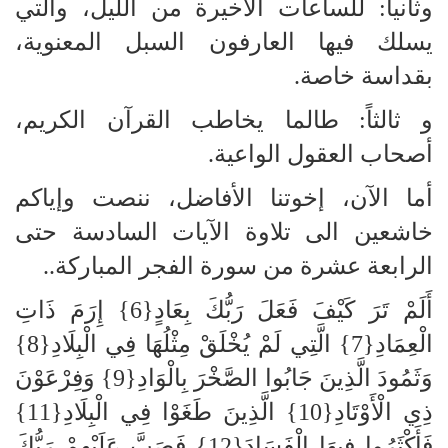
وثانياً: للساعات الأخيرة من الليل، والتي
يسلك فيها العارفون السبل المعنوية،
بقداسة خاصة.
و
ثالثاً: طالما يخاطب القرآن الكريم،
أصحاب العقول الواعية.
أما الآن، إخوتنا الأفاضل، ننصت وإياكم
خاشعين الى تلاوة الآيات السادسة حتى
الرابعة عشرة من سورة الفجر المباركة..
أَلَمْ تَرَ كَيْفَ فَعَلَ رَبُّكَ بِعَادٍ{6} إِرَمَ ذَاتِ
الْعِمَادِ{7} الَّتِي لَمْ يُخْلَقْ مِثْلُهَا فِي الْبِلَادِ{8}
وَثَمُودَ الَّذِينَ جَابُوا الصَّخْرَ بِالْوَادِ{9} وَفِرْعَوْنَ
ذِي الْأَوْتَادِ{10} الَّذِينَ طَغَوْا فِي الْبِلَادِ{11}
فَأَكْثَرُوا فِيهَا الْفَسَادَ{12} فَصَبَّ عَلَيْهِمْ رَبُّكَ