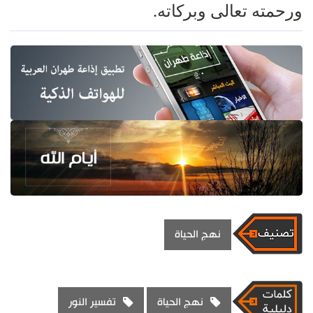
ورحمته تعالى وبركاته.
نهج الحياة
نهج الحياة
تفسير النور