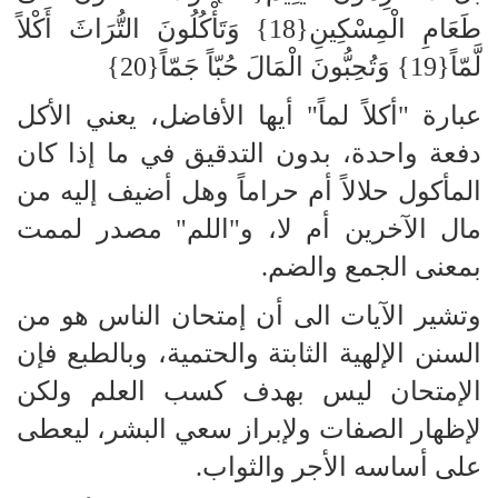
طَعَامِ الْمِسْكِينِ{18} وَتَأْكُلُونَ التُّرَاثَ أَكْلاً
لَّمّاً{19} وَتُحِبُّونَ الْمَالَ حُبّاً جَمّاً{20}
عبارة "أكلاً لماً" أيها الأفاضل، يعني الأكل
دفعة واحدة، بدون التدقيق في ما إذا كان
المأكول حلالاً أم حراماً وهل أضيف إليه من
مال الآخرين أم لا، و"اللم" مصدر لممت
بمعنى الجمع والضم.
وتشير الآيات الى أن إمتحان الناس هو من
السنن الإلهية الثابتة والحتمية، وبالطبع فإن
الإمتحان ليس بهدف كسب العلم ولكن
لإظهار الصفات ولإبراز سعي البشر، ليعطى
على أساسه الأجر والثواب.