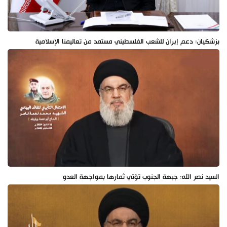
بزشكيان: دعم إيران للشعب الفلسطيني مستمد من تعاليمنا الإسلامية
السيد نصر الله: جبهة الجنوب تؤتي ثمارها بمواجهة العدو