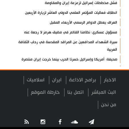
فشل مخططات إسرائيل لزعزعة إيران والمقاومة
انطلاق فعاليات المؤتمر العلمي الدولي العاشر لزيارة الأربعين
العراق يعطل الدوام الرسمي الأربعاء المقبل
مسؤول عسكري: نظامنا القائم في مضيق هرمز لا رجعة عنه
سيرة الشهداء المدافعين عن المراقد المقدسة في رحاب الثقافة
العربية
صحيفة: أمريكا وإسرائيل خسرتا الحرب بينما خرجت إيران منتصرة
هيئة الحشد الشعبي تنشر.. "قسما لن يسقط العلم"+ فيديو
مسقط: مفاوضات هرمز تجري في أجواء إيجابية
الاخبار
برامج الاذاعة
ايران
اسلاميات
إسلام آباد تؤكد على تشكيل حلف إسلامي ضد كيان الاحتلال
البث المباشر
اتصل بنا
خارطة الموقع
11 سيناتورا أميركيا يطالبون بوقف فوري للحرب ضد إيران
من نحن
ذو القدر: مضيق هرمز لن يفتح طالما لم تصحح واشنطن سلوكها
حرس الثورة: فتح مضيق هرمز مرهون بقبول الشروط الإيرانية
إيجئي: نقدر جهود الصحفيين وتصديهم لمحاولات العدو الرامية إلى