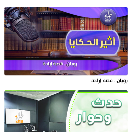
رويان.. قصة إرادة