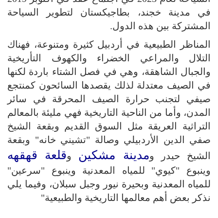
في مدينة خجند، بطاجيكستان لتطوير السياحة
المشتركة بين هذه الدول.
المناظر الطبيعية في أردبيل كثيرة ومتنوعة، فهناك
التلال والمراعي الخضراء والكهوف التأريخية
والجبال الشاهقة، وهي في فصل الشتاء باردة لكنها
في الصيف معتدلة لذلك يقصدها السائحون كمنتجع
صيفي لتجنب حرارة الصيف المحرقة في سائر
المدن، وأما من الناحية التاريخية فهي مليئة بالمعالم
التراثية العريقة مثل السوق القديم وبقعة الشيخ
صفي الدين الأردبيلي وصالة "تشيني خانه" وبقعة
مدينة مشكين
قلعة قهقهه
الشيخ حيدر و
و
وينبوع "كيوي" للمياه المعدنية وينبوع "سرعين"
للمياه المعدنية وبحيرة نيور وجبل سبلان، وفيما يلي
نذكر بعض أهم معالمها التاريخية والطبيعية"