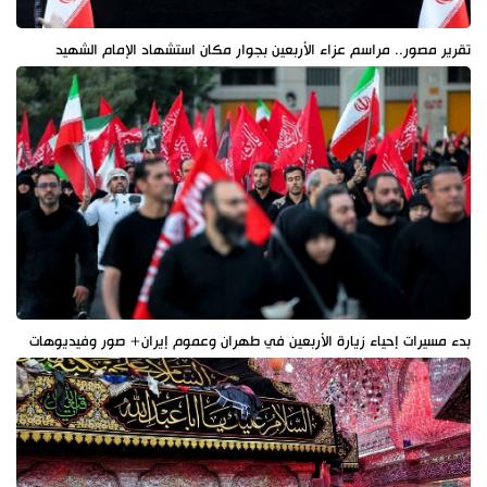
تقرير مصور.. مراسم عزاء الأربعين بجوار مكان استشهاد الإمام الشهيد
بدء مسيرات إحياء زيارة الأربعين في طهران وعموم إيران+ صور وفيديوهات