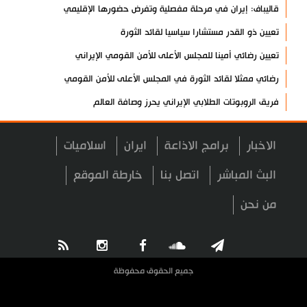
قاليباف: إيران في مرحلة مفصلية وتفرض حضورها الإقليمي
تعيين ذو القدر مستشارا سياسيا لقائد الثورة
تعيين رضائي أمينا للمجلس الأعلى للأمن القومي الإيراني
رضائي ممثلا لقائد الثورة في المجلس الأعلى للأمن القومي
فريق الروبوتات الطلابي الإيراني يحرز وصافة العالم
حزب الله يعقب على الخريطة الإسرائيلية بضم جنوب لبنان
الاخبار
برامج الاذاعة
ايران
اسلاميات
العميد ابن الرضا: نعمل لإحداث ثورة صناعية دفاعية
بيان صادر عن هيئة الحشد الشعبي دعما للفياض
البث المباشر
اتصل بنا
خارطة الموقع
آية الله لاريجاني: مضيق هرمز لن يعود إلى وضعه السابق
من نحن
إنجاز إيراني في إنتاج فيروسات مُهندسة وراثيا لعلاج السرطان
تكريم الشهيد لاريجاني ومنحه "الجائزة الوطنية للتعليم والثقافة
والبحوث"
جميع الحقوق محفوظة
آخر مستجدات الإبادة الجماعية في غزة
"حماس": نتمسك بالاتفاق مع الوسطاء والأولوية للتنفيذ