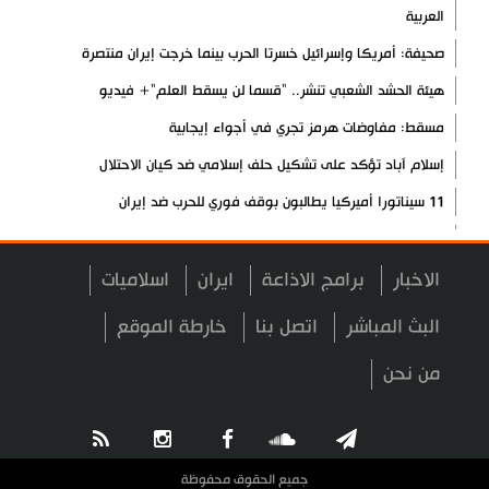
العربية
صحيفة: أمريكا وإسرائيل خسرتا الحرب بينما خرجت إيران منتصرة
هيئة الحشد الشعبي تنشر.. "قسما لن يسقط العلم"+ فيديو
مسقط: مفاوضات هرمز تجري في أجواء إيجابية
إسلام آباد تؤكد على تشكيل حلف إسلامي ضد كيان الاحتلال
11 سيناتورا أميركيا يطالبون بوقف فوري للحرب ضد إيران
ذو القدر: مضيق هرمز لن يفتح طالما لم تصحح واشنطن سلوكها
حرس الثورة: فتح مضيق هرمز مرهون بقبول الشروط الإيرانية
الاخبار
برامج الاذاعة
ايران
اسلاميات
إيجئي: نقدر جهود الصحفيين وتصديهم لمحاولات العدو الرامية إلى
البث المباشر
اتصل بنا
خارطة الموقع
التزييف
من نحن
ولايتي: على القوات الأجنبية مغادرة المنطقة
مسؤول يمني: معادلة الحصار بالحصار مستمرة حتى تحقق أهدافها
أطراف خارجية توسلت بالعراق لضمان عدم الرد على الاعتداءات
جميع الحقوق محفوظة