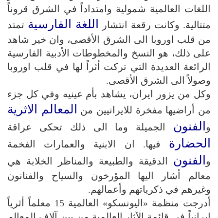
اللغات العالمية شمولية وامتداداً في الشرق قروناً
اللغة الفارسية
متتالية. وكانت رقعة انتشار
تمتد
من قلب اوروبا الى الشرق الأقصى، وان خير شاهد
على ذلك، هو النسخ والمخطوطات الأدبية الفارسية
الرائعة العديدة التي تركت أثراً لها في قلب اوروبا
وصولاً الى الشرق الأقصى.
وكل من يزور ايران، يشاهد بأم عينيه وفي كل جزء
المعالم الاثرية
من أراضيها مفخرة للايرانيين من
الفنون
و
الجميلة وما الى ذلك تحكى عراقة
الحضارة
فيها. ان الابنية والعمارات الفخمة
الفنون
و
الدقيقة والطبيعة والمناظر الخلابة هي
معالم أشار اليها المؤرخون والسياح والفنانون
وغيرهم في ذكرياتهم وأعمالهم.
أدرجت منظمة «اليونسكو» العالمية 15 معلماً أثرياً
ايرانياً في قائمة الآثار العالمية من بين آلاف المعالم