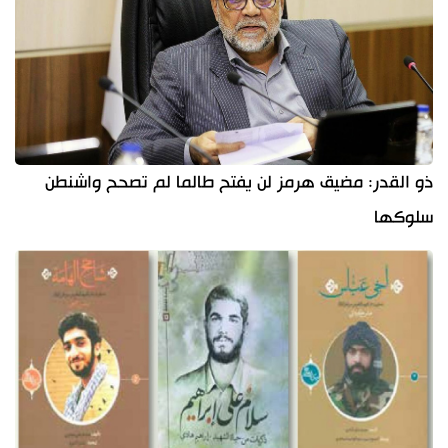
ذو القدر: مضيق هرمز لن يفتح طالما لم تصحح واشنطن
سلوكها