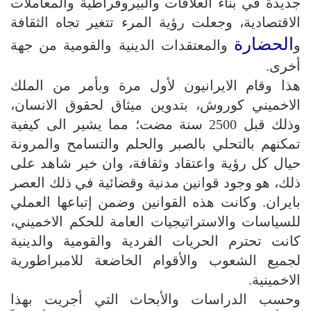
جديدة في بناء العلاقات والبيروقراطية والمعاملات
الاقتصادية، وجعلت رؤية المرء تتغير تجاه الثقافة
الحضارة
و
والمعتقدات الدينية والقومية من جهة
أخرى.
هذا وقام الايرانيون لأول مرة وبأمر من الملك
الاخميني كوروش، بتدوين ميثاق لحقوق الانسان،
وذلك قبل 2500 سنة مضت؛ مما يشير الى كيفية
تمكنهم بالتحلي بالصبر والحلم والتسامح والمرونة
حيال كل رؤية واعتقاد وثقافة، وان خير شاهد على
ذلك، هو وجود قوانين مدنية وقضائية في ذلك العصر
بايران. وكانت هذه القوانين وضمن إتباعها العملي
للسياسات والاستراتيجيات العامة للحكم الاخميني،
كانت تحترم الحريات الفردية والقومية والدينية
لجميع الشعوب والأقوام الخاضعة للامبراطورية
الاخمينية.
وحسب الدراسات والأبحاث التي أجريت بهذا