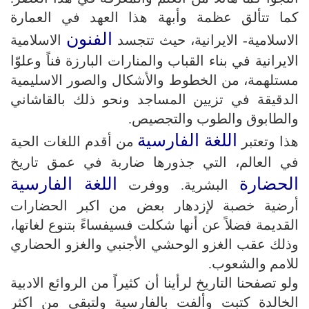
كما تتألق عظمة وأبهة هذا العهد في العمارة
الفنون
الاسلامية- الايرانية، حيث تتجسد
الاسلامية
الايرانية في بناء القباب والمنارات البارزة فناً وعلوّا
مستلهمة، من الخطوط والأشكال والصور الاسليمية
الدقيقة في تزيين المساجد ونحو ذلك بالقاشاني
والطابوق والطوب والتجصيص.
اللغة الفارسية
هذا وتعتبر
من أقدم اللغات الحية
في العالم، التي جذورها ضاربة في عمق تاريخ
الحضارة
اللغة الفارسية
البشرية. ووفرت
أرضية خصبة لإزدهار بعض من اكبر الحضارات
القديمة فضلاً عن أنها شكلت فسيفساءً بتنوع لغاتها،
وذلك عقب الغزو الوحشي الأجنبي والغزو الحضاري
للامم والشعوب.
ولو تصفحنا التاريخ لرأينا أن كثيراً من الروائع الادبية
الخالدة كتبت وألفت بالفارسية ولتبقى من اكثر