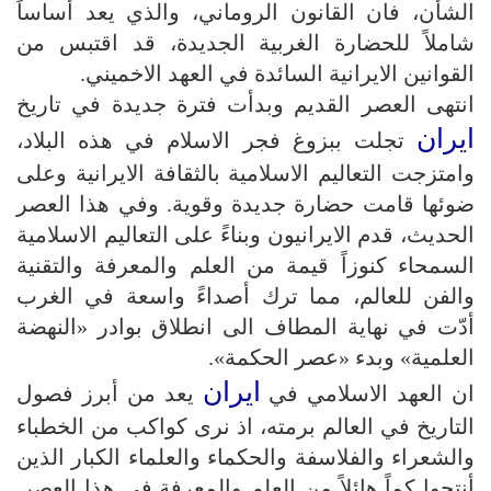
الشأن، فان القانون الروماني، والذي يعد أساساً
شاملاً للحضارة الغربية الجديدة، قد اقتبس من
القوانين الايرانية السائدة في العهد الاخميني.
انتهى العصر القديم وبدأت فترة جديدة في تاريخ
ايران
تجلت ببزوغ فجر الاسلام في هذه البلاد،
وامتزجت التعاليم الاسلامية بالثقافة الايرانية وعلى
ضوئها قامت حضارة جديدة وقوية. وفي هذا العصر
الحديث، قدم الايرانيون وبناءً على التعاليم الاسلامية
السمحاء كنوزاً قيمة من العلم والمعرفة والتقنية
والفن للعالم، مما ترك أصداءً واسعة في الغرب
أدّت في نهاية المطاف الى انطلاق بوادر «النهضة
العلمية» وبدء «عصر الحكمة».
ايران
ان العهد الاسلامي في
يعد من أبرز فصول
التاريخ في العالم برمته، اذ نرى كواكب من الخطباء
والشعراء والفلاسفة والحكماء والعلماء الكبار الذين
أنتجوا كماً هائلاً من العلم والمعرفة في هذا العصر.