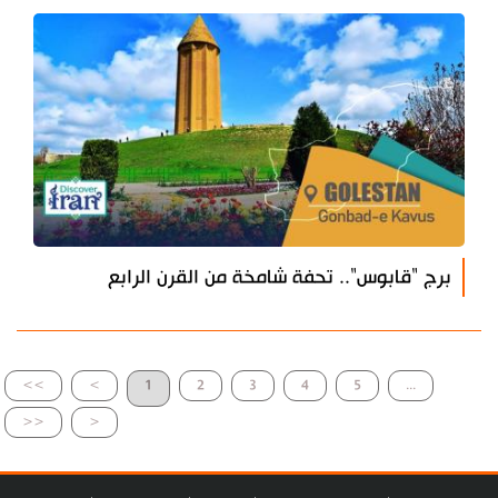
برج "قابوس".. تحفة شامخة من القرن الرابع
>>
>
1
2
3
4
5
...
<<
<