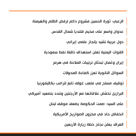
الأكثر مشاهدة
الزعبي: ثورة الحسين مشروع دائم لرفض الظلم والهيمنة
عدوان واسع على مخيم قلنديا شمال القدس
دول عربية تشيد بإنجاز علمي إيراني
القوات اليمنية تعلن استهداف ناقلة نفط سعودية
إيران وعُمان تبحثان ترتيبات الملاحة في هرمز
السوائل النانوية تعزز كفاءة المحولات
توقيف مسلح في ملعب غولف تابع لترامب بكاليفورنيا
البرازيل تخفّض علاقاتها مع الأرجنتين وتندد بتصعيد أميركي
علي السيد: صمت الحكومة يضعف موقف لبنان
انخفاض حاد في مخزون الصواريخ الأمريكية
العراق يعلن نجاح خطة زيارة الأربعين
رضائي: إيران جاهزة للدفاع عن سيادتها