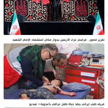
تقرير مصور.. مراسم عزاء الأربعين بجوار مكان استشهاد الإمام الشهيد
فريق طبي إيراني ينقذ حياة طفل عراقي بأعجوبة+ فيديو