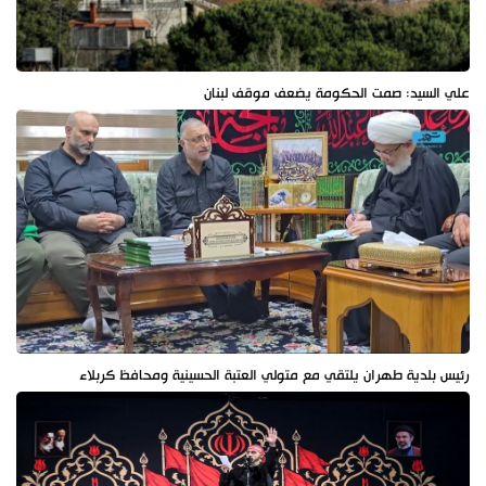
علي السيد: صمت الحكومة يضعف موقف لبنان
رئيس بلدية طهران يلتقي مع متولي العتبة الحسينية ومحافظ كربلاء