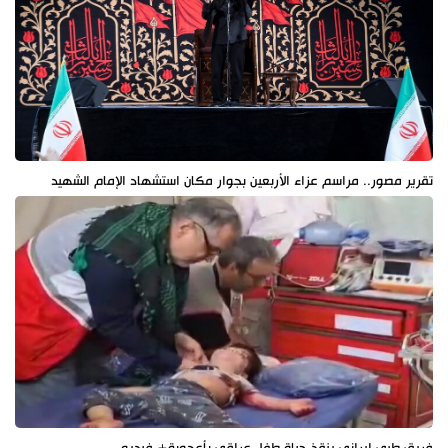
تقرير مصور.. مراسم عزاء الأربعين بجوار مكان استشهاد الإمام الشهيد
فريق طبي إيراني ينقذ حياة طفل عراقي بأعجوبة+ فيديو