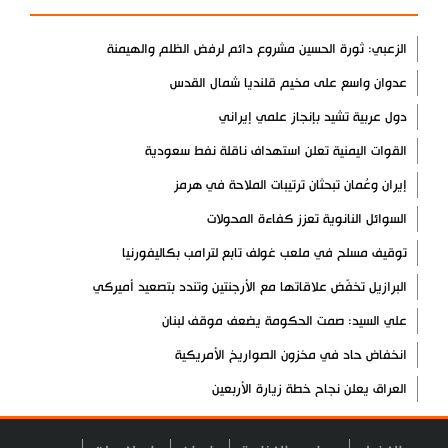
الزعبي: ثورة الحسين مشروع دائم لرفض الظلم والهيمنة
عدوان واسع على مخيم قلنديا شمال القدس
دول عربية تشيد بإنجاز علمي إيراني
القوات اليمنية تعلن استهداف ناقلة نفط سعودية
إيران وعُمان تبحثان ترتيبات الملاحة في هرمز
السوائل النانوية تعزز كفاءة المحولات
توقيف مسلح في ملعب غولف تابع لترامب بكاليفورنيا
البرازيل تخفّض علاقاتها مع الأرجنتين وتندد بتصعيد أميركي
علي السيد: صمت الحكومة يضعف موقف لبنان
انخفاض حاد في مخزون الصواريخ الأمريكية
العراق يعلن نجاح خطة زيارة الأربعين
رضائي: إيران جاهزة للدفاع عن سيادتها