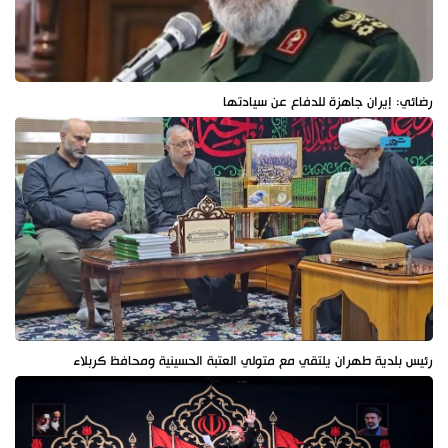
رضائي: إيران جاهزة للدفاع عن سيادتها
رئيس بلدية طهران يلتقي مع متولي العتبة الحسينية ومحافظ كربلاء