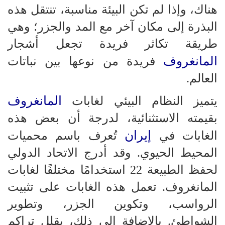
هناك، وإذا لم تكن البيئة مناسبة، تنتقل هذه
البذرة إلى مكان آخر مع المد والجزر؛ وهي
طريقة تكاثر فريدة تجعل أشجار
المانغروف
فريدة من نوعها بين نباتات
العالم.
المانغروف
يتميز النظام البيئي لغابات
بقيمته الاستثنائية، لدرجة أن بعض هذه
إيران
الغابات في
تُعرف باسم محميات
المحيط الحيوي. وقد أدرج الاتحاد الدولي
لحفظ الطبيعة 22 استخدامًا مختلفًا لغابات
المانغروف. تعمل هذه الغابات على تثبيت
الرواسب، وتكوين الجزر، وتطوير
الشواطئ. بالإضافة إلى ذلك، يقلل تراكم