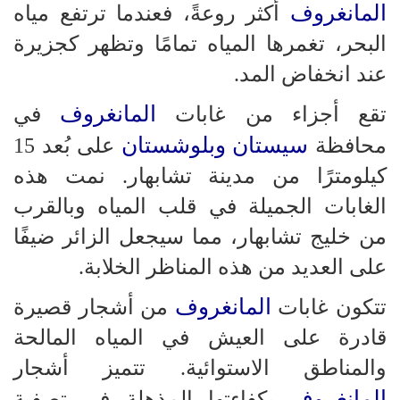
المانغروف
أكثر روعةً، فعندما ترتفع مياه
البحر، تغمرها المياه تمامًا وتظهر كجزيرة
عند انخفاض المد.
المانغروف
تقع أجزاء من غابات
في
سيستان وبلوشستان
محافظة
على بُعد 15
كيلومترًا من مدينة تشابهار. نمت هذه
الغابات الجميلة في قلب المياه وبالقرب
من خليج تشابهار، مما سيجعل الزائر ضيفًا
على العديد من هذه المناظر الخلابة.
المانغروف
تتكون غابات
من أشجار قصيرة
قادرة على العيش في المياه المالحة
والمناطق الاستوائية. تتميز أشجار
المانغروف
بكفاءتها المذهلة في تصفية