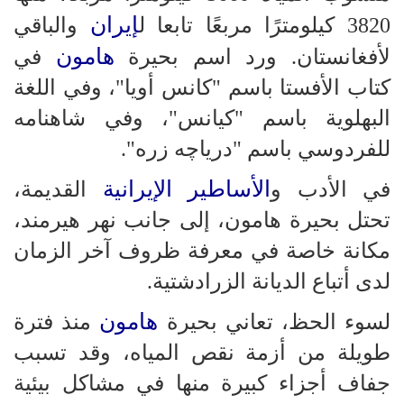
إيران
3820 كيلومترًا مربعًا تابعا ل
والباقي
هامون
لأفغانستان. ورد اسم بحيرة
في
كتاب الأفستا باسم "كانس أويا"، وفي اللغة
البهلوية باسم "كيانس"، وفي شاهنامه
للفردوسي باسم "درياچه زره".
الأساطير الإيرانية
في الأدب و
القديمة،
تحتل بحيرة هامون، إلى جانب نهر هيرمند،
مكانة خاصة في معرفة ظروف آخر الزمان
لدى أتباع الديانة الزرادشتية.
هامون
لسوء الحظ، تعاني بحيرة
منذ فترة
طويلة من أزمة نقص المياه، وقد تسبب
جفاف أجزاء كبيرة منها في مشاكل بيئية