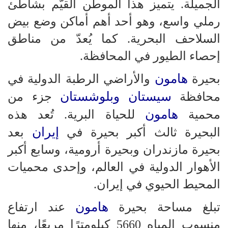
الجميلة. يتميز هذا الموطن القيّم بشاطئ
رملي واسع، وهو أحد أهم أماكن وضع بيض
السلاحف البحرية. كما يُعدّ من مناطق
إحصاء الطيور في المحافظة.
هامون
بحيرة
والأراضي الرطبة الدولية في
سيستان وبلوشستان
محافظة
جزء من
هامون
محمية
للحياة البرية. تُعد هذه
إيران
البحيرة ثالث أكبر بحيرة في
بعد
بحيرة مازندران وبحيرة أرومية، وسابع أكبر
الأهوار الدولية في العالم، وإحدى محميات
المحيط الحيوي في إيران.
هامون
تبلغ مساحة بحيرة
عند ارتفاع
منسوب المياه 5660 كيلومترًا مربعًا، منها