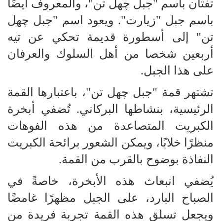
تفتان باسم "جبل چهل تن"، والمعروف أيضًا
باسم جبل "زيارت". ويعود اسم "جبل چهل
تن" إلى أسطورة قديمة تحكي عن تيه
أربعين شخصا من أهل السلوك والعرفان
على هذا الجبل.
تشتهر قمة "جبل چهل تن"، باعتبارها القمة
الرئيسية، بنشاطها البركاني. تُضفي أبخرة
الكبريت المتصاعدة من هذه الفوهات
منظرًا خلابًا، ويمكن الشعور برائحة الكبريت
النفاذة بوضوح بالقرب من القمة.
يُضفي انبعاث هذه الأبخرة، خاصةً في
الصباح البارد، على الجبل مظهرًا غامضًا
ويجعل تسلق هذه القمة تجربة فريدة من