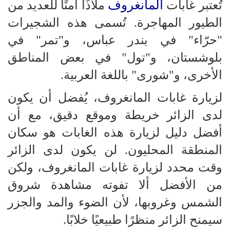
المانغروف
تُعتبر غابات
ملاذًا آمنًا للعديد من
الطيور المهاجرة. تُسمى هذه الشجيرات
"حرّاء" في بندر عباس، و"تمر" في
بلوشستان، و"تول" في بعض المناطق
الأخرى، و"شورى" باللغة العربية.
لزيارة غابات المانغروف، يُفضل أن يكون
لدى الزائر خريطة وموقع دقيق، مع أن
أفضل دليل لزيارة هذه الغابات هو سكان
المنطقة المحليون. لن يكون لدى الزائر
وقت محدد لزيارة غابات المانغروف، ولكن
من الأفضل ألا تفوته مشاهدة شروق
الشمس وغروبها، لأن الضوء والمد والجزر
سيمنح الزائر منظرًا طبيعيًا خلابًا.