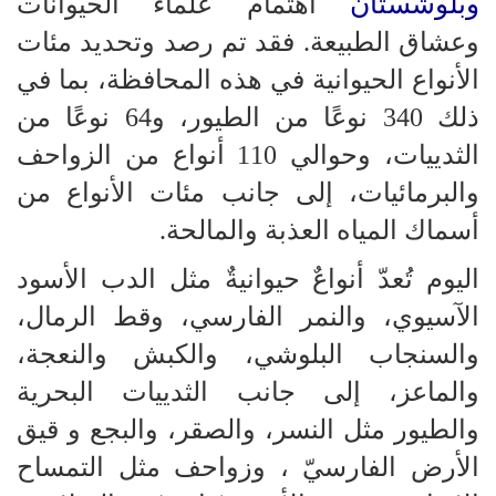
وبلوشستان
اهتمام علماء الحيوانات
وعشاق الطبيعة. فقد تم رصد وتحديد مئات
الأنواع الحيوانية في هذه المحافظة، بما في
ذلك 340 نوعًا من الطيور، و64 نوعًا من
الثدييات، وحوالي 110 أنواع من الزواحف
والبرمائيات، إلى جانب مئات الأنواع من
أسماك المياه العذبة والمالحة.
اليوم تُعدّ أنواعٌ حيوانيةٌ مثل الدب الأسود
الآسيوي، والنمر الفارسي، وقط الرمال،
والسنجاب البلوشي، والكبش والنعجة،
والماعز، إلى جانب الثدييات البحرية
والطيور مثل النسر، والصقر، والبجع و قيق
الأرض الفارسيّ ، وزواحف مثل التمساح