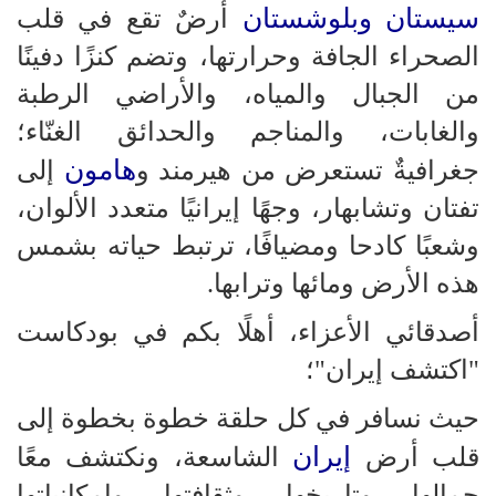
سيستان وبلوشستان
أرضٌ تقع في قلب
الصحراء الجافة وحرارتها، وتضم كنزًا دفينًا
من الجبال والمياه، والأراضي الرطبة
والغابات، والمناجم والحدائق الغنّاء؛
هامون
جغرافيةٌ تستعرض من هيرمند و
إلى
تفتان وتشابهار، وجهًا إيرانيًا متعدد الألوان،
وشعبًا كادحا ومضيافًا، ترتبط حياته بشمس
هذه الأرض ومائها وترابها.
أصدقائي الأعزاء، أهلًا بكم في بودكاست
"اكتشف إيران"؛
حيث نسافر في كل حلقة خطوة بخطوة إلى
إيران
قلب أرض
الشاسعة، ونكتشف معًا
جمالها وتاريخها وثقافتها وإمكانياتها