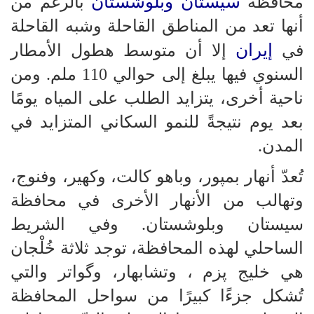
سيستان وبلوشستان
محافظة
بالرغم من
أنها تعد من المناطق القاحلة وشبه القاحلة
إيران
في
إلا أن متوسط هطول الأمطار
السنوي فيها يبلغ إلى حوالي 110 ملم. ومن
ناحية أخرى، يتزايد الطلب على المياه يومًا
بعد يوم نتيجةً للنمو السكاني المتزايد في
المدن.
تُعدّ أنهار بمپور، وباهو كالت، وكهير، وفنوج،
وتهالب من الأنهار الأخرى في محافظة
سيستان وبلوشستان. وفي الشريط
الساحلي لهذه المحافظة، توجد ثلاثة خُلْجان
هي خليج پزم ، وتشابهار، وگواتر والتي
تُشكل جزءًا كبيرًا من سواحل المحافظة