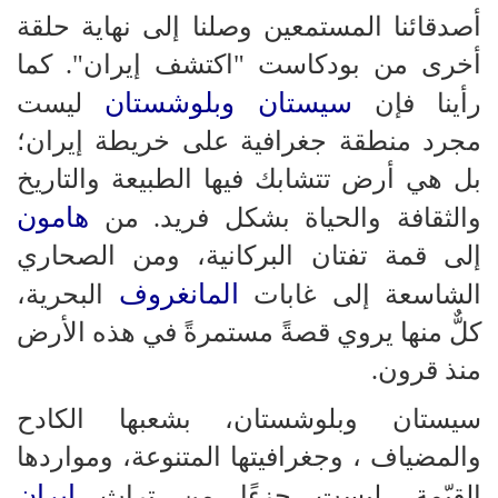
أصدقائنا المستمعين وصلنا إلى نهاية حلقة
أخرى من بودكاست "اكتشف إيران". كما
سيستان وبلوشستان
رأينا فإن
ليست
مجرد منطقة جغرافية على خريطة إيران؛
بل هي أرض تتشابك فيها الطبيعة والتاريخ
هامون
والثقافة والحياة بشكل فريد. من
إلى قمة تفتان البركانية، ومن الصحاري
المانغروف
الشاسعة إلى غابات
البحرية،
كلٌّ منها يروي قصةً مستمرةً في هذه الأرض
منذ قرون.
سيستان وبلوشستان، بشعبها الكادح
والمضياف ، وجغرافيتها المتنوعة، ومواردها
إيران
القيّمة، ليست جزءًا من تراث