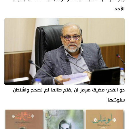
الأحد
ذو القدر: مضيق هرمز لن يفتح طالما لم تصحح واشنطن
سلوكها