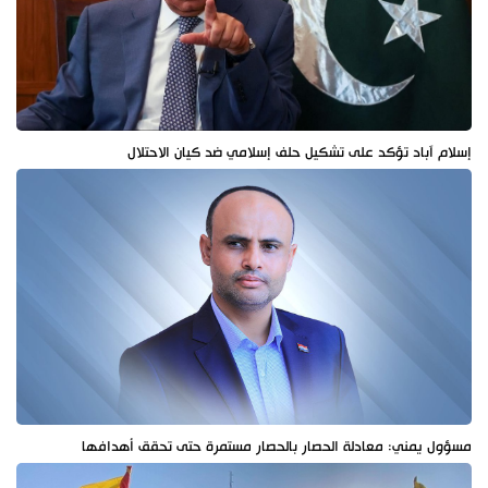
إسلام آباد تؤكد على تشكيل حلف إسلامي ضد كيان الاحتلال
مسؤول يمني: معادلة الحصار بالحصار مستمرة حتى تحقق أهدافها