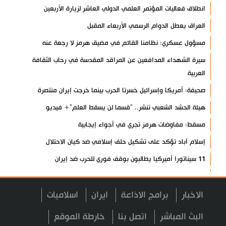
انطلاق فعاليات المؤتمر العلمي الدولي العاشر لزيارة الأربعين
العراق يعطل الدوام الرسمي الأربعاء المقبل
مسؤول عسكري: نظامنا القائم في مضيق هرمز لا رجعة عنه
سيرة الشهداء المدافعين عن المراقد المقدسة في رحاب الثقافة
العربية
صحيفة: أمريكا وإسرائيل خسرتا الحرب بينما خرجت إيران منتصرة
هيئة الحشد الشعبي تنشر.. "قسما لن يسقط العلم"+ فيديو
مسقط: مفاوضات هرمز تجري في أجواء إيجابية
إسلام آباد تؤكد على تشكيل حلف إسلامي ضد كيان الاحتلال
11 سيناتورا أميركيا يطالبون بوقف فوري للحرب ضد إيران
ذو القدر: مضيق هرمز لن يفتح طالما لم تصحح واشنطن سلوكها
حرس الثورة: فتح مضيق هرمز مرهون بقبول الشروط الإيرانية
الاخبار
برامج الاذاعة
ايران
اسلاميات
إيجئي: نقدر جهود الصحفيين وتصديهم لمحاولات العدو الرامية إلى
البث المباشر
اتصل بنا
خارطة الموقع
التزييف