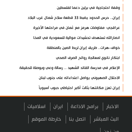
وقفة احتجاجية في برلين دعما لفلسطين
إيران.. حرس الحدود يضبط 33 قطعة سلاح شمال غرب البلاد
عراقجي: مفاوضات هرمز مع عُمان في مراحلها الأخيرة
انصارالله تستهدف تحشيدات موالية للسعودية في المخا
خواف–هرات.. طريق إيران لربط الصين بالمنطقة
ابتكار نانوي لمعالجة روائح الصرف الصحي
الإعلام في مدرسة القائد الشهيد .. رسالة وعي وبوصلة للحقيقة
الاحتلال الصهيوني يواصل اعتداءاته على جنوب لبنان
إيران تعزز مكانتها بثالث أكبر احتياطي حبوب آسيوياً
اليمن يعلن استهداف منشأة نفطية في جيزان
الاخبار
برامج الاذاعة
ايران
اسلاميات
خروقات صهيونية جديدة لوقف النار في غزة
إخلاء أمريكي لقاعدة الحرير في كردستان العراق
البث المباشر
اتصل بنا
خارطة الموقع
خبير: الردع الإيراني يعيد تشكيل المعادلات
من نحن