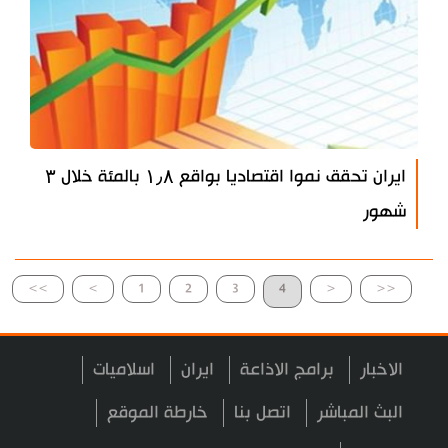
ايران تحقق نموا اقتصاديا بواقع ۱٫۸ بالمئة خلال ۳
شهور
>>
>
1
2
3
4
<
<<
الاخبار
برامج الاذاعة
ايران
اسلاميات
البث المباشر
اتصل بنا
خارطة الموقع