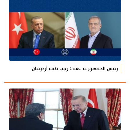
رئيس الجمهورية يهنئ رجب طيب أردوغان