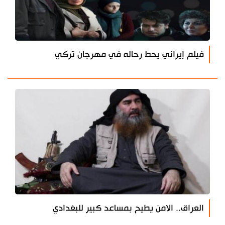
فيلم إيراني يحط رحاله في مهرجان تركي
العراق.. الامن يطيح بمساعد كبير للبغدادي