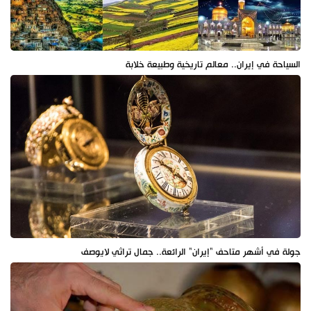
السياحة في إيران.. معالم تاريخية وطبيعة خلابة
جولة في أشهر متاحف "إيران" الرائعة.. جمال تراثي لايوصف