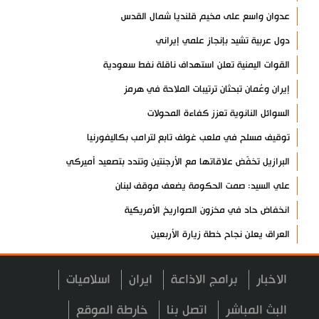
عدوان واسع على مخيم قلنديا شمال القدس
دول عربية تشيد بإنجاز علمي إيراني
القوات اليمنية تعلن استهداف ناقلة نفط سعودية
إيران وعُمان تبحثان ترتيبات الملاحة في هرمز
السوائل النانوية تعزز كفاءة المحولات
توقيف مسلح في ملعب غولف تابع لترامب بكاليفورنيا
البرازيل تخفّض علاقاتها مع الأرجنتين وتندد بتصعيد أميركي
علي السيد: صمت الحكومة يضعف موقف لبنان
انخفاض حاد في مخزون الصواريخ الأمريكية
العراق يعلن نجاح خطة زيارة الأربعين
رضائي: إيران جاهزة للدفاع عن سيادتها
الاخبار
برامج الاذاعة
ايران
اسلاميات
رئيس بلدية طهران يلتقي مع متولي العتبة الحسينية ومحافظ كربلاء
تقرير مصور.. مراسم عزاء الأربعين بجوار مكان استشهاد الإمام
البث المباشر
اتصل بنا
خارطة الموقع