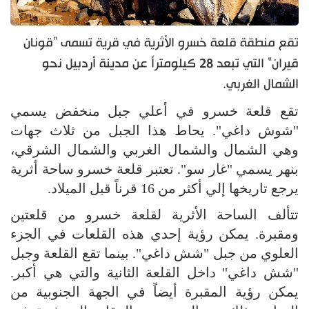
تقع منطقة قلعة خسرو الأثرية في قرية تسمى "قونان
قيران" التي تبعد 28 كيلومتراً عن مدينة أردبيل نحو
الشمال الغربي.
تقع قلعة خسرو في أعلي جبل منخفض يسمي
"شوش داغي". يحاط هذا الجبل من ثلاث جهات
وهي الشمال والشمال الغربي والشمال الشرقي،
بنهر يسمي "غار سو". تعتبر قلعة خسرو ساحة أثرية
يرجع تاريخها إلي أكثر من 16 قرناً قبل الميلاد.
تتألف الساحة الأثرية لقلعة خسرو من قلعتين
ومقبرة. يمكن رؤية إحدي هذه القلعات في الجزء
العلوي من جبل "شش داغي". بينما تقع القلعة وجبل
"شش داغي" داخل القلعة الثانية والتي هي أكبر.
يمكن رؤية المقبرة أيضاً في الجهة الجنوبية من