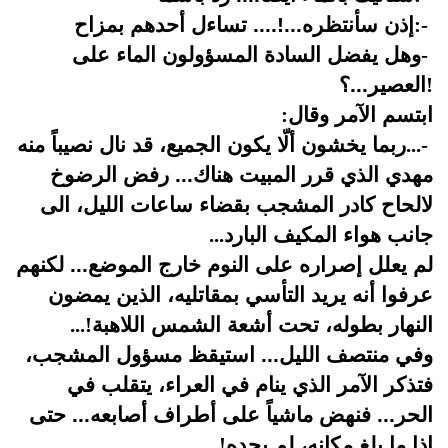
-
:
إذن سأنتظره...!.... تساءل أحدهم بمزاح
-
وهل يفضل السادة المسؤولون الماء على
!
العصير...؟
ابتسم الآمر وقال
:
-
...
ربما يخشون ألّا يكون الجميع، قد نال نصيباً منه
مهدي الذي قرر المبيت هناك... رفض الرضوخ
لالحاح كادر المشجب بقضاء ساعات الليل، الى
جانب هواء المكيف البارد
...
لم يعلل إصراره على النوم خارج الموضع... لكنهم
عرفوا أنه يريد التأسي بمقاتليه، الذين يمضون
النهار بطوله، تحت أشعة الشمس اللاهبة
...!
وفي منتصف الليل... استيقظ مسؤول المشجب،
فتذكر الآمر الذي ينام في العراء، يتقلب في
الحر... فنهض ماشياً على أطراف أصابعه... حتى
إذا ما بلغ مكانه، لم يجده
..!