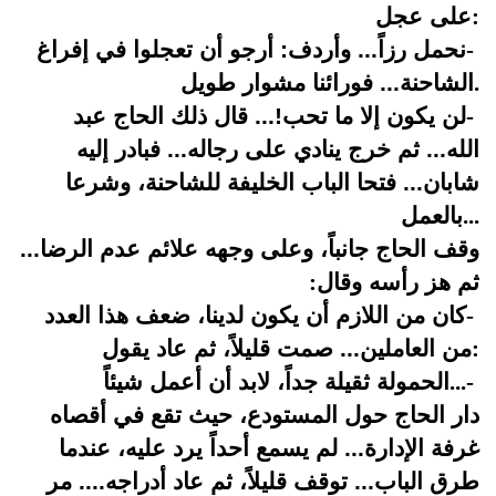
:
على عجل
-
نحمل رزاً... وأردف: أرجو أن تعجلوا في إفراغ
.
الشاحنة... فورائنا مشوار طويل
-
لن يكون إلا ما تحب!... قال ذلك الحاج عبد
الله... ثم خرج ينادي على رجاله... فبادر إليه
شابان... فتحا الباب الخليفة للشاحنة، وشرعا
...
بالعمل
وقف الحاج جانباً، وعلى وجهه علائم عدم الرضا...
ثم هز رأسه وقال
:
-
كان من اللازم أن يكون لدينا، ضعف هذا العدد
:
من العاملين... صمت قليلاً، ثم عاد يقول
-
...
الحمولة ثقيلة جداً، لابد أن أعمل شيئاً
دار الحاج حول المستودع، حيث تقع في أقصاه
غرفة الإدارة... لم يسمع أحداً يرد عليه، عندما
طرق الباب... توقف قليلاً، ثم عاد أدراجه.... مر