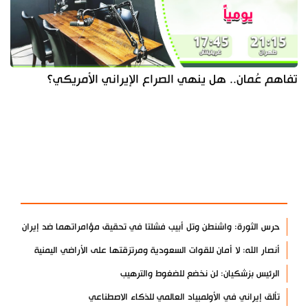
تفاهم عُمان.. هل ينهي الصراع الإيراني الأمريكي؟
آخر الأخبار
الأكثر مشاهدة
حرس الثورة: واشنطن وتل أبيب فشلتا في تحقيق مؤامراتهما ضد إيران
أنصار الله: لا أمان للقوات السعودية ومرتزقتها على الأراضي اليمنية
الرئيس بزشكيان: لن نخضع للضغوط والترهيب
تألق إيراني في الأولمبياد العالمي للذكاء الاصطناعي