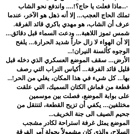
-
...
ماذا فعلت يا حاج؟!.... واندفع نحو الشاب
تملك الحاج العجب... إلا أنه ذهل هو الآخر، عندما
عرف أن الشاب، هو مهدي باكري قائد الفرقة
.
شمس تموز اللاهبة... ودعت السماء قبل دقائق...
إلا أن الهواء لا زال حاراً شديد الحرارة... يلفح
الوجوه كألسنة النيران
...!
الأرض... سقف الموضع العسكري الذي دخله قبل
قليل قائد الفرقة... أكياس التراب التي رصف
بها... كل شيء في هذا المكان، يغلي من الحر
...!
قطعة من قماش الكتان السميك، التي علقت
على بوابة الموضع، فصلت بين موسمين
مختلفين... يكفي أن تزيح القطعة، لتنتقل من
جحيم الصيف الى جنة الخريف
...
الموضع يمثل غرفة استراحة لكادر مشجب
السلاح، والذي كان مشمولاً بجولة آمر الفرقة