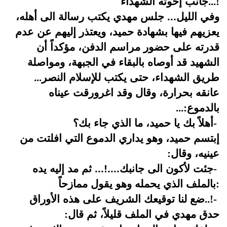
...!
جانب إخوته الشهداء
وفي الليل... جلس مهدي يكتب رسالة الى أهله،
يعزيهم فيها بشهادة حميد، ويعتذر إليهم عن عدم
قدرته على حضور مراسم الدفن، مؤكداً أن
الشهيد قد أوصاه بالبقاء في الجبهة، ومواصلة
طريق الشهداء، حتى يكتب للإسلام النصر
...
عانقه بحرارة، وقال وقد اغرورقت عيناه
بالدموع
...:
-
أهلاً بك يا حميد، ما الذي جاء بك؟
إبتسم حميد، وهو يداري الدموع التي افلتت من
عينيه، وقال
:
-
جئت لأكون الى جانبك....!... ثم مد إليه يده
:
بالملف الذي يحمله وهو يقول ممازحاً
-
..!
ضع لنا توقيعك الشريف على هذه الأوراق
حدق مهدي في الملف قليلاً، ثم قال
: