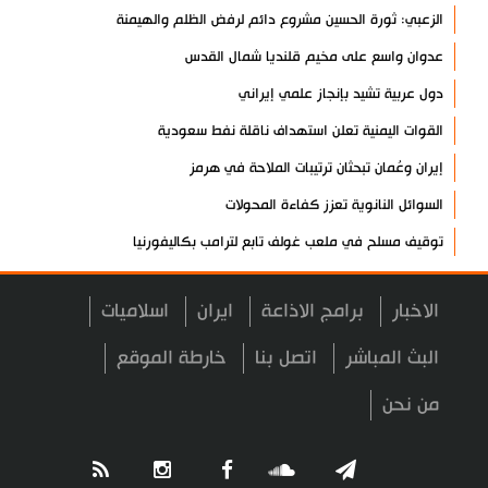
الزعبي: ثورة الحسين مشروع دائم لرفض الظلم والهيمنة
عدوان واسع على مخيم قلنديا شمال القدس
دول عربية تشيد بإنجاز علمي إيراني
القوات اليمنية تعلن استهداف ناقلة نفط سعودية
إيران وعُمان تبحثان ترتيبات الملاحة في هرمز
السوائل النانوية تعزز كفاءة المحولات
توقيف مسلح في ملعب غولف تابع لترامب بكاليفورنيا
البرازيل تخفّض علاقاتها مع الأرجنتين وتندد بتصعيد أميركي
الاخبار
برامج الاذاعة
ايران
اسلاميات
علي السيد: صمت الحكومة يضعف موقف لبنان
انخفاض حاد في مخزون الصواريخ الأمريكية
البث المباشر
اتصل بنا
خارطة الموقع
العراق يعلن نجاح خطة زيارة الأربعين
من نحن
رضائي: إيران جاهزة للدفاع عن سيادتها
رئيس بلدية طهران يلتقي مع متولي العتبة الحسينية ومحافظ كربلاء