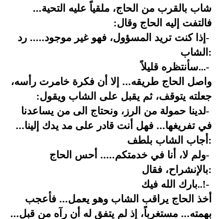
شاب بالقرب من الحاج، ملقياً عليه التحية...
فالتفت إليه الحاج وقال
:
-
إذا كنت تريد المسؤول، فهو غير موجود..... رد
:
الشاب
-
...
سأنتظره قليلاً
واصل الحاج طريقه... إلا أن فكرة خامرت رأسه،
جعلته يتوقف، ثم يقبل على الشاب ويقول
:
-
لدينا حمولة من الرز، ونحتاج الى من يساعدنا
في تفريغها... فهل أنت قادر على مد يدك إلينا...
:
أجاب الشاب بلطف
-
ولم لا، أنا في خدمتكم..... أحس الحاج
:
بالإنشراح، فقال
-
..!
بارك الله فيك
أخذ الحاج يراقب الشاب وهو يعمل... فأعجب
بهمته... مستغرباً، إذ لم يتفق له أن رآه من قبل...