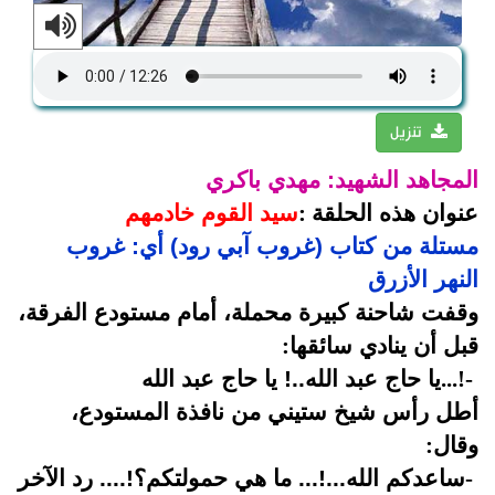
تنزيل
المجاهد الشهيد: مهدي باكري
عنوان هذه الحلقة
:
سيد القوم خادمهم
مستلة من كتاب (غروب آبي رود) أي: غروب
النهر الأزرق
وقفت شاحنة كبيرة محملة، أمام مستودع الفرقة،
قبل أن ينادي سائقها
:
-
...!
يا حاج عبد الله..! يا حاج عبد الله
أطل رأس شيخ ستيني من نافذة المستودع،
وقال
:
-
ساعدكم الله...!... ما هي حمولتكم؟!.... رد الآخر