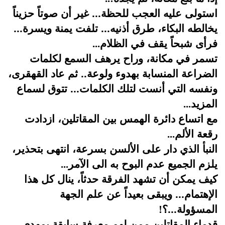
استولى عليه العجب للحظة... غير أن صوتاً حزيناً
يخالطه البكاء، طرق أذنيه... تلفت يمنة ويسرة...
فرأى شبحاً يقف في الظلام
...
تسمر في مكانة، وراح يرهف السمع لكلمات
الضراعة المنسابة بهدوء ولوعة.. ثم عاد القهقرى،
ونفسه التي أنست لتلك الكلمات... تتوق لسماع
المزيد
...
مع اتساع دائرة الهمس بين المقاتلين، ازدادت
رقعة الألم
...
النبأ الذي دار على الألسن بسرعة، انتهى بتحذير،
يلزم الجميع عدم البوح به الى الآمر
...
كيف يمكن أن تشهد الفرقة حدثاً، ينال كل هذا
الإهتمام... ويبقى بعيداً عن علم الجهة
المسؤولة...؟
!
قدماء المقاتلين ممن لهم معرفة سابقة بمهدي،