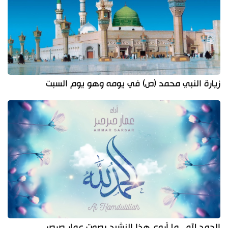
زيارة النبي محمد (ص) في يومه وهو يوم السبت
الحمد لله.. ما أروع هذا النشيد بصوت عمار صرصر