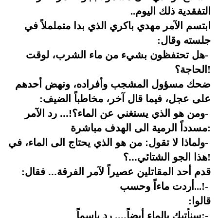
التفقدية ذلك اليوم
..
ابتسم الآمر مهدي باكري الذي بدا متململاً في
جلسته وقال
:
-
هل تحتفظون بشيء من ماء الشرب، لوقت
!
الحاجة؟
ضحك مسؤول المشجب وأفراده، ونهض أحدهم
على عجل، فيما قال آخر، مخاطباً الضيف
:
-
ومن هو الذي يستغني عن الماء؟!... رد الآمر
:
مسدداً الرمية الى الهدف مباشرة
-
ولماذا لا تقول: من هو الذي يحتاج الى الماء، في
!
هذا الجو الشتائي...؟
قدم أحد المقاتلين عصيراً لآمر الفرقة... فقال
:
-
...!
أردت ماءاً وحسب
قالوا
:
-
:
سنأتيك بالماء أيضاً.... رد باسماً