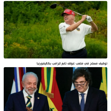
توقيف مسلح في ملعب غولف تابع لترامب بكاليفورنيا