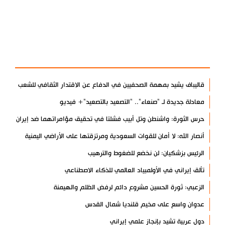
آخر الأخبار
الأكثر مشاهدة
قاليباف يشيد بمهمة الصحفيين في الدفاع عن الاقتدار الثقافي للشعب
معادلة جديدة لـ "صنعاء".. "التصعيد بالتصعيد"+ فيديو
حرس الثورة: واشنطن وتل أبيب فشلتا في تحقيق مؤامراتهما ضد إيران
أنصار الله: لا أمان للقوات السعودية ومرتزقتها على الأراضي اليمنية
الرئيس بزشكيان: لن نخضع للضغوط والترهيب
تألق إيراني في الأولمبياد العالمي للذكاء الاصطناعي
الزعبي: ثورة الحسين مشروع دائم لرفض الظلم والهيمنة
عدوان واسع على مخيم قلنديا شمال القدس
دول عربية تشيد بإنجاز علمي إيراني