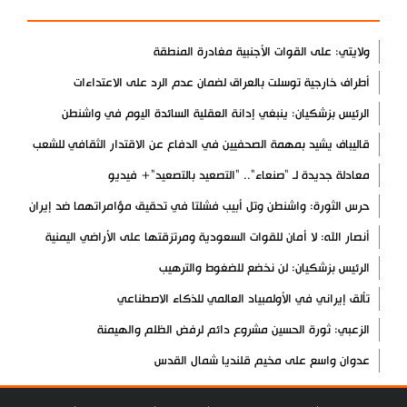
ولايتي: على القوات الأجنبية مغادرة المنطقة
أطراف خارجية توسلت بالعراق لضمان عدم الرد على الاعتداءات
الرئيس بزشكيان: ينبغي إدانة العقلية السائدة اليوم في واشنطن
قاليباف يشيد بمهمة الصحفيين في الدفاع عن الاقتدار الثقافي للشعب
معادلة جديدة لـ "صنعاء".. "التصعيد بالتصعيد"+ فيديو
حرس الثورة: واشنطن وتل أبيب فشلتا في تحقيق مؤامراتهما ضد إيران
أنصار الله: لا أمان للقوات السعودية ومرتزقتها على الأراضي اليمنية
الرئيس بزشكيان: لن نخضع للضغوط والترهيب
تألق إيراني في الأولمبياد العالمي للذكاء الاصطناعي
الزعبي: ثورة الحسين مشروع دائم لرفض الظلم والهيمنة
عدوان واسع على مخيم قلنديا شمال القدس
دول عربية تشيد بإنجاز علمي إيراني