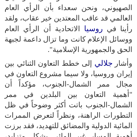
الصهيوني، ونحن سعداء بأن الرأي العام
العالمي قد عاقب المعتدين خير عقاب، ولقد
روسيا
رأينا في
الاتحادية أن الرأي العام
ووسائل الإعلام كانت وما تزال داعمة لجبهة
الحق والجمهورية الإسلامية".
جلالي
وأشار
إلى خطط التعاون الثنائي بين
إيران وروسيا، ولا سيما مشروع التعاون في
مجال ممر الشمال-الجنوب، مؤكداً أن
"أهمية التعاون بين البلدين في ممر
الشمال-الجنوب باتت أكثر وضوحاً في ظل
التطورات الراهنة، ونظراً لتعرض الممرات
المائية الدولية والمضائق للتهديد، فقد برزت
أهمية المسار غير المائي بشكل متزايد،