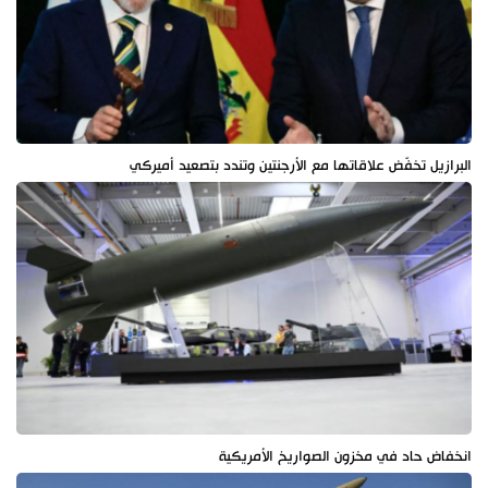
البرازيل تخفّض علاقاتها مع الأرجنتين وتندد بتصعيد أميركي
انخفاض حاد في مخزون الصواريخ الأمريكية