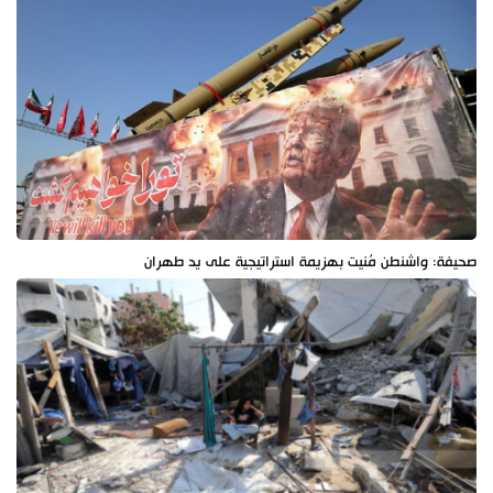
صحيفة: واشنطن مُنيت بهزيمة استراتيجية على يد طهران